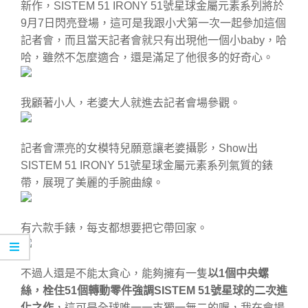
新作，SISTEM 51 IRONY 51號星球金屬元素系列將於
9月7日閃亮登場，這可是我跟小犬第一次一起參加這個
記者會，而且當天記者會就只有出現他一個小baby，哈
哈，雖然不怎麼適合，還是滿足了他很多的好奇心。
我顧著小人，老婆大人就進去記者會場參觀。
記者會漂亮的女模特兒願意讓老婆攝影，Show出
SISTEM 51 IRONY 51號星球金屬元素系列氣質的錶
帶，展現了美麗的手腕曲線。
有六款手錶，每支都想要把它帶回家。
不過人還是不能太貪心，能夠擁有一隻
以1個中央螺
絲，栓住51個轉動零件強調SISTEM 51號星球的二次進
化之作
，這可是全球唯一一支獨一無二的喔，我在會場