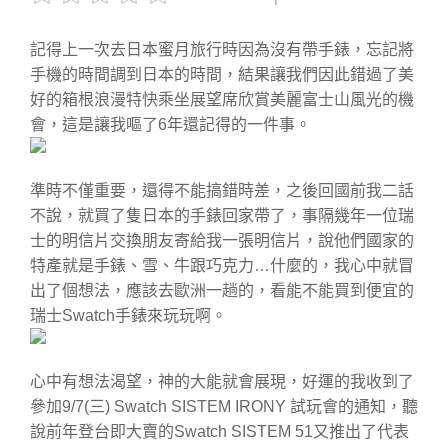
記得上一次去日本蜜月旅行時因為沒有帶手錶，忘記將
手機的時間調到日本的時間，結果讓我們因此錯過了美
好的箱根浪漫特快乘坐展望席欣賞美麗富士山風光的機
會，這是讓我嘔了6年還記得的一件事。
準時不僅重要，還得不能搞錯時差，之後回國前我二話
不說，就買了隻日本的手錶回家帶了，事隔幾年一位瑞
士的明信片交換朋友寄給我一張明信片，說他們國家的
特產就是手錶、雪、牛跟巧克力…什麼的，我心中就冒
出了個想法，應該去歐洲一趟的，看能不能買到便宜的
瑞士Swatch手錶來玩玩啊。
心中有想法渴望，神的大能就會展現，好運的我收到了
參加9/7(三) Swatch SISTEM IRONY 試玩會的通知，聽
說前年登台即大賣的Swatch SISTEM 51又推出了代表