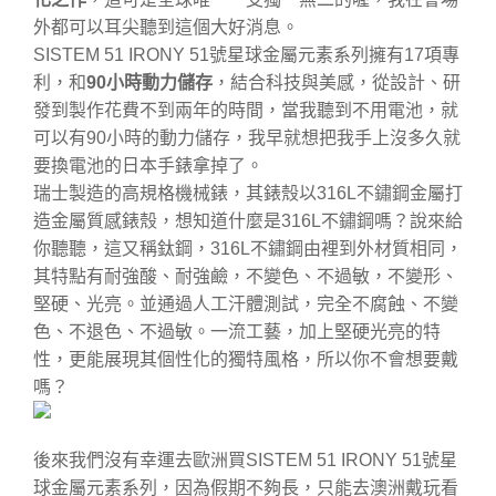
外都可以耳尖聽到這個大好消息。
SISTEM 51 IRONY 51號星球金屬元素系列擁有17項專
利，和
90小時動力儲存
，結合科技與美感，從設計、研
發到製作花費不到兩年的時間，當我聽到不用電池，就
可以有90小時的動力儲存，我早就想把我手上沒多久就
要換電池的日本手錶拿掉了。
瑞士製造的高規格機械錶，其錶殼以316L不鏽鋼金屬打
造金屬質感錶殼，想知道什麼是316L不鏽鋼嗎？說來給
你聽聽，這又稱鈦鋼，316L不鏽鋼由裡到外材質相同，
其特點有耐強酸、耐強鹼，不變色、不過敏，不變形、
堅硬、光亮。並通過人工汗體測試，完全不腐蝕、不變
色、不退色、不過敏。一流工藝，加上堅硬光亮的特
性，更能展現其個性化的獨特風格，所以你不會想要戴
嗎？
後來我們沒有幸運去歐洲買SISTEM 51 IRONY 51號星
球金屬元素系列，因為假期不夠長，只能去澳洲戴玩看