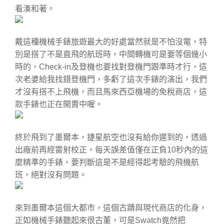
看湊和著。
戴這種機械手錶旅遊最大的好處當然就是不怕沒電，特
別是搭了不是直飛的航班時，中間轉機可是要等個幾小
時的，Check-in及登機也要找對登機門跟準時才行，這
次老婆給我找錯登機門，多虧了這次手錶的演出，我們
才沒有搭不上飛機，而且馬來西亞機場的免稅商店，這
款手錶也正在開賣中喔。
終於飛到了墨爾本，捷星航空也沒有給你遲到的，透過
出廠前再經雷射校正，每天誤差值僅在正負10秒內的這
麼精準的手錶，要判斷這是不是經得起考驗的飛機航
班，絕對沒有問題。
來到墨爾本這個大都市，這個古蹟與現代商店的化身，
正如機械手錶聽起來很古董，可是Swatch竟然把