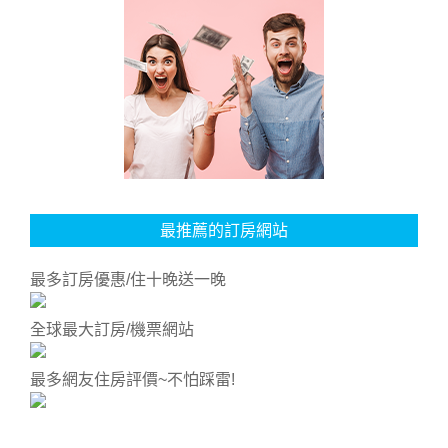
最推薦的訂房網站
最多訂房優惠/住十晚送一晚
全球最大訂房/機票網站
最多網友住房評價~不怕踩雷!