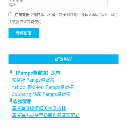
網址
在
瀏覽器
中儲存顯示名稱、電子郵件地址及個人網站網址，以供
下次發佈留言時使用。
寶寶用品
【Pamps幫寶適】尿布
家樂福 Pamps幫寶適
Yahoo 購物中心 Pamps幫寶適
Coupang 酷澎 Pamps幫寶適
衣物清潔
清淨海健康呵護天然洗衣精
清淨海小麥精華奶瓶食器清潔慕斯