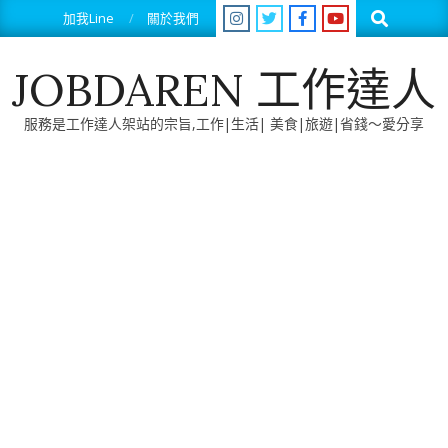
Skip
Search
加我Line
關於我們
to
content
JOBDAREN 工作達人
服務是工作達人架站的宗旨,工作|生活| 美食|旅遊|省錢～愛分享
Primary
Navigation
Menu