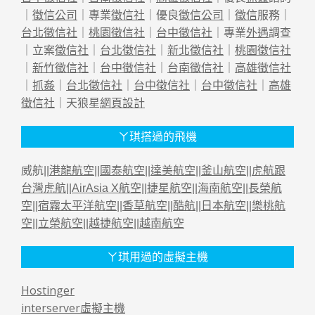
｜
徵信公司
｜專業
徵信社
｜優良
徵信公司
｜
徵信
服務｜
台北徵信社
｜
桃園徵信社
｜
台中徵信社
｜專業
外遇
調查
｜立案
徵信社
｜
台北徵信社
｜
新北徵信社
｜
桃園徵信社
｜
新竹徵信社
｜
台中徵信社
｜
台南徵信社
｜
高雄徵信社
｜
抓姦
｜
台北徵信社
｜
台中徵信社
｜
台中徵信社
｜
高雄
徵信社
｜天狼星
網頁設計
ㄚ琪搭過的飛機
威航||
港龍航空
||
國泰航空
||
達美航空
||
釜山航空
||
虎航跟
台灣虎航
||
AirAsia X航空
||
捷星航空
||
海南航空
||
長榮航
空
||
宿霧太平洋航空
||
香草航空
||
酷航
||
日本航空
||
樂桃航
空
||
立榮航空
||
越捷航空
||
越南航空
ㄚ琪用過的虛擬主機
Hostinger
interserver虛擬主機