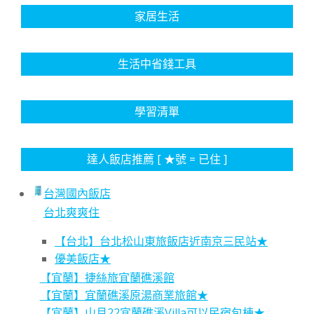
家居生活
生活中省錢工具
學習清單
達人飯店推薦 [ ★號 = 已住 ]
台灣國內飯店
台北爽爽住
【台北】台北松山東旅飯店近南京三民站★
優美飯店★
【宜蘭】捷絲旅宜蘭礁溪館
【宜蘭】宜蘭礁溪原湯商業旅館★
【宜蘭】山月22宜蘭礁溪Villa可以民宿包棟★