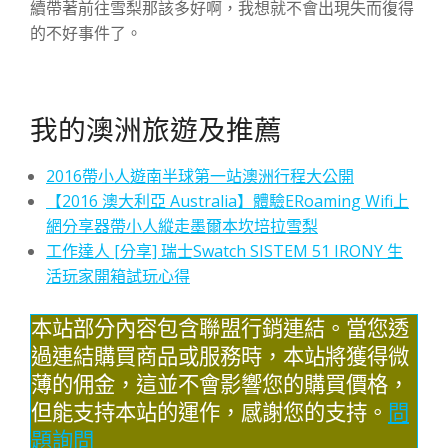
續帶著前往雪梨那該多好啊，我想就不會出現失而復得
的不好事件了。
我的澳洲旅遊及推薦
2016帶小人遊南半球第一站澳洲行程大公開
【2016 澳大利亞 Australia】體驗ERoaming Wifi上
網分享器帶小人縱走墨爾本坎培拉雪梨
工作達人 [分享] 瑞士Swatch SISTEM 51 IRONY 生
活玩家開箱試玩心得
本站部分內容包含聯盟行銷連結。當您透
過連結購買商品或服務時，本站將獲得微
薄的佣金，這並不會影響您的購買價格，
但能支持本站的運作，感謝您的支持。
問
題詢問