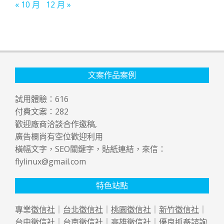
« 10 月
12 月 »
文案作品案例
試用體驗：
616
付費文案：
282
歡迎廠商洽談合作邀稿,
廣告欄尚有空位歡迎利用
橫幅文字，SEO關鍵字，貼紙連結，來信：
flylinux@gmail.com
特色站點
專業
徵信社
｜
台北徵信社
｜
桃園徵信社
｜
新竹徵信社
｜
台中徵信社
｜
台南徵信社
｜
高雄徵信社
｜優良
抓姦
諮詢