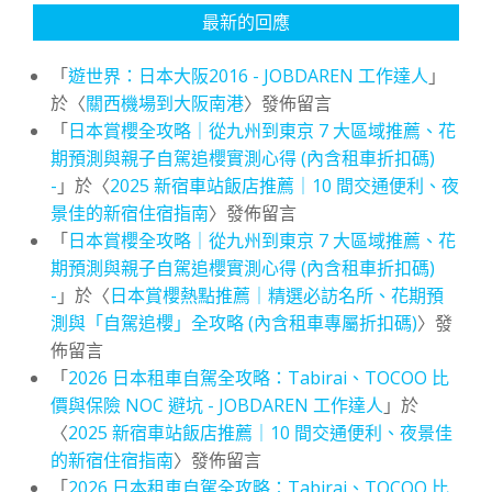
最新的回應
「
遊世界：日本大阪2016 - JOBDAREN 工作達人
」
於〈
關西機場到大阪南港
〉發佈留言
「
日本賞櫻全攻略｜從九州到東京 7 大區域推薦、花
期預測與親子自駕追櫻實測心得 (內含租車折扣碼)
-
」於〈
2025 新宿車站飯店推薦｜10 間交通便利、夜
景佳的新宿住宿指南
〉發佈留言
「
日本賞櫻全攻略｜從九州到東京 7 大區域推薦、花
期預測與親子自駕追櫻實測心得 (內含租車折扣碼)
-
」於〈
日本賞櫻熱點推薦｜精選必訪名所、花期預
測與「自駕追櫻」全攻略 (內含租車專屬折扣碼)
〉發
佈留言
「
2026 日本租車自駕全攻略：Tabirai、TOCOO 比
價與保險 NOC 避坑 - JOBDAREN 工作達人
」於
〈
2025 新宿車站飯店推薦｜10 間交通便利、夜景佳
的新宿住宿指南
〉發佈留言
「
2026 日本租車自駕全攻略：Tabirai、TOCOO 比