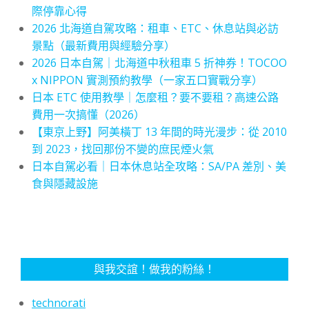
際停靠心得
2026 北海道自駕攻略：租車、ETC、休息站與必訪
景點（最新費用與經驗分享）
2026 日本自駕｜北海道中秋租車 5 折神券！TOCOO
x NIPPON 實測預約教學（一家五口實戰分享）
日本 ETC 使用教學｜怎麼租？要不要租？高速公路
費用一次搞懂（2026）
【東京上野】阿美橫丁 13 年間的時光漫步：從 2010
到 2023，找回那份不變的庶民煙火氣
日本自駕必看｜日本休息站全攻略：SA/PA 差別、美
食與隱藏設施
與我交誼！做我的粉絲！
technorati