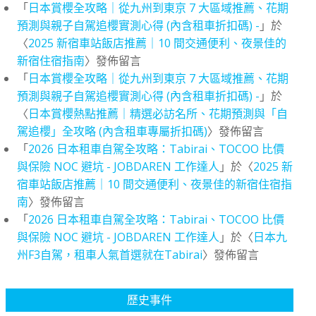
「
日本賞櫻全攻略｜從九州到東京 7 大區域推薦、花期
預測與親子自駕追櫻實測心得 (內含租車折扣碼) -
」於
〈
2025 新宿車站飯店推薦｜10 間交通便利、夜景佳的
新宿住宿指南
〉發佈留言
「
日本賞櫻全攻略｜從九州到東京 7 大區域推薦、花期
預測與親子自駕追櫻實測心得 (內含租車折扣碼) -
」於
〈
日本賞櫻熱點推薦｜精選必訪名所、花期預測與「自
駕追櫻」全攻略 (內含租車專屬折扣碼)
〉發佈留言
「
2026 日本租車自駕全攻略：Tabirai、TOCOO 比價
與保險 NOC 避坑 - JOBDAREN 工作達人
」於〈
2025 新
宿車站飯店推薦｜10 間交通便利、夜景佳的新宿住宿指
南
〉發佈留言
「
2026 日本租車自駕全攻略：Tabirai、TOCOO 比價
與保險 NOC 避坑 - JOBDAREN 工作達人
」於〈
日本九
州F3自駕，租車人氣首選就在Tabirai
〉發佈留言
歷史事件