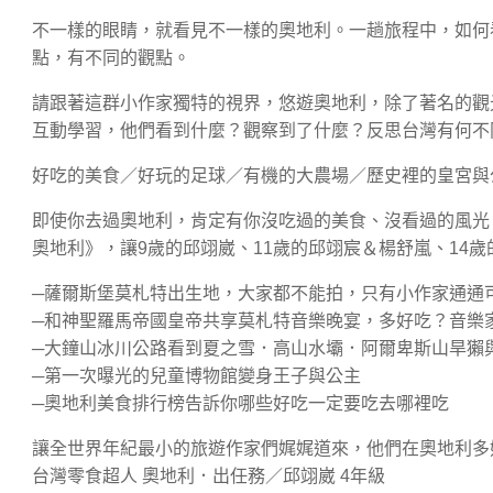
不一樣的眼睛，就看見不一樣的奧地利。一趟旅程中，如何
點，有不同的觀點。
請跟著這群小作家獨特的視界，悠遊奧地利，除了著名的觀
互動學習，他們看到什麼？觀察到了什麼？反思台灣有何不
好吃的美食／好玩的足球／有機的大農場／歷史裡的皇宮與
即使你去過奧地利，肯定有你沒吃過的美食、沒看過的風光
奧地利》，讓9歲的邱翊崴、11歲的邱翊宸＆楊舒嵐、14
─薩爾斯堡莫札特出生地，大家都不能拍，只有小作家通通
─和神聖羅馬帝國皇帝共享莫札特音樂晚宴，多好吃？音樂
─大鐘山冰川公路看到夏之雪．高山水壩．阿爾卑斯山旱獺
─第一次曝光的兒童博物館變身王子與公主
─奧地利美食排行榜告訴你哪些好吃一定要吃去哪裡吃
讓全世界年紀最小的旅遊作家們娓娓道來，他們在奧地利多
台灣零食超人 奧地利．出任務／邱翊崴 4年級