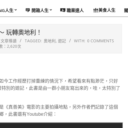
美食人生
ING人生
開箱人生
職業達人
～ 玩轉奧地利！
文章導讀
TAGGED:
奧地利
,
遊記
WITH:
0 COMMENTS
：2,620次
如今工作經歷打掉重練的情況下，希望看來有點渺茫，只好
很特別的遊記，此書是由一群小朋友寫出來的，哇，太特別了
是《真善美》電影的主要拍攝地點，另外作者們記錄了這個
此書還有Youtube介紹：