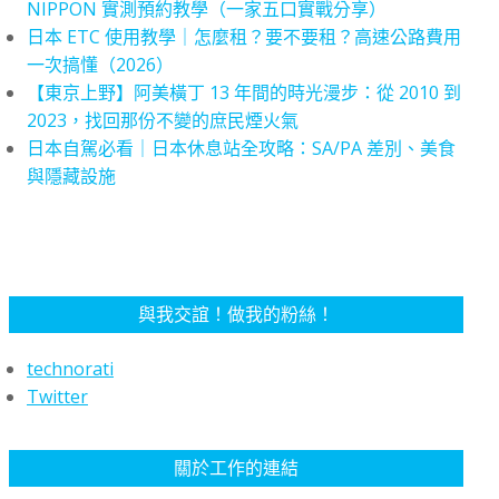
NIPPON 實測預約教學（一家五口實戰分享）
日本 ETC 使用教學｜怎麼租？要不要租？高速公路費用
一次搞懂（2026）
【東京上野】阿美橫丁 13 年間的時光漫步：從 2010 到
2023，找回那份不變的庶民煙火氣
日本自駕必看｜日本休息站全攻略：SA/PA 差別、美食
與隱藏設施
與我交誼！做我的粉絲！
technorati
Twitter
關於工作的連結