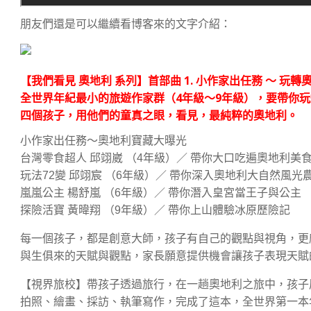
朋友們還是可以繼續看博客來的文字介紹：
【我們看見 奧地利 系列】首部曲 1. 小作家出任務 ～ 玩轉
全世界年紀最小的旅遊作家群（4年級～9年級），要帶你
四個孩子，用他們的童真之眼，看見，最純粹的奧地利。
小作家出任務～奧地利寶藏大曝光
台灣零食超人 邱翊崴 （4年級）／ 帶你大口吃遍奧地利美
玩法72變 邱翊宸 （6年級）／ 帶你深入奧地利大自然風光
嵐嵐公主 楊舒嵐 （6年級）／ 帶你潛入皇宮當王子與公主
探險活寶 黃暐翔 （9年級）／ 帶你上山體驗冰原歷險記
每一個孩子，都是創意大師，孩子有自己的觀點與視角，更
與生俱來的天賦與觀點，家長願意提供機會讓孩子表現天賦
【視界旅校】帶孩子透過旅行，在一趟奧地利之旅中，孩子
拍照、繪畫、採訪、執筆寫作，完成了這本，全世界第一本