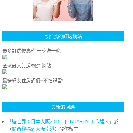
最推薦的訂房網站
最多訂房優惠/住十晚送一晚
全球最大訂房/機票網站
最多網友住房評價~不怕踩雷!
最新的回應
「
遊世界：日本大阪2016 - JOBDAREN 工作達人
」於
〈
關西機場到大阪南港
〉發佈留言