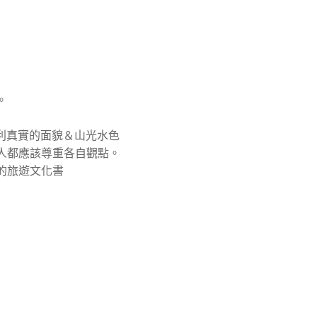
。
奧地利真實的面貌＆山光水色
人都應該尊重各自觀點。
的旅遊文化書