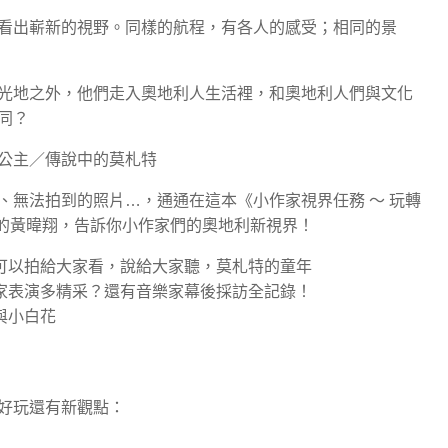
看出嶄新的視野。同樣的航程，有各人的感受；相同的景
光地之外，他們走入奧地利人生活裡，和奧地利人們與文化
同？
公主／傳說中的莫札特
、無法拍到的照片…，通通在這本《小作家視界任務 ～ 玩轉
歲的黃暐翔，告訴你小作家們的奧地利新視界！
可以拍給大家看，說給大家聽，莫札特的童年
家表演多精采？還有音樂家幕後採訪全記錄！
與小白花
好玩還有新觀點：