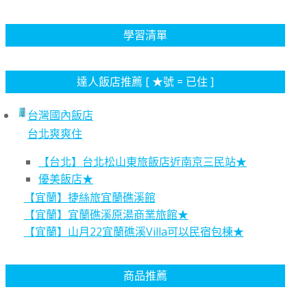
學習清單
達人飯店推薦 [ ★號 = 已住 ]
台灣國內飯店
台北爽爽住
【台北】台北松山東旅飯店近南京三民站★
優美飯店★
【宜蘭】捷絲旅宜蘭礁溪館
【宜蘭】宜蘭礁溪原湯商業旅館★
【宜蘭】山月22宜蘭礁溪Villa可以民宿包棟★
商品推薦