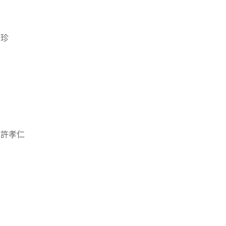
筠珍
弘
 許孝仁