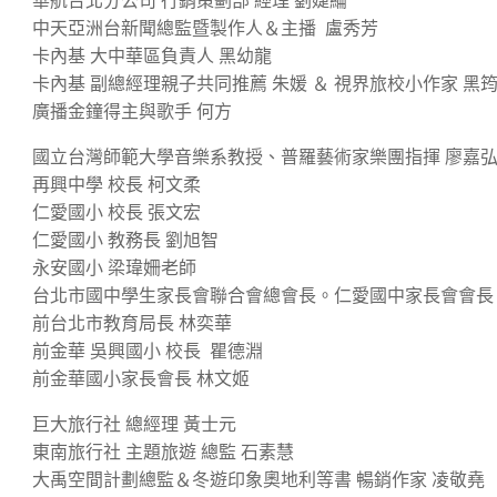
華航台北分公司 行銷策劃部 經理 劉婕綸
中天亞洲台新聞總監暨製作人＆主播 盧秀芳
卡內基 大中華區負責人 黑幼龍
卡內基 副總經理親子共同推薦 朱媛 ＆ 視界旅校小作家 黑
廣播金鐘得主與歌手 何方
國立台灣師範大學音樂系教授、普羅藝術家樂團指揮 廖嘉
再興中學 校長 柯文柔
仁愛國小 校長 張文宏
仁愛國小 教務長 劉旭智
永安國小 梁瑋姍老師
台北市國中學生家長會聯合會總會長。仁愛國中家長會會長
前台北市教育局長 林奕華
前金華 吳興國小 校長 瞿德淵
前金華國小家長會長 林文姬
巨大旅行社 總經理 黃士元
東南旅行社 主題旅遊 總監 石素慧
大禹空間計劃總監＆冬遊印象奧地利等書 暢銷作家 凌敬堯