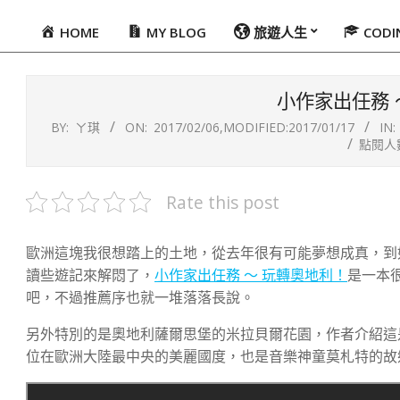
HOME
MY BLOG
旅遊人生
COD
Primary
Navigation
Menu
小作家出任務 
BY:
ㄚ琪
ON:
2017/02/06
,MODIFIED:
2017/01/17
IN:
點閱人數
Rate this post
歐洲這塊我很想踏上的土地，從去年很有可能夢想成真，到
讀些遊記來解悶了，
小作家出任務 ～ 玩轉奧地利！
是一本
吧，不過推薦序也就一堆落落長說。
另外特別的是奧地利薩爾思堡的米拉貝爾花園，作者介紹這
位在歐洲大陸最中央的美麗國度，也是音樂神童莫札特的故鄉，