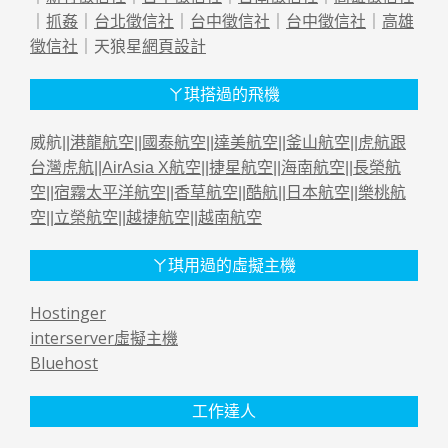
｜
抓姦
｜
台北徵信社
｜
台中徵信社
｜
台中徵信社
｜
高雄
徵信社
｜天狼星
網頁設計
ㄚ琪搭過的飛機
威航||
港龍航空
||
國泰航空
||
達美航空
||
釜山航空
||
虎航跟
台灣虎航
||
AirAsia X航空
||
捷星航空
||
海南航空
||
長榮航
空
||
宿霧太平洋航空
||
香草航空
||
酷航
||
日本航空
||
樂桃航
空
||
立榮航空
||
越捷航空
||
越南航空
ㄚ琪用過的虛擬主機
Hostinger
interserver虛擬主機
Bluehost
工作達人