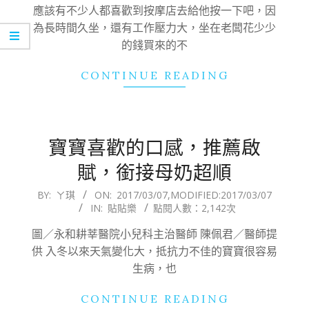
07
應該有不少人都喜歡到按摩店去給他按一下吧，因
為長時間久坐，還有工作壓力大，坐在老闆花少少
的錢買來的不
CONTINUE READING
寶寶喜歡的口感，推薦啟
賦，銜接母奶超順
2017-
BY:
ㄚ琪
ON:
2017/03/07
,MODIFIED:
2017/03/07
IN:
貼貼樂
點閱人數：2,142次
03-
07
圖／永和耕莘醫院小兒科主治醫師 陳佩君／醫師提
供 入冬以來天氣變化大，抵抗力不佳的寶寶很容易
生病，也
CONTINUE READING