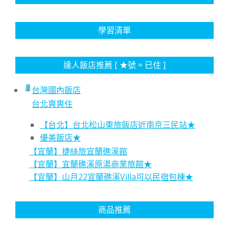
學習清單
達人飯店推薦 [ ★號 = 已住 ]
台灣國內飯店
台北爽爽住
【台北】台北松山東旅飯店近南京三民站★
優美飯店★
【宜蘭】捷絲旅宜蘭礁溪館
【宜蘭】宜蘭礁溪原湯商業旅館★
【宜蘭】山月22宜蘭礁溪Villa可以民宿包棟★
商品推薦