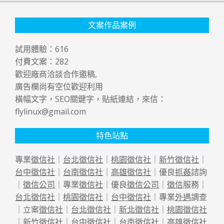
文案作品案例
試用體驗：
616
付費文案：
282
歡迎廠商洽談合作邀稿,
廣告欄尚有空位歡迎利用
橫幅文字，SEO關鍵字，貼紙連結，來信：
flylinux@gmail.com
特色站點
專業
徵信社
｜
台北徵信社
｜
桃園徵信社
｜
新竹徵信社
｜
台中徵信社
｜
台南徵信社
｜
高雄徵信社
｜優良
抓姦
諮詢
｜
徵信公司
｜專業
徵信社
｜優良
徵信公司
｜
徵信
服務｜
台北徵信社
｜
桃園徵信社
｜
台中徵信社
｜專業
外遇
調查
｜立案
徵信社
｜
台北徵信社
｜
新北徵信社
｜
桃園徵信社
｜
新竹徵信社
｜
台中徵信社
｜
台南徵信社
｜
高雄徵信社