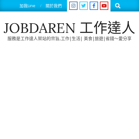
Skip
Search
加我Line
關於我們
to
content
JOBDAREN 工作達人
服務是工作達人架站的宗旨,工作|生活| 美食|旅遊|省錢～愛分享
Primary
Navigation
Menu