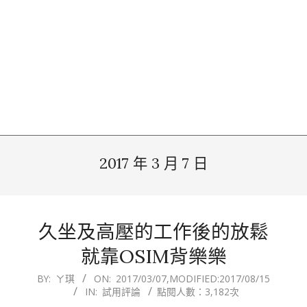
2017 年 3 月 7 日
久坐及高壓的工作後的放鬆
就靠OSIM背樂樂
2017-
BY:
ㄚ琪
ON:
2017/03/07
,MODIFIED:
2017/08/15
IN:
試用評論
點閱人數：3,182次
03-