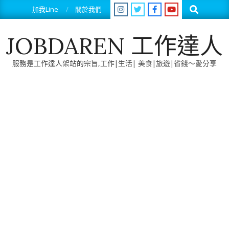
Skip
Search
加我Line
關於我們
to
content
JOBDAREN 工作達人
服務是工作達人架站的宗旨,工作|生活| 美食|旅遊|省錢～愛分享
Primary
Navigation
Menu