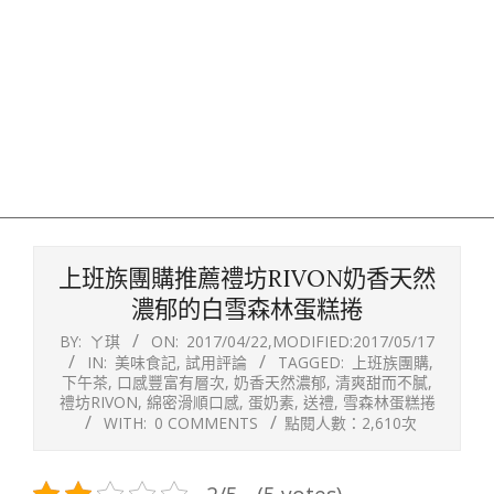
上班族團購推薦禮坊RIVON奶香天然
濃郁的白雪森林蛋糕捲
BY:
ㄚ琪
ON:
2017/04/22
,MODIFIED:
2017/05/17
IN:
美味食記
,
試用評論
TAGGED:
上班族團購
,
下午茶
,
口感豐富有層次
,
奶香天然濃郁
,
清爽甜而不膩
,
禮坊RIVON
,
綿密滑順口感
,
蛋奶素
,
送禮
,
雪森林蛋糕捲
WITH:
0 COMMENTS
點閱人數：2,610次