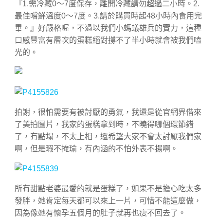
『
1.需冷藏0～7度保存，離開冷藏請勿超過二小時。2.
最佳嚐鮮溫度0～7度。3.請於購買時起48小時內食用完
畢。
』好嚴格喔，不過以我們小螞蟻雄兵的實力，這種
口感豐富有層次的蛋糕絕對撐不了半小時就會被我們嗑
光的。
拍謝，很怕需要有被討厭的勇氣，我還是從官網界借來
了美拍圖片，我家的蛋糕拿到時，不曉得哪個環節錯
了，有點塌，不太上相，還希望大家不會太討厭我們家
啊，但是瑕不掩瑜，有內涵的不怕外表不揚啊。
所有甜點老婆最愛的就是蛋糕了，如果不是擔心吃太多
發胖，她肯定每天都可以來上一片，可惜不能這麼做，
因為像她有懷孕五個月的肚子就再也瘦不回去了。