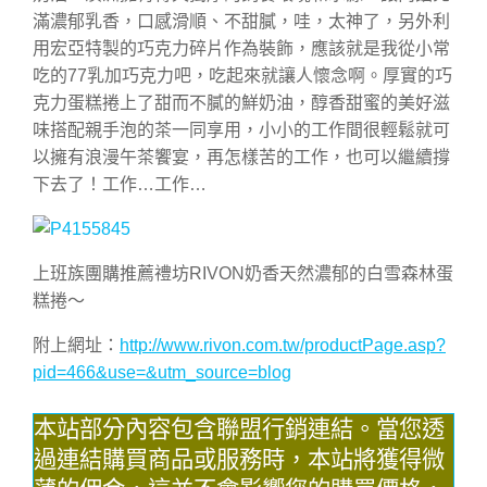
滿濃郁乳香，口感滑順、不甜膩，哇，太神了，另外利
用宏亞特製的巧克力碎片作為裝飾，應該就是我從小常
吃的77乳加巧克力吧，吃起來就讓人懷念啊。厚實的巧
克力蛋糕捲上了甜而不膩的鮮奶油，醇香甜蜜的美好滋
味搭配親手泡的茶一同享用，小小的工作間很輕鬆就可
以擁有浪漫午茶饗宴，再怎樣苦的工作，也可以繼續撐
下去了！工作…工作…
上班族團購推薦禮坊RIVON奶香天然濃郁的白雪森林蛋
糕捲～
附上網址：
http://www.rivon.com.tw/productPage.asp?
pid=466&use=&utm_source=blog
本站部分內容包含聯盟行銷連結。當您透
過連結購買商品或服務時，本站將獲得微