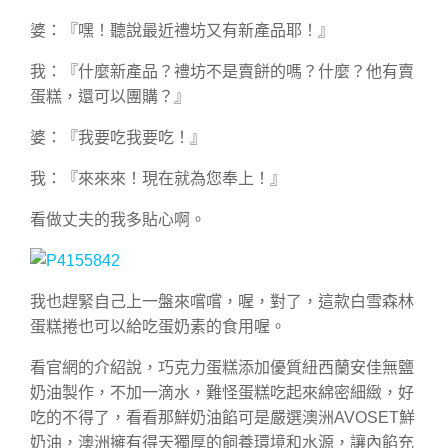
婆：『嘿！聽說最近禮坊又有新產品耶！』
我：『什麼新產品？禮坊不是賣餅的嗎？什麼？他有賣
蛋糕，還可以團購？』
婆：『我要吃我要吃！』
我：『來來來！現在就為您奉上！』
看做丈夫的我多貼心啊。
我也趕緊自己上一盤來嚐嚐，喔，對了，這款白雪森林
蛋糕捲也可以給吃蛋奶素的食用喔。
看官網的介紹說，巧克力蛋糕添加優質紐西蘭安佳無鹽
奶油製作，不加一滴水，難怪蛋糕吃起來綿密細緻，好
吃的不得了，看看那鮮奶油餡可是嚴選澳洲AVOSET鮮
奶油，澳洲擁有得天獨厚的飼養環境和水源，讓內餡充