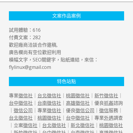
文案作品案例
試用體驗：
616
付費文案：
282
歡迎廠商洽談合作邀稿,
廣告欄尚有空位歡迎利用
橫幅文字，SEO關鍵字，貼紙連結，來信：
flylinux@gmail.com
特色站點
專業
徵信社
｜
台北徵信社
｜
桃園徵信社
｜
新竹徵信社
｜
台中徵信社
｜
台南徵信社
｜
高雄徵信社
｜優良
抓姦
諮詢
｜
徵信公司
｜專業
徵信社
｜優良
徵信公司
｜
徵信
服務｜
台北徵信社
｜
桃園徵信社
｜
台中徵信社
｜專業
外遇
調查
｜立案
徵信社
｜
台北徵信社
｜
新北徵信社
｜
桃園徵信社
｜
新竹徵信社
｜
台中徵信社
｜
台南徵信社
｜
高雄徵信社