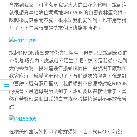
盒來到我家，可就滿足我家大人的口腹之慾啊。說到這
就很想分享給這位媽媽禮坊RIVON的白雪森林蛋糕捲，
吃起來清爽甜而不膩，根本是我們愛吃啊，也不用等彌
月了，下午茶時間趕快來個上班族團購吧。
說起RIVON禮盒或許你會很陌生，但是只要說到宏亞的
77乳加巧克力，應該就不陌生了吧，這可是我從小吃到
大的零食啊，後來這幾年搬到桃園住，更發現工廠就在
我家附近，感覺就更親切了，有好幾次的機會，像是訂
婚喜餅，還有彌月蛋糕，我們絕對不會漏掉試吃RIVON
的機會，最近母親節快到了，想到要送禮就快暈了，當
然有著綿密滑順口感的白雪森林蛋糕捲絕對不要放棄嘗
試。
在精美的盒裝外打印了嚐鮮須知，哇，只有48小時說，