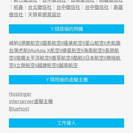
｜
抓姦
｜
台北徵信社
｜
台中徵信社
｜
台中徵信社
｜
高雄
徵信社
｜天狼星
網頁設計
ㄚ琪搭過的飛機
威航||
港龍航空
||
國泰航空
||
達美航空
||
釜山航空
||
虎航跟
台灣虎航
||
AirAsia X航空
||
捷星航空
||
海南航空
||
長榮航
空
||
宿霧太平洋航空
||
香草航空
||
酷航
||
日本航空
||
樂桃航
空
||
立榮航空
||
越捷航空
||
越南航空
ㄚ琪用過的虛擬主機
Hostinger
interserver虛擬主機
Bluehost
工作達人