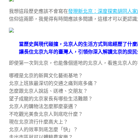
我想這段歷史應該不會寫在
發現新北京：深度探索胡同人家
信仰這兩節，我覺得有時間應該多閱讀，這樣才可以更認識
當歷史與現代碰撞，北京人的生活方式到底經歷了什麼
讓長住北京九年的臺灣人，引領你深入解讀北京的庶民
即使第一次到北京，也能像個道地的北京人，看進北京人的
哪裡是北京的新興文化藝術基地？
北京上班族最深切的交通之痛到底多痛？
怎麼跟北京人說話、送禮、交朋友？
望子成龍的北京家長有哪些生活難題？
北京人的購物法怎麼那麼豪邁？
不吃觀光美食北京人到底吃什麼？
現在北京流行什麼高大上？
北京人的效率到底怎麼「快」？
走出市區就可以體驗農家樂？