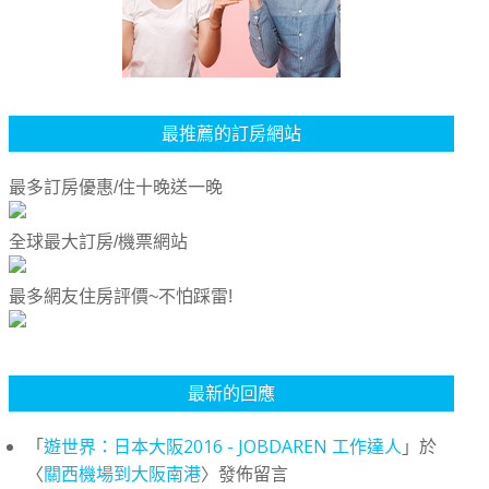
最推薦的訂房網站
最多訂房優惠/住十晚送一晚
全球最大訂房/機票網站
最多網友住房評價~不怕踩雷!
最新的回應
「
遊世界：日本大阪2016 - JOBDAREN 工作達人
」於
〈
關西機場到大阪南港
〉發佈留言