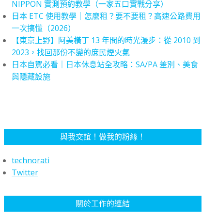
NIPPON 實測預約教學（一家五口實戰分享）
日本 ETC 使用教學｜怎麼租？要不要租？高速公路費用
一次搞懂（2026）
【東京上野】阿美橫丁 13 年間的時光漫步：從 2010 到
2023，找回那份不變的庶民煙火氣
日本自駕必看｜日本休息站全攻略：SA/PA 差別、美食
與隱藏設施
與我交誼！做我的粉絲！
technorati
Twitter
關於工作的連結