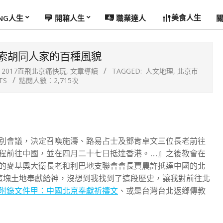
美食人生
ING人生
開箱人生
職業達人
索胡同人家的百種風貌
2017直飛北京痛快玩
,
文章導讀
TAGGED:
人文地理
,
北京市
TS
點閱人數：2,715次
別會議，決定召喚施濤、路易占士及鄧肯卓文三位長老前往
程前往中國，並在四月二十七日抵達香港。…』之後教會在
的麥基奧大衛長老和利巴地支聯會會長賈農許抵達中國的北
這塊土地奉獻給神，沒想到我找到了這段歷史，讓我對前往北
附錄文件甲：中國北京奉獻祈禱文
、或是台灣台北返鄉傳教