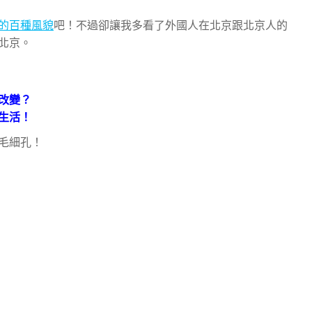
的百種風貌
吧！不過卻讓我多看了外國人在北京跟北京人的
北京。
改變？
生活！
毛細孔！