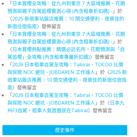
「
日本賞櫻全攻略｜從九州到東京 7 大區域推薦、花期
預測與親子自駕追櫻實測心得 (內含租車折扣碼) -
」於
〈
2025 新宿車站飯店推薦｜10 間交通便利、夜景佳的
新宿住宿指南
〉發佈留言
「
日本賞櫻全攻略｜從九州到東京 7 大區域推薦、花期
預測與親子自駕追櫻實測心得 (內含租車折扣碼) -
」於
〈
日本賞櫻熱點推薦｜精選必訪名所、花期預測與「自
駕追櫻」全攻略 (內含租車專屬折扣碼)
〉發佈留言
「
2026 日本租車自駕全攻略：Tabirai、TOCOO 比價
與保險 NOC 避坑 - JOBDAREN 工作達人
」於〈
2025 新
宿車站飯店推薦｜10 間交通便利、夜景佳的新宿住宿指
南
〉發佈留言
「
2026 日本租車自駕全攻略：Tabirai、TOCOO 比價
與保險 NOC 避坑 - JOBDAREN 工作達人
」於〈
日本九
州F3自駕，租車人氣首選就在Tabirai
〉發佈留言
歷史事件