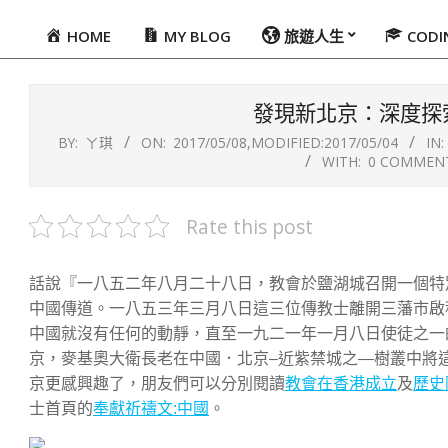
HOME
MY BLOG
旅遊人生
COD
Primary
Navigation
Menu
發現新北京：深度探
BY:
ㄚ琪
ON:
2017/05/08
,MODIFIED:
2017/05/04
IN:
WITH:
0 COMMEN
Rate this post
話說『一八五二年八月二十八日，教會於鹽湖城召開一個特
中國傳道。一八五三年三月八日這三位傳教士離開三藩市啟
中國就沒有任何的動靜，直至一九二一年一月八日使徒之一
京，麥基奧大衛長老在中國．北京–近紫禁城之—樹叢中將
京更感興趣了，朋友們可以分別閱讀
教會在香港成立
及
歷史
士首頁的
奉獻祈禱文:中國
。