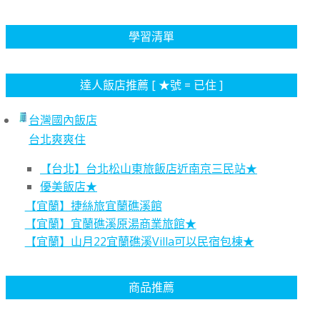
學習清單
達人飯店推薦 [ ★號 = 已住 ]
台灣國內飯店
台北爽爽住
【台北】台北松山東旅飯店近南京三民站★
優美飯店★
【宜蘭】捷絲旅宜蘭礁溪館
【宜蘭】宜蘭礁溪原湯商業旅館★
【宜蘭】山月22宜蘭礁溪Villa可以民宿包棟★
商品推薦