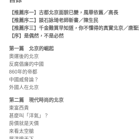
【推薦序一】古都北京面貌已變，風華依舊／高長
【推薦序二】談石詠琦老師新書／陳生民
【推薦序三】千金難買早知道，你不懂得的真實北京／唐聖
【序】是偶然，不是必然
第一篇 北京的崛起
奧運後的北京
反腐倡廉的中國
860年的帝都
中國威脅論？
外國人在北京
第二篇 現代時尚的北京
東富西貴
甚麼叫「洋氣」？
房價就是天價
來看太空艙
展演遍天下