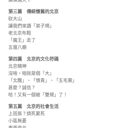
第三篇 傳統懷舊的北京
砍大山
讓我們來讀「弟子規」
老北京布鞋
「魔王」走了
五壇八廟
第四篇 北京的文化符碼
北京精神
沒啥，咱就是個「大」
「北飄」、「憤青」、「五毛黨」
甚麼？誠信？
哈！又有一個被「雙規」了！
第五篇 北京的社會生活
上班族？擠死累死
小區無憂
東西南北