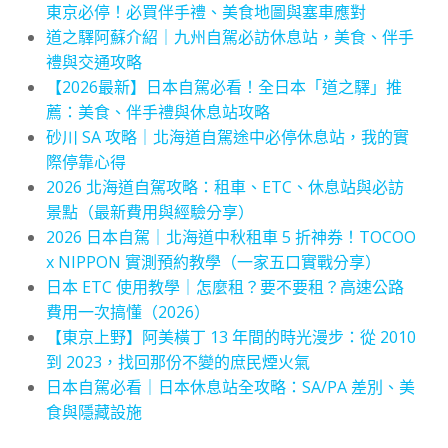
東京必停！必買伴手禮、美食地圖與塞車應對
道之驛阿蘇介紹｜九州自駕必訪休息站，美食、伴手
禮與交通攻略
【2026最新】日本自駕必看！全日本「道之驛」推
薦：美食、伴手禮與休息站攻略
砂川 SA 攻略｜北海道自駕途中必停休息站，我的實
際停靠心得
2026 北海道自駕攻略：租車、ETC、休息站與必訪
景點（最新費用與經驗分享）
2026 日本自駕｜北海道中秋租車 5 折神券！TOCOO
x NIPPON 實測預約教學（一家五口實戰分享）
日本 ETC 使用教學｜怎麼租？要不要租？高速公路
費用一次搞懂（2026）
【東京上野】阿美橫丁 13 年間的時光漫步：從 2010
到 2023，找回那份不變的庶民煙火氣
日本自駕必看｜日本休息站全攻略：SA/PA 差別、美
食與隱藏設施