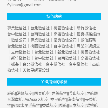
flylinux@gmail.com
特色站點
專業
徵信社
｜
台北徵信社
｜
桃園徵信社
｜
新竹徵信社
｜
台中徵信社
｜
台南徵信社
｜
高雄徵信社
｜優良
抓姦
諮詢
｜
徵信公司
｜專業
徵信社
｜優良
徵信公司
｜
徵信
服務｜
台北徵信社
｜
桃園徵信社
｜
台中徵信社
｜專業
外遇
調查
｜立案
徵信社
｜
台北徵信社
｜
新北徵信社
｜
桃園徵信社
｜
新竹徵信社
｜
台中徵信社
｜
台南徵信社
｜
高雄徵信社
｜
抓姦
｜
台北徵信社
｜
台中徵信社
｜
台中徵信社
｜
高雄
徵信社
｜天狼星
網頁設計
ㄚ琪搭過的飛機
威航||
港龍航空
||
國泰航空
||
達美航空
||
釜山航空
||
虎航跟
台灣虎航
||
AirAsia X航空
||
捷星航空
||
海南航空
||
長榮航
空
||
宿霧太平洋航空
||
香草航空
||
酷航
||
日本航空
||
樂桃航