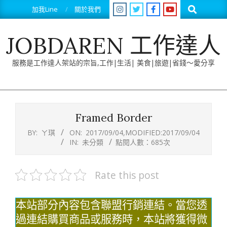
Skip
Search
加我Line
關於我們
to
content
JOBDAREN 工作達人
服務是工作達人架站的宗旨,工作|生活| 美食|旅遊|省錢～愛分享
Primary
Navigation
Framed Border
Menu
BY:
ㄚ琪
ON:
2017/09/04
,MODIFIED:
2017/09/04
IN:
未分類
點閱人數：685次
Rate this post
本站部分內容包含聯盟行銷連結。當您透
過連結購買商品或服務時，本站將獲得微