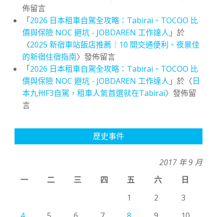
佈留言
「
2026 日本租車自駕全攻略：Tabirai、TOCOO 比
價與保險 NOC 避坑 - JOBDAREN 工作達人
」於
〈
2025 新宿車站飯店推薦｜10 間交通便利、夜景佳
的新宿住宿指南
〉發佈留言
「
2026 日本租車自駕全攻略：Tabirai、TOCOO 比
價與保險 NOC 避坑 - JOBDAREN 工作達人
」於〈
日
本九州F3自駕，租車人氣首選就在Tabirai
〉發佈留
言
歷史事件
2017 年 9 月
一
二
三
四
五
六
日
1
2
3
4
5
6
7
8
9
10