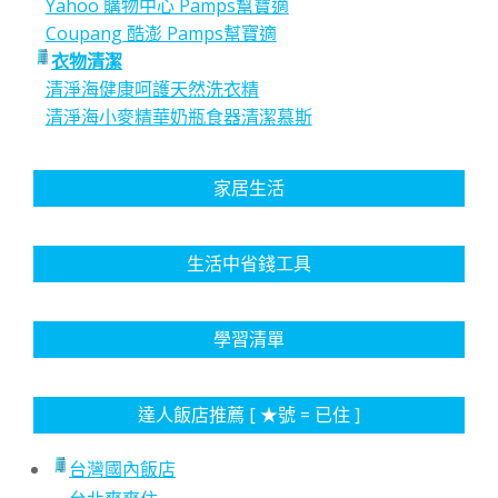
Yahoo 購物中心 Pamps幫寶適
Coupang 酷澎 Pamps幫寶適
衣物清潔
清淨海健康呵護天然洗衣精
清淨海小麥精華奶瓶食器清潔慕斯
家居生活
生活中省錢工具
學習清單
達人飯店推薦 [ ★號 = 已住 ]
台灣國內飯店