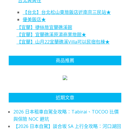
台北爽爽住
【台北】台北松山東旅飯店近南京三民站★
優美飯店★
【宜蘭】捷絲旅宜蘭礁溪館
【宜蘭】宜蘭礁溪原湯商業旅館★
【宜蘭】山月22宜蘭礁溪Villa可以民宿包棟★
商品推薦
近期文章
2026 日本租車自駕全攻略：Tabirai、TOCOO 比價
與保險 NOC 避坑
【2026 日本自駕】談合坂 SA 上行全攻略：河口湖回