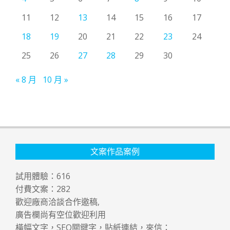
11
12
13
14
15
16
17
18
19
20
21
22
23
24
25
26
27
28
29
30
« 8 月
10 月 »
文案作品案例
試用體驗：
616
付費文案：
282
歡迎廠商洽談合作邀稿,
廣告欄尚有空位歡迎利用
橫幅文字，SEO關鍵字，貼紙連結，來信：