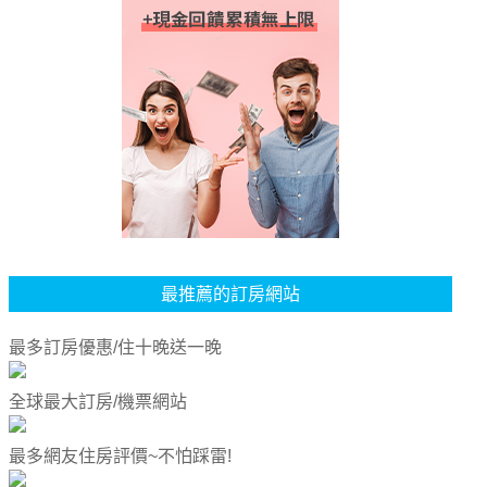
最推薦的訂房網站
最多訂房優惠/住十晚送一晚
全球最大訂房/機票網站
最多網友住房評價~不怕踩雷!