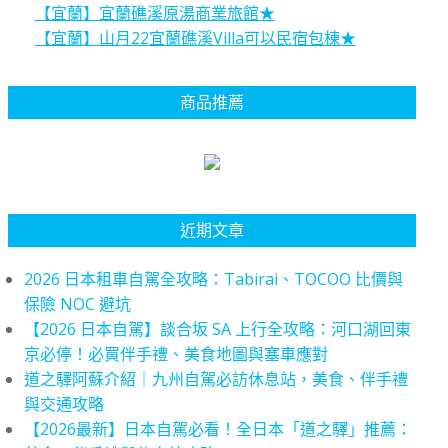
【宜蘭】宜蘭礁溪原湯商業旅館★
【宜蘭】山月22宜蘭礁溪Villa可以民宿包棟★
商品推薦
近期文章
2026 日本租車自駕全攻略：Tabirai、TOCOO 比價與
保險 NOC 避坑
【2026 日本自駕】談合坂 SA 上行全攻略：河口湖回東
京必停！必買伴手禮、美食地圖與塞車應對
道之驛阿蘇介紹｜九州自駕必訪休息站，美食、伴手禮
與交通攻略
【2026最新】日本自駕必看！全日本「道之驛」推薦：