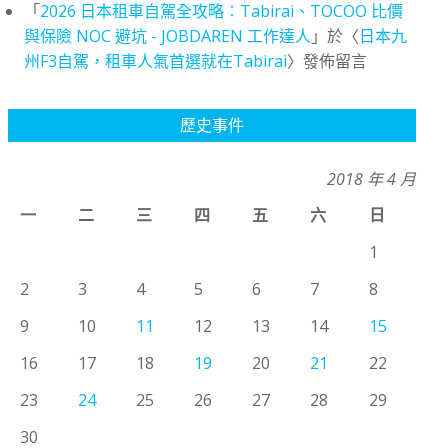
「
2026 日本租車自駕全攻略：Tabirai、TOCOO 比價
與保險 NOC 避坑 - JOBDAREN 工作達人
」於〈
日本九
州F3自駕，租車人氣首選就在Tabirai
〉發佈留言
歷史事件
2018 年 4 月
一
二
三
四
五
六
日
1
2
3
4
5
6
7
8
9
10
11
12
13
14
15
16
17
18
19
20
21
22
23
24
25
26
27
28
29
30