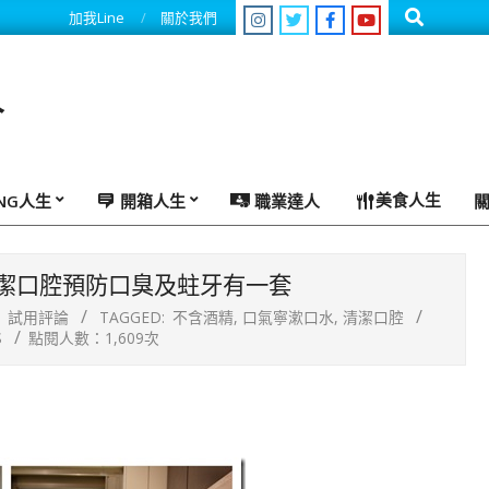
Search
加我Line
關於我們
人
美食人生
ING人生
開箱人生
職業達人
潔口腔預防口臭及蛀牙有一套
試用評論
TAGGED:
不含酒精
,
口氣寧漱口水
,
清潔口腔
S
點閱人數：1,609次