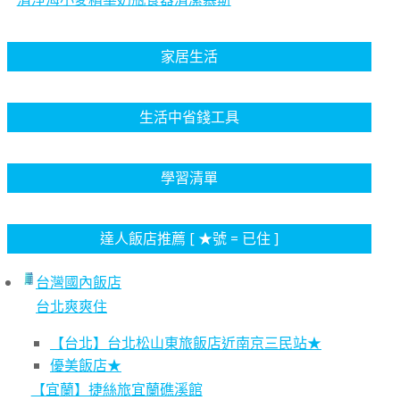
家居生活
生活中省錢工具
學習清單
達人飯店推薦 [ ★號 = 已住 ]
台灣國內飯店
台北爽爽住
【台北】台北松山東旅飯店近南京三民站★
優美飯店★
【宜蘭】捷絲旅宜蘭礁溪館