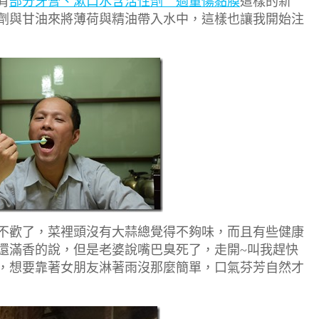
有
部分牙膏、漱口水含活性劑 過量傷黏膜
這樣的新
劑與甘油來將薄荷與精油帶入水中，這樣也讓我開始注
不歡了，菜裡頭沒有大蒜總覺得不夠味，而且有些健康
還滿香的說，但是老婆說嘴巴臭死了，走開~叫我趕快
，想要靠著女朋友淋著雨沒那麼簡單，口氣芬芳自然才