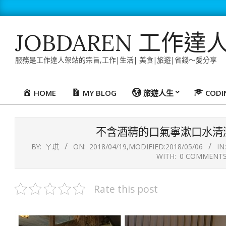
Skip
to
content
JOBDAREN 工作達
服務是工作達人架站的宗旨,工作|生活| 美食|旅遊|省錢～愛分享
HOME
MY BLOG
旅遊人生
COD
Primary
Navigation
Menu
不含酒精的口氣寧漱口水清
BY:
ㄚ琪
ON:
2018/04/19
,MODIFIED:
2018/05/06
IN:
WITH:
0 COMMENT
Rate this post