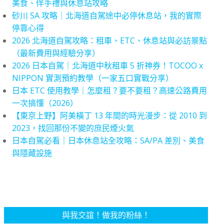
美食、伴手禮與休息站攻略
砂川 SA 攻略｜北海道自駕途中必停休息站，我的實際
停靠心得
2026 北海道自駕攻略：租車、ETC、休息站與必訪景點
（最新費用與經驗分享）
2026 日本自駕｜北海道中秋租車 5 折神券！TOCOO x
NIPPON 實測預約教學（一家五口實戰分享）
日本 ETC 使用教學｜怎麼租？要不要租？高速公路費用
一次搞懂（2026）
【東京上野】阿美橫丁 13 年間的時光漫步：從 2010 到
2023，找回那份不變的庶民煙火氣
日本自駕必看｜日本休息站全攻略：SA/PA 差別、美食
與隱藏設施
與我交誼！做我的粉絲！