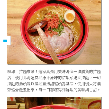
喔耶！拉麵來囉！這家真是用美味湯底一決勝負的拉麵
店！使用北海道當地原汁原味的甜蝦頭湯底拉麵，一幻
拉麵的湯頭是以產地直送甜蝦頭為基底，使用慢火將濃
郁蝦膏燉煮出來，每一口都嚐得到鮮蝦的美味與甘甜。