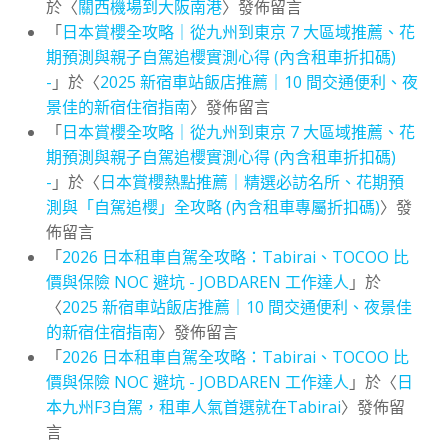
於〈
關西機場到大阪南港
〉發佈留言
「
日本賞櫻全攻略｜從九州到東京 7 大區域推薦、花
期預測與親子自駕追櫻實測心得 (內含租車折扣碼)
-
」於〈
2025 新宿車站飯店推薦｜10 間交通便利、夜
景佳的新宿住宿指南
〉發佈留言
「
日本賞櫻全攻略｜從九州到東京 7 大區域推薦、花
期預測與親子自駕追櫻實測心得 (內含租車折扣碼)
-
」於〈
日本賞櫻熱點推薦｜精選必訪名所、花期預
測與「自駕追櫻」全攻略 (內含租車專屬折扣碼)
〉發
佈留言
「
2026 日本租車自駕全攻略：Tabirai、TOCOO 比
價與保險 NOC 避坑 - JOBDAREN 工作達人
」於
〈
2025 新宿車站飯店推薦｜10 間交通便利、夜景佳
的新宿住宿指南
〉發佈留言
「
2026 日本租車自駕全攻略：Tabirai、TOCOO 比
價與保險 NOC 避坑 - JOBDAREN 工作達人
」於〈
日
本九州F3自駕，租車人氣首選就在Tabirai
〉發佈留
言