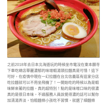
之前2018年去日本北海道玩的時候坐市電沒在東本願寺
下車吃總店華麗濃郁的味增蝦湯頭拉麵真是可惜！這下
可好，在疫情中現在一幻拉麵在台北信義區有這家分店
吃拉麵就可以不用坐飛機了！一開始吃的時候以為是蝦
味鮮來著的拉麵，真的超特別！點的是味噌口味的很濃
真的是很日本味，不過服務人員說覺得濃的話可以幫你
加清湯弄淡，怕粗麵條小孩吃不習慣，就選了細麵條