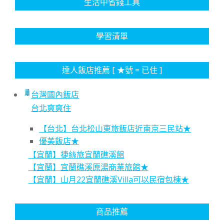
生活中省錢工具
學習清單
達人飯店推薦 [ ★號 = 已住 ]
台灣國內飯店
台北爽爽住
【台北】台北松山東旅飯店近南京三民站★
優美飯店★
【宜蘭】捷絲旅宜蘭礁溪館
【宜蘭】宜蘭礁溪原湯商業旅館★
【宜蘭】山月22宜蘭礁溪Villa可以民宿包棟★
商品推薦