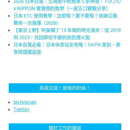
2026 日本自駕｜北海道中秋租車 5 折神券！TOCOO
x NIPPON 實測預約教學（一家五口實戰分享）
日本 ETC 使用教學｜怎麼租？要不要租？高速公路
費用一次搞懂（2026）
【東京上野】阿美橫丁 13 年間的時光漫步：從 2010
到 2023，找回那份不變的庶民煙火氣
日本自駕必看｜日本休息站全攻略：SA/PA 差別、美
食與隱藏設施
與我交誼！做我的粉絲！
technorati
Twitter
關於工作的連結