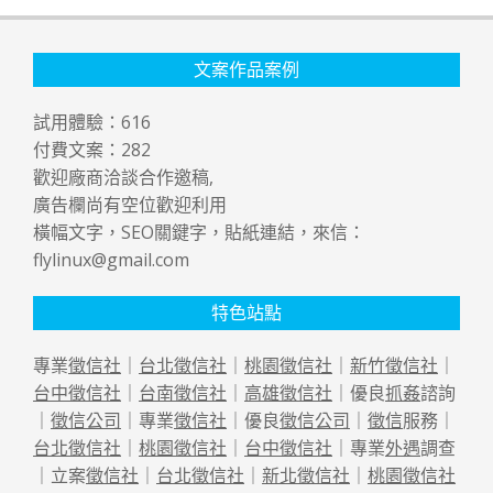
文案作品案例
試用體驗：
616
付費文案：
282
歡迎廠商洽談合作邀稿,
廣告欄尚有空位歡迎利用
橫幅文字，SEO關鍵字，貼紙連結，來信：
flylinux@gmail.com
特色站點
專業
徵信社
｜
台北徵信社
｜
桃園徵信社
｜
新竹徵信社
｜
台中徵信社
｜
台南徵信社
｜
高雄徵信社
｜優良
抓姦
諮詢
｜
徵信公司
｜專業
徵信社
｜優良
徵信公司
｜
徵信
服務｜
台北徵信社
｜
桃園徵信社
｜
台中徵信社
｜專業
外遇
調查
｜立案
徵信社
｜
台北徵信社
｜
新北徵信社
｜
桃園徵信社