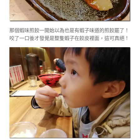
那個蝦味煎餃一開始以為也是有蝦子味道的煎餃罷了！
咬了一口後才發覺是整隻蝦子在餃皮裡面，這可真絕！