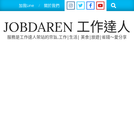
Skip
Search
加我Line
關於我們
to
content
JOBDAREN 工作達人
服務是工作達人架站的宗旨,工作|生活| 美食|旅遊|省錢～愛分享
Primary
Navigation
Menu