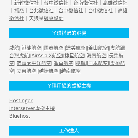
｜
新竹徵信社
｜
台中徵信社
｜
台南徵信社
｜
高雄徵信社
｜
抓姦
｜
台北徵信社
｜
台中徵信社
｜
台中徵信社
｜
高雄
徵信社
｜天狼星
網頁設計
ㄚ琪搭過的飛機
威航||
港龍航空
||
國泰航空
||
達美航空
||
釜山航空
||
虎航跟
台灣虎航
||
AirAsia X航空
||
捷星航空
||
海南航空
||
長榮航
空
||
宿霧太平洋航空
||
香草航空
||
酷航
||
日本航空
||
樂桃航
空
||
立榮航空
||
越捷航空
||
越南航空
ㄚ琪用過的虛擬主機
Hostinger
interserver虛擬主機
Bluehost
工作達人