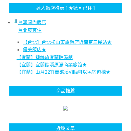
達人飯店推薦 [ ★號 = 已住 ]
台灣國內飯店
台北爽爽住
【台北】台北松山東旅飯店近南京三民站★
優美飯店★
【宜蘭】捷絲旅宜蘭礁溪館
【宜蘭】宜蘭礁溪原湯商業旅館★
【宜蘭】山月22宜蘭礁溪Villa可以民宿包棟★
商品推薦
近期文章