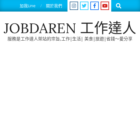
Skip
Search
加我Line
關於我們
to
content
JOBDAREN 工作達人
服務是工作達人架站的宗旨,工作|生活| 美食|旅遊|省錢～愛分享
Primary
Navigation
Menu