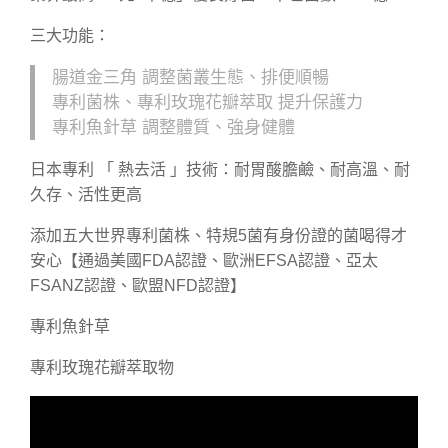
三大功能：
️腸道金三角 調整菌叢生態、排便順暢
️專利菌株、專利玫瑰花瓣萃取 提升保護力
️專利魚針草 調整體質、強身健體
日本專利 「 熱去活 」技術：耐胃酸膽鹼、耐高溫、耐
久存、活性更高
添加五大世界專利菌株、特規5菌有身份證的菌喝得才
安心【通過美國FDA認證、歐洲EFSA認證、亞太
FSANZ認證、歐盟NFD認證】
專利魚針草
專利玫瑰花瓣萃取物