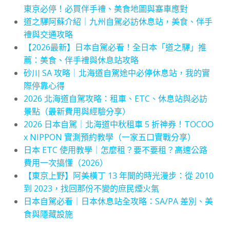
東京必停！必買伴手禮、美食地圖與塞車應對
道之驛阿蘇介紹｜九州自駕必訪休息站，美食、伴手
禮與交通攻略
【2026最新】日本自駕必看！全日本「道之驛」推
薦：美食、伴手禮與休息站攻略
砂川 SA 攻略｜北海道自駕途中必停休息站，我的實
際停靠心得
2026 北海道自駕攻略：租車、ETC、休息站與必訪
景點（最新費用與經驗分享）
2026 日本自駕｜北海道中秋租車 5 折神券！TOCOO
x NIPPON 實測預約教學（一家五口實戰分享）
日本 ETC 使用教學｜怎麼租？要不要租？高速公路
費用一次搞懂（2026）
【東京上野】阿美橫丁 13 年間的時光漫步：從 2010
到 2023，找回那份不變的庶民煙火氣
日本自駕必看｜日本休息站全攻略：SA/PA 差別、美
食與隱藏設施