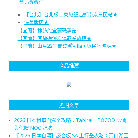
台北爽爽住
【台北】台北松山東旅飯店近南京三民站★
優美飯店★
【宜蘭】捷絲旅宜蘭礁溪館
【宜蘭】宜蘭礁溪原湯商業旅館★
【宜蘭】山月22宜蘭礁溪Villa可以民宿包棟★
商品推薦
近期文章
2026 日本租車自駕全攻略：Tabirai、TOCOO 比價
與保險 NOC 避坑
【2026 日本自駕】談合坂 SA 上行全攻略：河口湖回