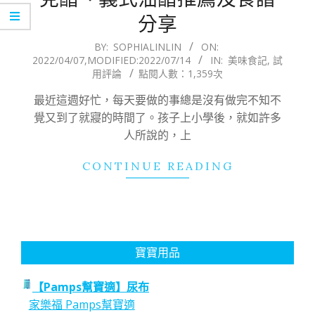
分享
2022-
BY:
SOPHIALINLIN
ON:
2022/04/07
,MODIFIED:
2022/07/14
IN:
美味食記
,
試
04-
用評論
點閱人數：1,359次
07
最近這週好忙，每天要做的事總是沒有做完不知不
覺又到了就寢的時間了。孩子上小學後，就如許多
人所說的，上
CONTINUE READING
寶寶用品
【Pamps幫寶適】尿布
家樂福 Pamps幫寶適