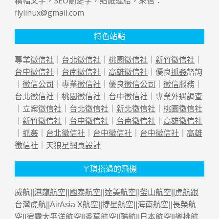
橫幅文字，SEO關鍵字，貼紙連結，來信：
flylinux@gmail.com
特色站點
專業
徵信社
｜
台北徵信社
｜
桃園徵信社
｜
新竹徵信社
｜
台中徵信社
｜
台南徵信社
｜
高雄徵信社
｜優良
抓姦
諮詢
｜
徵信公司
｜專業
徵信社
｜優良
徵信公司
｜
徵信
服務｜
台北徵信社
｜
桃園徵信社
｜
台中徵信社
｜專業
外遇
調查
｜立案
徵信社
｜
台北徵信社
｜
新北徵信社
｜
桃園徵信社
｜
新竹徵信社
｜
台中徵信社
｜
台南徵信社
｜
高雄徵信社
｜
抓姦
｜
台北徵信社
｜
台中徵信社
｜
台中徵信社
｜
高雄
徵信社
｜天狼星
網頁設計
ㄚ琪搭過的飛機
威航||
港龍航空
||
國泰航空
||
達美航空
||
釜山航空
||
虎航跟
台灣虎航
||
AirAsia X航空
||
捷星航空
||
海南航空
||
長榮航
空
||
宿霧太平洋航空
||
香草航空
||
酷航
||
日本航空
||
樂桃航