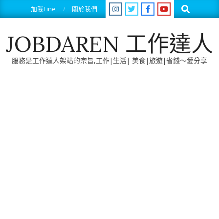
Skip
Search
加我Line
關於我們
to
content
JOBDAREN 工作達人
服務是工作達人架站的宗旨,工作|生活| 美食|旅遊|省錢～愛分享
Primary
Navigation
Menu