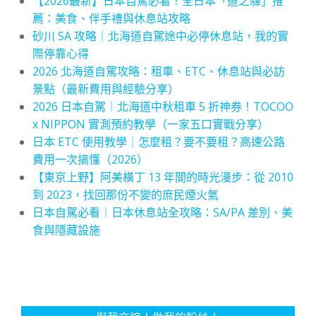
【2026最新】日本自駕必看！全日本「道之驛」推
薦：美食、伴手禮與休息站攻略
砂川 SA 攻略｜北海道自駕途中必停休息站，我的實
際停靠心得
2026 北海道自駕攻略：租車、ETC、休息站與必訪
景點（最新費用與經驗分享）
2026 日本自駕｜北海道中秋租車 5 折神券！TOCOO
x NIPPON 實測預約教學（一家五口實戰分享）
日本 ETC 使用教學｜怎麼租？要不要租？高速公路
費用一次搞懂（2026）
【東京上野】阿美橫丁 13 年間的時光漫步：從 2010
到 2023，找回那份不變的庶民煙火氣
日本自駕必看｜日本休息站全攻略：SA/PA 差別、美
食與隱藏設施