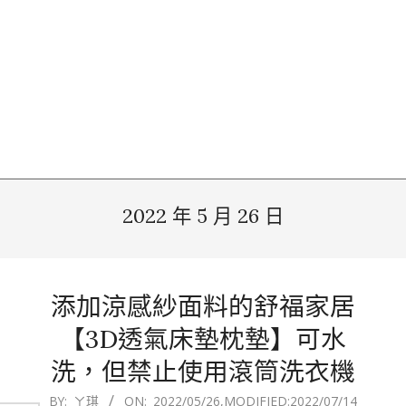
2022 年 5 月 26 日
添加涼感紗面料的舒福家居
【3D透氣床墊枕墊】可水
洗，但禁止使用滾筒洗衣機
2022-
BY:
ㄚ琪
ON:
2022/05/26
,MODIFIED:
2022/07/14