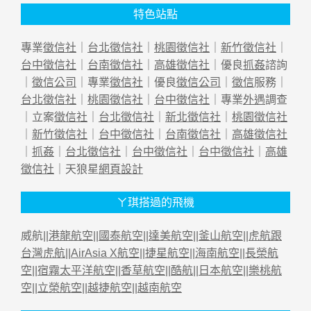
特色站點
專業
徵信社
｜
台北徵信社
｜
桃園徵信社
｜
新竹徵信社
｜
台中徵信社
｜
台南徵信社
｜
高雄徵信社
｜優良
抓姦
諮詢
｜
徵信公司
｜專業
徵信社
｜優良
徵信公司
｜
徵信
服務｜
台北徵信社
｜
桃園徵信社
｜
台中徵信社
｜專業
外遇
調查
｜立案
徵信社
｜
台北徵信社
｜
新北徵信社
｜
桃園徵信社
｜
新竹徵信社
｜
台中徵信社
｜
台南徵信社
｜
高雄徵信社
｜
抓姦
｜
台北徵信社
｜
台中徵信社
｜
台中徵信社
｜
高雄
徵信社
｜天狼星
網頁設計
ㄚ琪搭過的飛機
威航||
港龍航空
||
國泰航空
||
達美航空
||
釜山航空
||
虎航跟
台灣虎航
||
AirAsia X航空
||
捷星航空
||
海南航空
||
長榮航
空
||
宿霧太平洋航空
||
香草航空
||
酷航
||
日本航空
||
樂桃航
空
||
立榮航空
||
越捷航空
||
越南航空