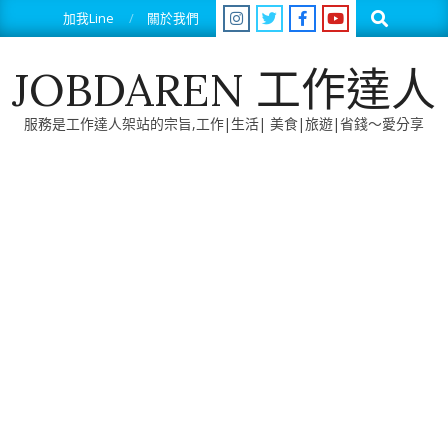
Skip
Search
加我Line
關於我們
to
content
JOBDAREN 工作達人
服務是工作達人架站的宗旨,工作|生活| 美食|旅遊|省錢～愛分享
Primary
Navigation
Menu