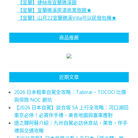
【宜蘭】捷絲旅宜蘭礁溪館
【宜蘭】宜蘭礁溪原湯商業旅館★
【宜蘭】山月22宜蘭礁溪Villa可以民宿包棟★
商品推薦
近期文章
2026 日本租車自駕全攻略：Tabirai、TOCOO 比價
與保險 NOC 避坑
【2026 日本自駕】談合坂 SA 上行全攻略：河口湖回
東京必停！必買伴手禮、美食地圖與塞車應對
道之驛阿蘇介紹｜九州自駕必訪休息站，美食、伴手
禮與交通攻略