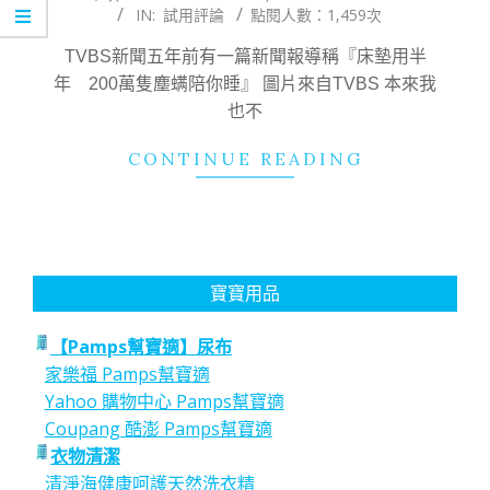
IN:
試用評論
點閱人數：1,459次
05-
26
TVBS新聞五年前有一篇新聞報導稱『床墊用半
年 200萬隻塵螨陪你睡』 圖片來自TVBS 本來我
也不
CONTINUE READING
寶寶用品
【Pamps幫寶適】尿布
家樂福 Pamps幫寶適
Yahoo 購物中心 Pamps幫寶適
Coupang 酷澎 Pamps幫寶適
衣物清潔
清淨海健康呵護天然洗衣精