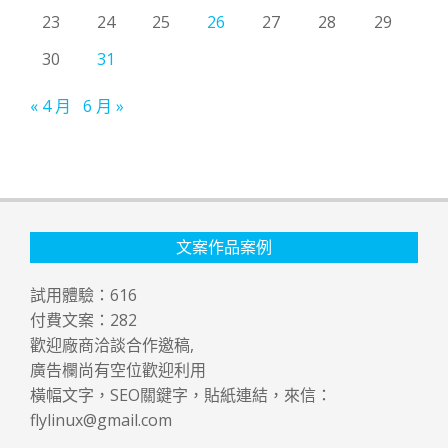
23
24
25
26
27
28
29
30
31
« 4 月
6 月 »
文案作品案例
試用體驗：
616
付費文案：
282
歡迎廠商洽談合作邀稿,
廣告欄尚有空位歡迎利用
橫幅文字，SEO關鍵字，貼紙連結，來信：
flylinux@gmail.com