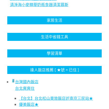
清淨海小麥精華奶瓶食器清潔慕斯
家居生活
生活中省錢工具
學習清單
達人飯店推薦 [ ★號 = 已住 ]
台灣國內飯店
台北爽爽住
【台北】台北松山東旅飯店近南京三民站★
優美飯店★