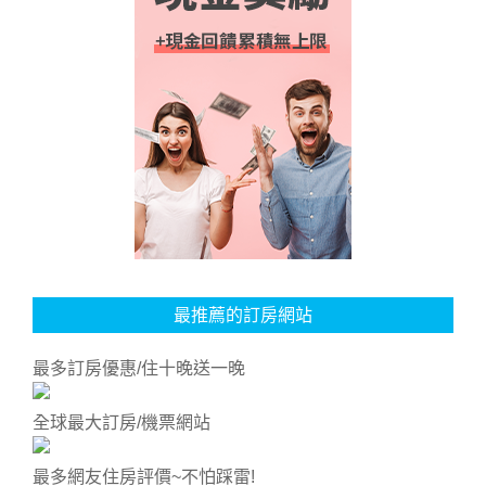
最推薦的訂房網站
最多訂房優惠/住十晚送一晚
全球最大訂房/機票網站
最多網友住房評價~不怕踩雷!