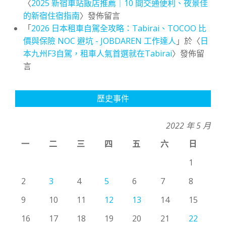
〈
2025 新宿車站飯店推薦｜10 間交通便利、夜景佳
的新宿住宿指南
〉發佈留言
「
2026 日本租車自駕全攻略：Tabirai、TOCOO 比
價與保險 NOC 避坑 - JOBDAREN 工作達人
」於〈
日
本九州F3自駕，租車人氣首選就在Tabirai
〉發佈留
言
歷史事件
2022 年 5 月
一
二
三
四
五
六
日
1
2
3
4
5
6
7
8
9
10
11
12
13
14
15
16
17
18
19
20
21
22