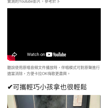
實測的Youtube影片，參考於下
聽說使用原唱音頻文件播放時，伴唱模式可對原聲進行
適當消除，方便卡拉OK嗨歌更盡興。
✔
可攜輕巧小孩拿也很輕鬆