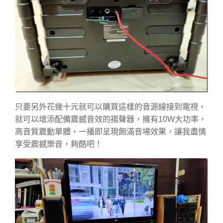
只要另外花幾十元就可以購買這樣的音源線接到電視，
就可以增添配備震撼音效的揚聲器，擁有10W大功率，
高音質震動單體，一播即呈現飽滿音場效果，讓我盡情
享受震撼樂音，夠酷吧！