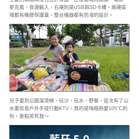
麥克風、音源輸入，右邊則是USB與SD卡槽，兩邊區
域都有橡膠保護蓋，整台機器都有防潑的設計。
兒子愛到公園溜滑梯、玩沙、玩水、野餐，這次有了山
水重低音戶外手提行動KTV，真的是嗨唱熱愛105°C的
你，差點笑死我～