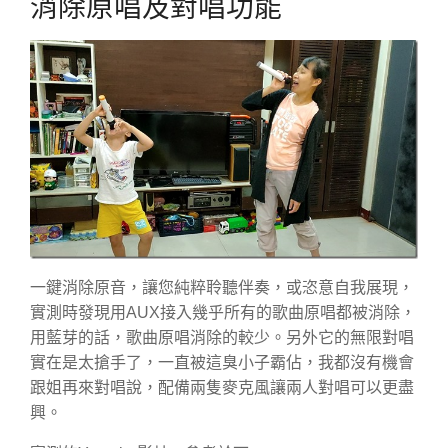
消除原唱及對唱功能
一鍵消除原音，讓您純粹聆聽伴奏，或恣意自我展現，
實測時發現用AUX接入幾乎所有的歌曲原唱都被消除，
用藍芽的話，歌曲原唱消除的較少。另外它的無限對唱
實在是太搶手了，一直被這臭小子霸佔，我都沒有機會
跟姐再來對唱說，配備兩隻麥克風讓兩人對唱可以更盡
興。