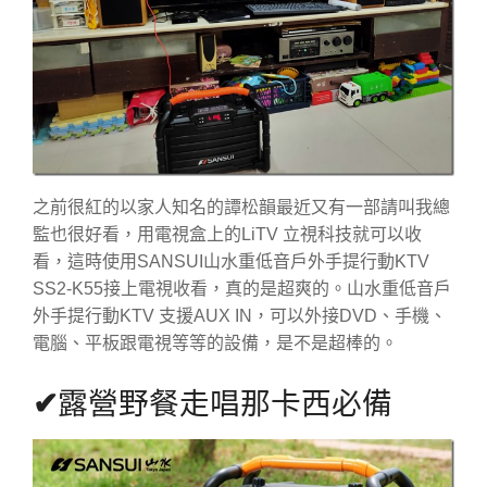
之前很紅的以家人知名的譚松韻最近又有一部請叫我總
監也很好看，用電視盒上的LiTV 立視科技就可以收
看，這時使用SANSUI山水重低音戶外手提行動KTV
SS2-K55接上電視收看，真的是超爽的。山水重低音戶
外手提行動KTV 支援AUX IN，可以外接DVD、手機、
電腦、平板跟電視等等的設備，是不是超棒的。
✔
露營野餐走唱那卡西必備