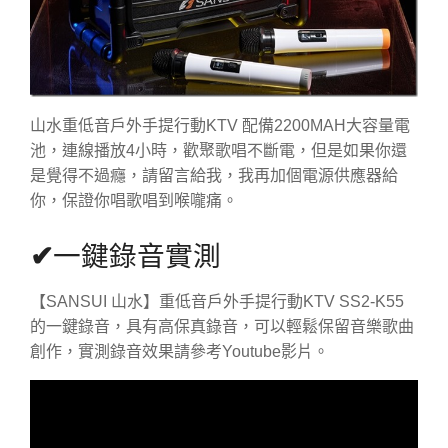
山水重低音戶外手提行動KTV 配備2200MAH大容量電
池，連線播放4小時，歡聚歌唱不斷電，但是如果你還
是覺得不過癮，請留言給我，我再加個電源供應器給
你，保證你唱歌唱到喉嚨痛。
✔
一鍵錄音實測
【SANSUI 山水】重低音戶外手提行動KTV SS2-K55
的一鍵錄音，具有高保真錄音，可以輕鬆保留音樂歌曲
創作，實測錄音效果請參考Youtube影片。