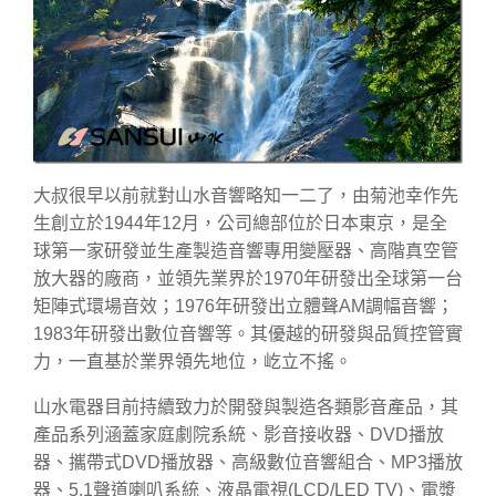
大叔很早以前就對山水音響略知一二了，由菊池幸作先
生創立於1944年12月，公司總部位於日本東京，是全
球第一家研發並生產製造音響專用變壓器、高階真空管
放大器的廠商，並領先業界於1970年研發出全球第一台
矩陣式環場音效；1976年研發出立體聲AM調幅音響；
1983年研發出數位音響等。其優越的研發與品質控管實
力，一直基於業界領先地位，屹立不搖。
山水電器目前持續致力於開發與製造各類影音產品，其
產品系列涵蓋家庭劇院系統、影音接收器、DVD播放
器、攜帶式DVD播放器、高級數位音響組合、MP3播放
器、5.1聲道喇叭系統、液晶電視(LCD/LED TV)、電漿