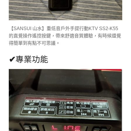
【SANSUI 山水】重低音戶外手提行動KTV SS2-K55
的直覺操作遙控按鍵，帶來舒適音質體驗，有時候還覺
得簡單到有點不可思議。
✔
專業功能