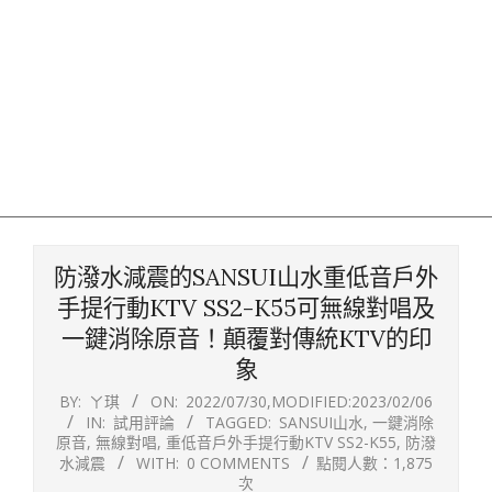
防潑水減震的SANSUI山水重低音戶外
手提行動KTV SS2-K55可無線對唱及
一鍵消除原音！顛覆對傳統KTV的印
象
BY:
ㄚ琪
ON:
2022/07/30
,MODIFIED:
2023/02/06
IN:
試用評論
TAGGED:
SANSUI山水
,
一鍵消除
原音
,
無線對唱
,
重低音戶外手提行動KTV SS2-K55
,
防潑
水減震
WITH:
0 COMMENTS
點閱人數：1,875
次