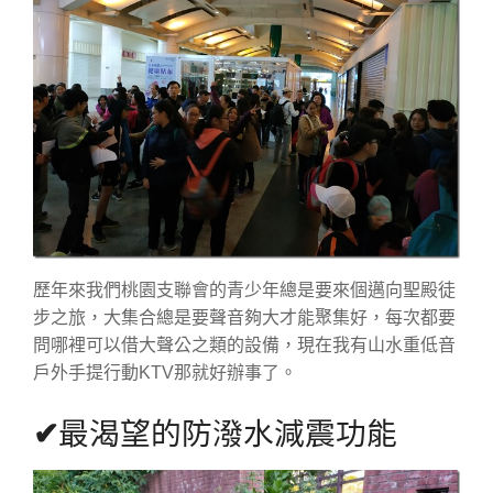
歷年來我們桃園支聯會的青少年總是要來個邁向聖殿徒
步之旅，大集合總是要聲音夠大才能聚集好，每次都要
問哪裡可以借大聲公之類的設備，現在我有山水重低音
戶外手提行動KTV那就好辦事了。
✔
最渴望的防潑水減震功能