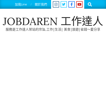
Skip
Search
加我Line
關於我們
to
content
JOBDAREN 工作達人
服務是工作達人架站的宗旨,工作|生活| 美食|旅遊|省錢～愛分享
Primary
Navigation
Menu