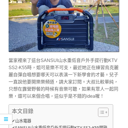
當家裡來了這台SANSUI山水重低音戶外手提行動KTV
SS2-K55時，姐可是樂不可支，最近她正在練習烏克麗
麗自彈自唱想要哪天可以表演一下新學會的才藝。兒子
一直說他要開樂樂頻道，請大家訂閱。大叔比較單純，
只想在露營野餐的時候有音樂可聽，如果有眾人一起同
樂，還可以來個合唱，這似乎是不錯的idea喔！
本文目錄
✔山水電器
✔SANSUI山水重低音戶外手提行動KTV SS2-K55開箱