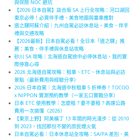
與保險 NOC 避坑
【2026 日本自駕】談合坂 SA 上行全攻略：河口湖回
東京必停！必買伴手禮、美食地圖與塞車應對
道之驛阿蘇介紹｜九州自駕必訪休息站，美食、伴手
禮與交通攻略
【2026最新】日本自駕必看！全日本「道之驛」推
薦：美食、伴手禮與休息站攻略
砂川 SA 攻略｜北海道自駕途中必停休息站，我的實
際停靠心得
2026 北海道自駕攻略：租車、ETC、休息站與必訪
景點（最新費用與經驗分享）
2026 日本自駕｜北海道中秋租車 5 折神券！TOCOO
x NIPPON 實測預約教學（一家五口實戰分享）
日本 ETC 使用教學｜怎麼租？要不要租？高速公路
費用一次搞懂（2026）
【東京上野】阿美橫丁 13 年間的時光漫步：從 2010
到 2023，找回那份不變的庶民煙火氣
日本自駕必看｜日本休息站全攻略：SA/PA 差別、美