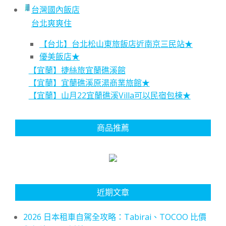
台灣國內飯店
台北爽爽住
【台北】台北松山東旅飯店近南京三民站★
優美飯店★
【宜蘭】捷絲旅宜蘭礁溪館
【宜蘭】宜蘭礁溪原湯商業旅館★
【宜蘭】山月22宜蘭礁溪Villa可以民宿包棟★
商品推薦
近期文章
2026 日本租車自駕全攻略：Tabirai、TOCOO 比價