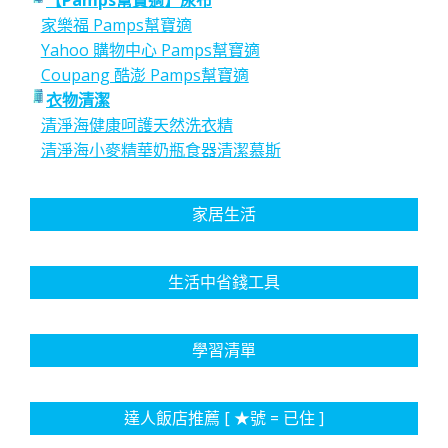
【Pamps幫寶適】尿布
家樂福 Pamps幫寶適
Yahoo 購物中心 Pamps幫寶適
Coupang 酷澎 Pamps幫寶適
衣物清潔
清淨海健康呵護天然洗衣精
清淨海小麥精華奶瓶食器清潔慕斯
家居生活
生活中省錢工具
學習清單
達人飯店推薦 [ ★號 = 已住 ]