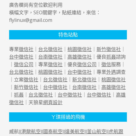
廣告欄尚有空位歡迎利用
橫幅文字，SEO關鍵字，貼紙連結，來信：
flylinux@gmail.com
特色站點
專業
徵信社
｜
台北徵信社
｜
桃園徵信社
｜
新竹徵信社
｜
台中徵信社
｜
台南徵信社
｜
高雄徵信社
｜優良
抓姦
諮詢
｜
徵信公司
｜專業
徵信社
｜優良
徵信公司
｜
徵信
服務｜
台北徵信社
｜
桃園徵信社
｜
台中徵信社
｜專業
外遇
調查
｜立案
徵信社
｜
台北徵信社
｜
新北徵信社
｜
桃園徵信社
｜
新竹徵信社
｜
台中徵信社
｜
台南徵信社
｜
高雄徵信社
｜
抓姦
｜
台北徵信社
｜
台中徵信社
｜
台中徵信社
｜
高雄
徵信社
｜天狼星
網頁設計
ㄚ琪搭過的飛機
威航||
港龍航空
||
國泰航空
||
達美航空
||
釜山航空
||
虎航跟