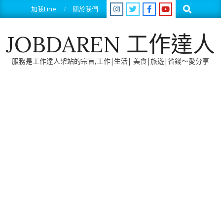
Skip
Search
加我Line
關於我們
to
content
JOBDAREN 工作達人
服務是工作達人架站的宗旨,工作|生活| 美食|旅遊|省錢～愛分享
Primary
Navigation
Menu