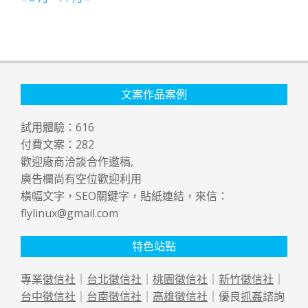
文案作品案例
試用體驗：
616
付費文案：
282
歡迎廠商洽談合作邀稿,
廣告欄尚有空位歡迎利用
橫幅文字，SEO關鍵字，貼紙連結，來信：
flylinux@gmail.com
特色站點
專業
徵信社
｜
台北徵信社
｜
桃園徵信社
｜
新竹徵信社
｜
台中徵信社
｜
台南徵信社
｜
高雄徵信社
｜優良
抓姦
諮詢