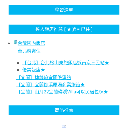
學習清單
達人飯店推薦 [ ★號 = 已住 ]
台灣國內飯店
台北爽爽住
【台北】台北松山東旅飯店近南京三民站★
優美飯店★
【宜蘭】捷絲旅宜蘭礁溪館
【宜蘭】宜蘭礁溪原湯商業旅館★
【宜蘭】山月22宜蘭礁溪Villa可以民宿包棟★
商品推薦