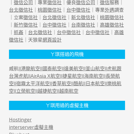
｜
徵信公司
｜專業
徵信社
｜優良
徵信公司
｜
徵信
服務｜
台北徵信社
｜
桃園徵信社
｜
台中徵信社
｜專業
外遇
調查
｜立案
徵信社
｜
台北徵信社
｜
新北徵信社
｜
桃園徵信社
｜
新竹徵信社
｜
台中徵信社
｜
台南徵信社
｜
高雄徵信社
｜
抓姦
｜
台北徵信社
｜
台中徵信社
｜
台中徵信社
｜
高雄
徵信社
｜天狼星
網頁設計
ㄚ琪搭過的飛機
威航||
港龍航空
||
國泰航空
||
達美航空
||
釜山航空
||
虎航跟
台灣虎航
||
AirAsia X航空
||
捷星航空
||
海南航空
||
長榮航
空
||
宿霧太平洋航空
||
香草航空
||
酷航
||
日本航空
||
樂桃航
空
||
立榮航空
||
越捷航空
||
越南航空
ㄚ琪用過的虛擬主機
Hostinger
interserver虛擬主機