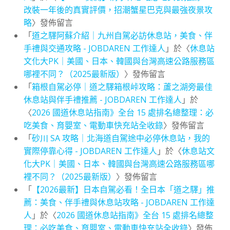
改裝一年後的真實評價，招潮蟹星巴克與最強夜景攻
略
〉發佈留言
「
道之驛阿蘇介紹｜九州自駕必訪休息站，美食、伴
手禮與交通攻略 - JOBDAREN 工作達人
」於〈
休息站
文化大PK｜美國、日本、韓國與台灣高速公路服務區
哪裡不同？（2025最新版）
〉發佈留言
「
箱根自駕必停｜道之驛箱根峠攻略：蘆之湖旁最佳
休息站與伴手禮推薦 - JOBDAREN 工作達人
」於
〈
2026 國道休息站指南》全台 15 處排名總整理：必
吃美食、育嬰室、電動車快充站全收錄
〉發佈留言
「
砂川 SA 攻略｜北海道自駕途中必停休息站，我的
實際停靠心得 - JOBDAREN 工作達人
」於〈
休息站文
化大PK｜美國、日本、韓國與台灣高速公路服務區哪
裡不同？（2025最新版）
〉發佈留言
「
【2026最新】日本自駕必看！全日本「道之驛」推
薦：美食、伴手禮與休息站攻略 - JOBDAREN 工作達
人
」於〈
2026 國道休息站指南》全台 15 處排名總整
理：必吃美食、育嬰室、電動車快充站全收錄
〉發佈