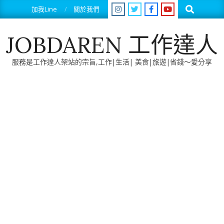
Skip
Search
加我Line
關於我們
to
content
JOBDAREN 工作達人
服務是工作達人架站的宗旨,工作|生活| 美食|旅遊|省錢～愛分享
Primary
Navigation
Menu