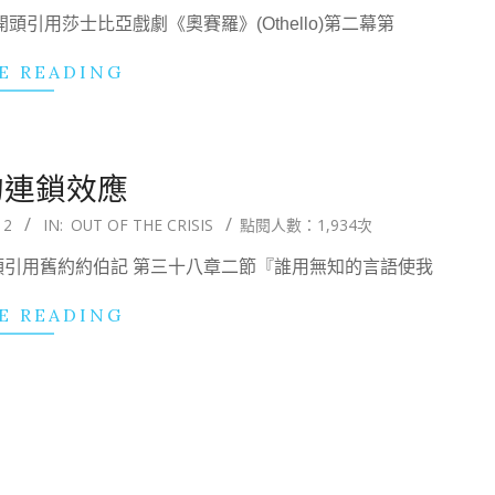
引用莎士比亞戲劇《奧賽羅》(Othello)第二幕第
E READING
的連鎖效應
12
IN:
OUT OF THE CRISIS
點閱人數：1,934次
頭引用舊約約伯記 第三十八章二節『誰用無知的言語使我
E READING