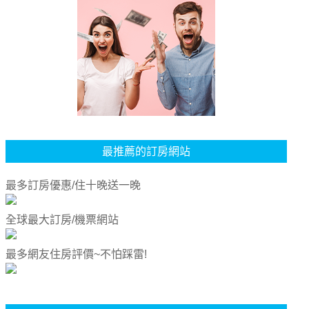
最推薦的訂房網站
最多訂房優惠/住十晚送一晚
全球最大訂房/機票網站
最多網友住房評價~不怕踩雷!