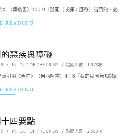
約》（傳道書）10：9『鑿開（或譯：挪移）石頭的，必
E READING
利的惡疾與障礙
19
IN:
OUT OF THE CRISIS
點閱人數：1,973次
開頭引用《舊約》（何西阿書）4：6『我的民因無知識而
E READING
理十四要點
19
IN:
OUT OF THE CRISIS
點閱人數：2,503次