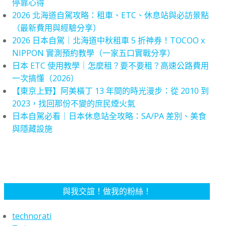
停靠心得
2026 北海道自駕攻略：租車、ETC、休息站與必訪景點
（最新費用與經驗分享）
2026 日本自駕｜北海道中秋租車 5 折神券！TOCOO x
NIPPON 實測預約教學（一家五口實戰分享）
日本 ETC 使用教學｜怎麼租？要不要租？高速公路費用
一次搞懂（2026）
【東京上野】阿美橫丁 13 年間的時光漫步：從 2010 到
2023，找回那份不變的庶民煙火氣
日本自駕必看｜日本休息站全攻略：SA/PA 差別、美食
與隱藏設施
與我交誼！做我的粉絲！
technorati