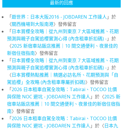
最新的回應
「
遊世界：日本大阪2016 - JOBDAREN 工作達人
」於
〈
關西機場到大阪南港
〉發佈留言
「
日本賞櫻全攻略｜從九州到東京 7 大區域推薦、花期
預測與親子自駕追櫻實測心得 (內含租車折扣碼) -
」於
〈
2025 新宿車站飯店推薦｜10 間交通便利、夜景佳的
新宿住宿指南
〉發佈留言
「
日本賞櫻全攻略｜從九州到東京 7 大區域推薦、花期
預測與親子自駕追櫻實測心得 (內含租車折扣碼) -
」於
〈
日本賞櫻熱點推薦｜精選必訪名所、花期預測與「自
駕追櫻」全攻略 (內含租車專屬折扣碼)
〉發佈留言
「
2026 日本租車自駕全攻略：Tabirai、TOCOO 比價
與保險 NOC 避坑 - JOBDAREN 工作達人
」於〈
2025 新
宿車站飯店推薦｜10 間交通便利、夜景佳的新宿住宿指
南
〉發佈留言
「
2026 日本租車自駕全攻略：Tabirai、TOCOO 比價
與保險 NOC 避坑 - JOBDAREN 工作達人
」於〈
日本九