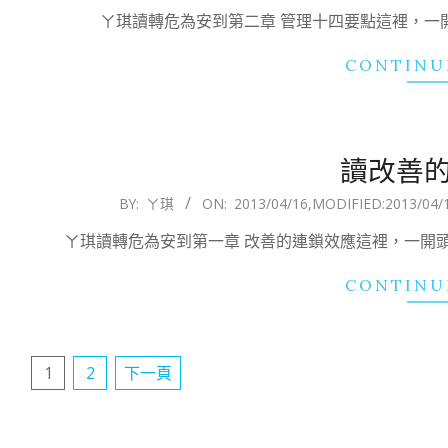
04-
ㄚ琪讀轉危為安到第二章 管理十四要點這裡，一開頭
20
CONTINU
讀改善
2013-
BY:
ㄚ琪
ON:
2013/04/16
,MODIFIED:
2013/04/
04-
ㄚ琪讀轉危為安到第一章 改善的連鎖效應這裡，一開
16
CONTINU
文
1
2
下一頁
章
分