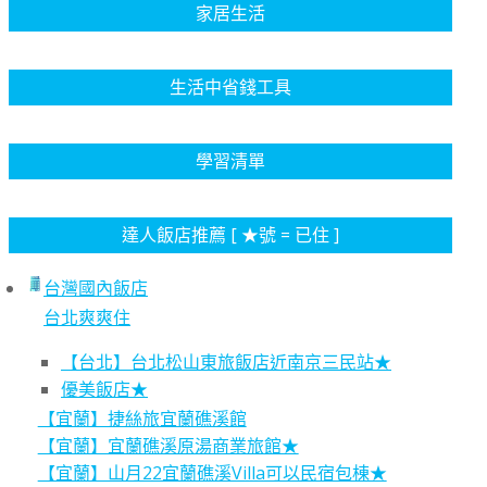
家居生活
生活中省錢工具
學習清單
達人飯店推薦 [ ★號 = 已住 ]
台灣國內飯店
台北爽爽住
【台北】台北松山東旅飯店近南京三民站★
優美飯店★
【宜蘭】捷絲旅宜蘭礁溪館
【宜蘭】宜蘭礁溪原湯商業旅館★
【宜蘭】山月22宜蘭礁溪Villa可以民宿包棟★