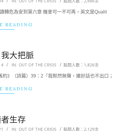
04
IN:
OUT OF THE CRISIS
點閱人數：2,666次
轉危為安到第六章 機會可一不可再，英文是Qualit
E READING
自我大把脈
14
IN:
OUT OF THE CRISIS
點閱人數：1,826次
舊約》（詩篇）39：2『我默然無聲，連好話也不出口；
E READING
適者生存
21
IN:
OUT OF THE CRISIS
點閱人數：2,129次