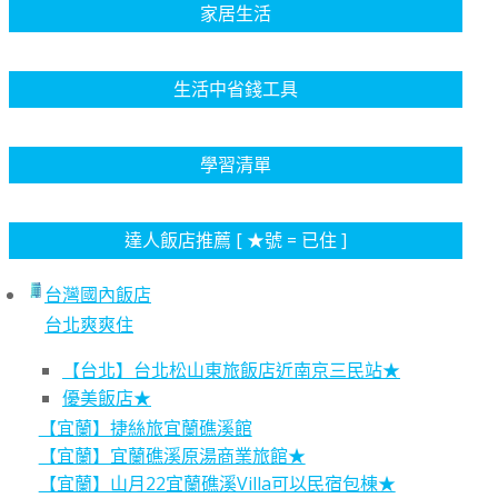
家居生活
生活中省錢工具
學習清單
達人飯店推薦 [ ★號 = 已住 ]
台灣國內飯店
台北爽爽住
【台北】台北松山東旅飯店近南京三民站★
優美飯店★
【宜蘭】捷絲旅宜蘭礁溪館
【宜蘭】宜蘭礁溪原湯商業旅館★
【宜蘭】山月22宜蘭礁溪Villa可以民宿包棟★