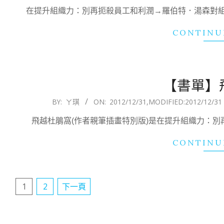
01-
在提升組織力：別再扼殺員工和利潤→羅伯特．湯森對
08
CONTINU
【書單】
2012-
BY:
ㄚ琪
ON:
2012/12/31
,MODIFIED:
2012/12/31
12-
飛越杜鵑窩(作者親筆插畫特別版)是在提升組織力：
31
CONTINU
文
1
2
下一頁
章
分