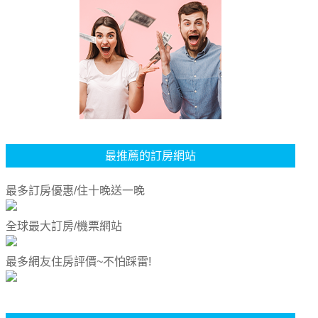
最推薦的訂房網站
最多訂房優惠/住十晚送一晚
全球最大訂房/機票網站
最多網友住房評價~不怕踩雷!