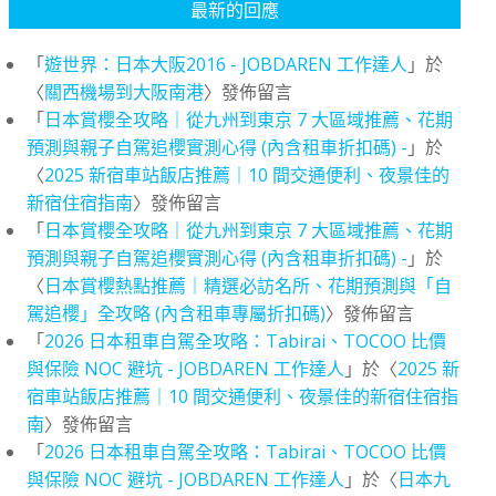
最新的回應
「
遊世界：日本大阪2016 - JOBDAREN 工作達人
」於
〈
關西機場到大阪南港
〉發佈留言
「
日本賞櫻全攻略｜從九州到東京 7 大區域推薦、花期
預測與親子自駕追櫻實測心得 (內含租車折扣碼) -
」於
〈
2025 新宿車站飯店推薦｜10 間交通便利、夜景佳的
新宿住宿指南
〉發佈留言
「
日本賞櫻全攻略｜從九州到東京 7 大區域推薦、花期
預測與親子自駕追櫻實測心得 (內含租車折扣碼) -
」於
〈
日本賞櫻熱點推薦｜精選必訪名所、花期預測與「自
駕追櫻」全攻略 (內含租車專屬折扣碼)
〉發佈留言
「
2026 日本租車自駕全攻略：Tabirai、TOCOO 比價
與保險 NOC 避坑 - JOBDAREN 工作達人
」於〈
2025 新
宿車站飯店推薦｜10 間交通便利、夜景佳的新宿住宿指
南
〉發佈留言
「
2026 日本租車自駕全攻略：Tabirai、TOCOO 比價
與保險 NOC 避坑 - JOBDAREN 工作達人
」於〈
日本九