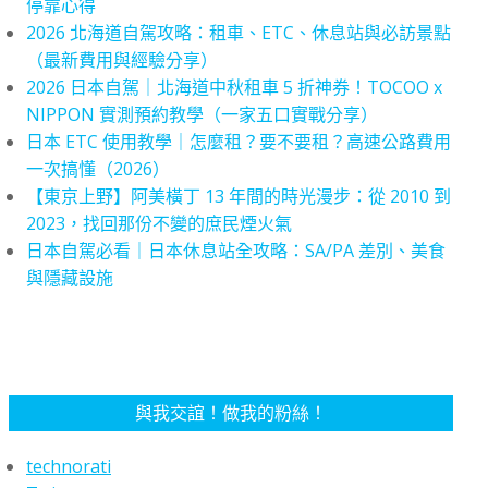
停靠心得
2026 北海道自駕攻略：租車、ETC、休息站與必訪景點
（最新費用與經驗分享）
2026 日本自駕｜北海道中秋租車 5 折神券！TOCOO x
NIPPON 實測預約教學（一家五口實戰分享）
日本 ETC 使用教學｜怎麼租？要不要租？高速公路費用
一次搞懂（2026）
【東京上野】阿美橫丁 13 年間的時光漫步：從 2010 到
2023，找回那份不變的庶民煙火氣
日本自駕必看｜日本休息站全攻略：SA/PA 差別、美食
與隱藏設施
與我交誼！做我的粉絲！
technorati