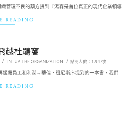
組織管理不良的藥方提到『湯森是首位真正的現代企業領導
E READING
飛越杜鵑窩
IN:
UP THE ORGANIZATION
點閱人數：1,947次
別再扼殺員工和利潤→華倫．班尼斯序提到的一本書，我們
E READING