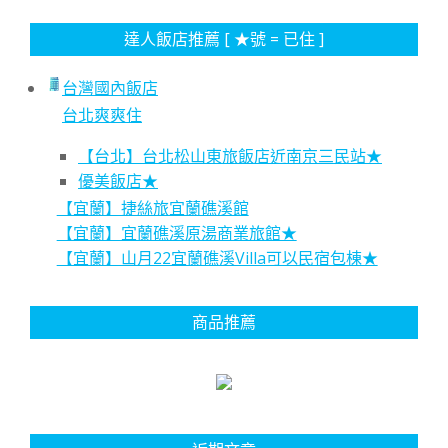
達人飯店推薦 [ ★號 = 已住 ]
台灣國內飯店
台北爽爽住
【台北】台北松山東旅飯店近南京三民站★
優美飯店★
【宜蘭】捷絲旅宜蘭礁溪館
【宜蘭】宜蘭礁溪原湯商業旅館★
【宜蘭】山月22宜蘭礁溪Villa可以民宿包棟★
商品推薦