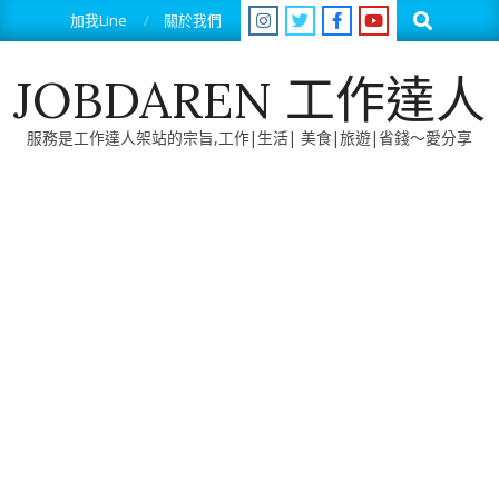
Skip
Search
加我Line
關於我們
to
content
JOBDAREN 工作達人
服務是工作達人架站的宗旨,工作|生活| 美食|旅遊|省錢～愛分享
Primary
Navigation
Menu