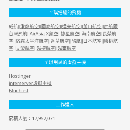
ㄚ琪搭過的飛機
威航||
港龍航空
||
國泰航空
||
達美航空
||
釜山航空
||
虎航跟
台灣虎航
||
AirAsia X航空
||
捷星航空
||
海南航空
||
長榮航
空
||
宿霧太平洋航空
||
香草航空
||
酷航
||
日本航空
||
樂桃航
空
||
立榮航空
||
越捷航空
||
越南航空
ㄚ琪用過的虛擬主機
Hostinger
interserver虛擬主機
Bluehost
工作達人
累積人氣：17,952,071