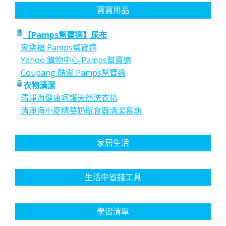
分
寶寶用品
頁
【Pamps幫寶適】尿布
家樂福 Pamps幫寶適
Yahoo 購物中心 Pamps幫寶適
Coupang 酷澎 Pamps幫寶適
衣物清潔
清淨海健康呵護天然洗衣精
清淨海小麥精華奶瓶食器清潔慕斯
家居生活
生活中省錢工具
學習清單