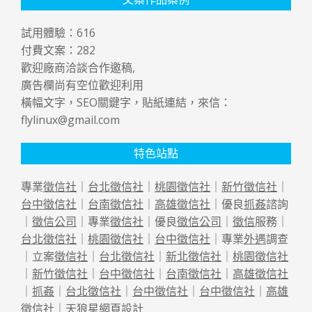
試用體驗：
616
付費文案：
282
歡迎廠商洽談合作邀稿,
廣告欄尚有空位歡迎利用
橫幅文字，SEO關鍵字，貼紙連結，來信：
flylinux@gmail.com
特色站點
專業
徵信社
｜
台北徵信社
｜
桃園徵信社
｜
新竹徵信社
｜
台中徵信社
｜
台南徵信社
｜
高雄徵信社
｜優良
抓姦
諮詢
｜
徵信公司
｜專業
徵信社
｜優良
徵信公司
｜
徵信
服務｜
台北徵信社
｜
桃園徵信社
｜
台中徵信社
｜專業
外遇
調查
｜立案
徵信社
｜
台北徵信社
｜
新北徵信社
｜
桃園徵信社
｜
新竹徵信社
｜
台中徵信社
｜
台南徵信社
｜
高雄徵信社
｜
抓姦
｜
台北徵信社
｜
台中徵信社
｜
台中徵信社
｜
高雄
徵信社
｜天狼星
網頁設計