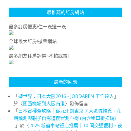
最推薦的訂房網站
最多訂房優惠/住十晚送一晚
全球最大訂房/機票網站
最多網友住房評價~不怕踩雷!
最新的回應
「
遊世界：日本大阪2016 - JOBDAREN 工作達人
」
於〈
關西機場到大阪南港
〉發佈留言
「
日本賞櫻全攻略｜從九州到東京 7 大區域推薦、花
期預測與親子自駕追櫻實測心得 (內含租車折扣碼)
-
」於〈
2025 新宿車站飯店推薦｜10 間交通便利、夜