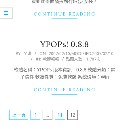
看到此畫面請按執行(R)要安裝。
CONTINUE READING
YPOPs! 0.8.8
2007-
BY:
ㄚ琪
ON:
2007/02/10
,MODIFIED:
2007/02/10
IN:
軟體報報
點閱人數：1,787次
02-
10
軟體名稱：YPOPs 版本資訊：0.8.8 軟體分類：電
子信件 軟體性質：免費軟體 系統環境：Win
CONTINUE READING
文
上一頁
1
...
11
12
章