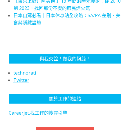
【東京上野】阿美橫丁 13 年間的時光漫步：從 2010
到 2023，找回那份不變的庶民煙火氣
日本自駕必看｜日本休息站全攻略：SA/PA 差別、美
食與隱藏設施
與我交誼！做我的粉絲！
technorati
Twitter
關於工作的連結
Careerjet,找工作的搜尋引擎