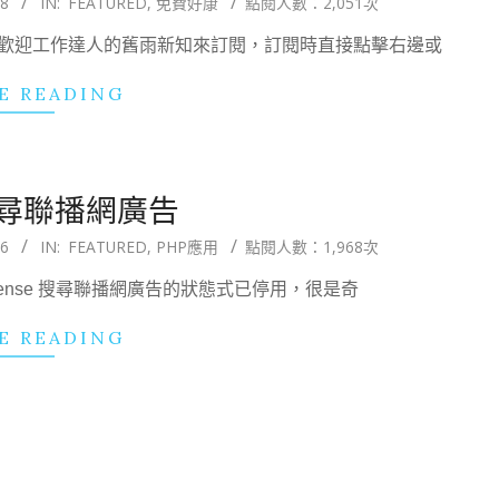
08
IN:
FEATURED
,
免費好康
點閱人數：2,051次
，歡迎工作達人的舊雨新知來訂閱，訂閱時直接點擊右邊或
E READING
 搜尋聯播網廣告
26
IN:
FEATURED
,
PHP應用
點閱人數：1,968次
AdSense 搜尋聯播網廣告的狀態式已停用，很是奇
E READING