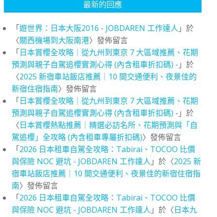
最新的回應
「
遊世界：日本大阪2016 - JOBDAREN 工作達人
」於
〈
關西機場到大阪南港
〉發佈留言
「
日本賞櫻全攻略｜從九州到東京 7 大區域推薦、花期
預測與親子自駕追櫻實測心得 (內含租車折扣碼) -
」於
〈
2025 新宿車站飯店推薦｜10 間交通便利、夜景佳的
新宿住宿指南
〉發佈留言
「
日本賞櫻全攻略｜從九州到東京 7 大區域推薦、花期
預測與親子自駕追櫻實測心得 (內含租車折扣碼) -
」於
〈
日本賞櫻熱點推薦｜精選必訪名所、花期預測與「自
駕追櫻」全攻略 (內含租車專屬折扣碼)
〉發佈留言
「
2026 日本租車自駕全攻略：Tabirai、TOCOO 比價
與保險 NOC 避坑 - JOBDAREN 工作達人
」於〈
2025 新
宿車站飯店推薦｜10 間交通便利、夜景佳的新宿住宿指
南
〉發佈留言
「
2026 日本租車自駕全攻略：Tabirai、TOCOO 比價
與保險 NOC 避坑 - JOBDAREN 工作達人
」於〈
日本九