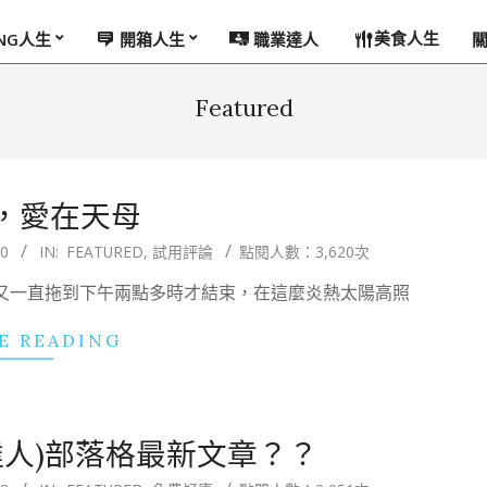
美食人生
ING人生
開箱人生
職業達人
Featured
，愛在天母
30
IN:
FEATURED
,
試用評論
點閱人數：3,620次
料的又一直拖到下午兩點多時才結束，在這麼炎熱太陽高照
E READING
達人)部落格最新文章？？