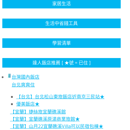
家居生活
生活中省錢工具
學習清單
達人飯店推薦 [ ★號 = 已住 ]
台灣國內飯店
台北爽爽住
【台北】台北松山東旅飯店近南京三民站★
優美飯店★
【宜蘭】捷絲旅宜蘭礁溪館
【宜蘭】宜蘭礁溪原湯商業旅館★
【宜蘭】山月22宜蘭礁溪Villa可以民宿包棟★