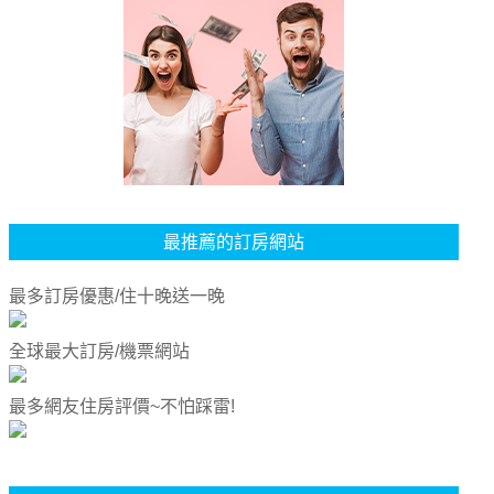
最推薦的訂房網站
最多訂房優惠/住十晚送一晚
全球最大訂房/機票網站
最多網友住房評價~不怕踩雷!