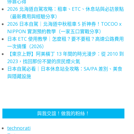
停靠心得
2026 北海道自駕攻略：租車、ETC、休息站與必訪景點
（最新費用與經驗分享）
2026 日本自駕｜北海道中秋租車 5 折神券！TOCOO x
NIPPON 實測預約教學（一家五口實戰分享）
日本 ETC 使用教學｜怎麼租？要不要租？高速公路費用
一次搞懂（2026）
【東京上野】阿美橫丁 13 年間的時光漫步：從 2010 到
2023，找回那份不變的庶民煙火氣
日本自駕必看｜日本休息站全攻略：SA/PA 差別、美食
與隱藏設施
與我交誼！做我的粉絲！
technorati