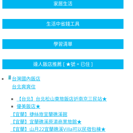
家居生活
生活中省錢工具
學習清單
達人飯店推薦 [ ★號 = 已住 ]
台灣國內飯店
台北爽爽住
【台北】台北松山東旅飯店近南京三民站★
優美飯店★
【宜蘭】捷絲旅宜蘭礁溪館
【宜蘭】宜蘭礁溪原湯商業旅館★
【宜蘭】山月22宜蘭礁溪Villa可以民宿包棟★