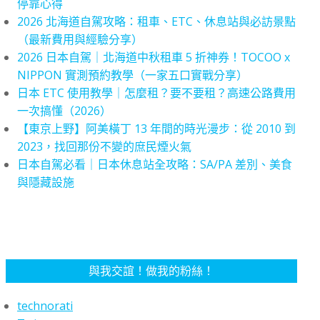
停靠心得
2026 北海道自駕攻略：租車、ETC、休息站與必訪景點
（最新費用與經驗分享）
2026 日本自駕｜北海道中秋租車 5 折神券！TOCOO x
NIPPON 實測預約教學（一家五口實戰分享）
日本 ETC 使用教學｜怎麼租？要不要租？高速公路費用
一次搞懂（2026）
【東京上野】阿美橫丁 13 年間的時光漫步：從 2010 到
2023，找回那份不變的庶民煙火氣
日本自駕必看｜日本休息站全攻略：SA/PA 差別、美食
與隱藏設施
與我交誼！做我的粉絲！
technorati