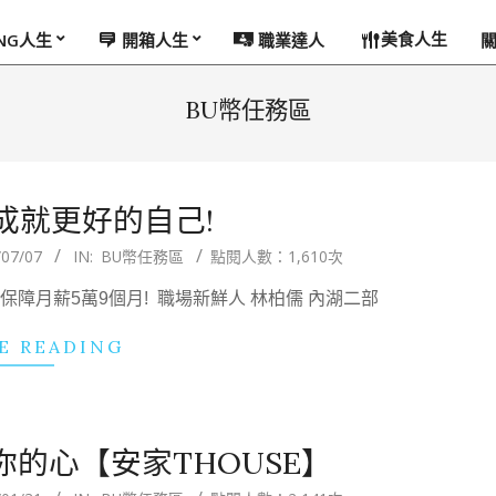
美食人生
ING人生
開箱人生
職業達人
BU幣任務區
成就更好的自己!
/07/07
IN:
BU幣任務區
點閱人數：1,610次
保障月薪5萬9個月! 職場新鮮人 林柏儒 內湖二部
E READING
的心【安家THOUSE】