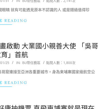
/01/31
IN:
BU幣任務區
點閱人數：2,141次
睜開眼睛 就有可能遇見原本不認識的人 或是錯過值得珍
E READING
計畫啟動 大業國小親善大使 「吳哥
教育」首航
/01/25
IN:
BU幣任務區
點閱人數：1,800次
寨吳哥窟連接至亞洲各重要城市。身為柬埔寨國家級航空公
E READING
好康抽機票 直飛柬埔寨就是現在