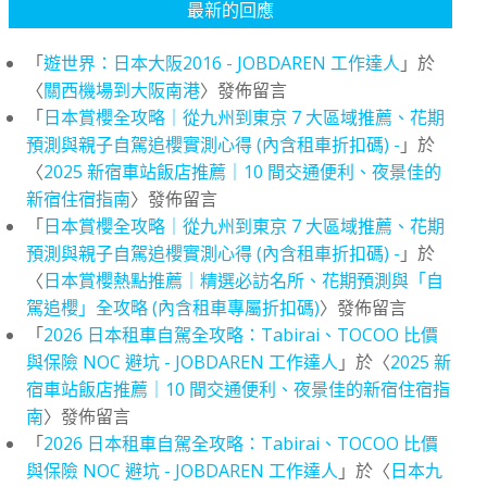
最新的回應
「
遊世界：日本大阪2016 - JOBDAREN 工作達人
」於
〈
關西機場到大阪南港
〉發佈留言
「
日本賞櫻全攻略｜從九州到東京 7 大區域推薦、花期
預測與親子自駕追櫻實測心得 (內含租車折扣碼) -
」於
〈
2025 新宿車站飯店推薦｜10 間交通便利、夜景佳的
新宿住宿指南
〉發佈留言
「
日本賞櫻全攻略｜從九州到東京 7 大區域推薦、花期
預測與親子自駕追櫻實測心得 (內含租車折扣碼) -
」於
〈
日本賞櫻熱點推薦｜精選必訪名所、花期預測與「自
駕追櫻」全攻略 (內含租車專屬折扣碼)
〉發佈留言
「
2026 日本租車自駕全攻略：Tabirai、TOCOO 比價
與保險 NOC 避坑 - JOBDAREN 工作達人
」於〈
2025 新
宿車站飯店推薦｜10 間交通便利、夜景佳的新宿住宿指
南
〉發佈留言
「
2026 日本租車自駕全攻略：Tabirai、TOCOO 比價
與保險 NOC 避坑 - JOBDAREN 工作達人
」於〈
日本九