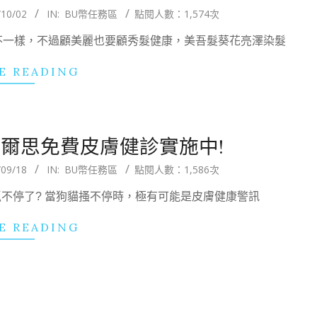
/10/02
IN:
BU幣任務區
點閱人數：1,574次
不一樣，不過顧美麗也要顧秀髮健康，美吾髮葵花亮澤染髮
E READING
爾思免費皮膚健診實施中!
/09/18
IN:
BU幣任務區
點閱人數：1,586次
始抓不停了? 當狗貓搔不停時，極有可能是皮膚健康警訊
E READING