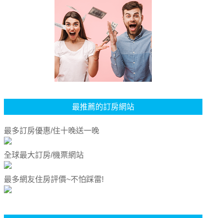
最推薦的訂房網站
最多訂房優惠/住十晚送一晚
全球最大訂房/機票網站
最多網友住房評價~不怕踩雷!