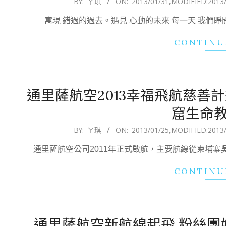
BY:
ㄚ琪
ON:
2013/01/31
,MODIFIED:
2013
01-
寓現 錯過的過去。遇見 心動的未來 每一天 我們
31
CONTINU
通里薩航空2013幸福飛航慈善
窟生命
2013-
BY:
ㄚ琪
ON:
2013/01/25
,MODIFIED:
2013
01-
通里薩航空公司2011年正式啟航，主要航線從柬埔
25
CONTINU
通里薩航空新航線起飛 粉絲團