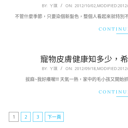
2012-
BY:
ㄚ琪
ON:
2012/10/02
,MODIFIED:
2012
10-
不管什麼季節，只要染個新髮色，整個人看起來就特別
02
CONTINU
寵物皮膚健康知多少，希
2012-
BY:
ㄚ琪
ON:
2012/09/18
,MODIFIED:
2012
09-
拔麻~我好癢喔!!! 天氣一熱，家中的毛小孩又開
18
CONTINU
文
1
2
3
下一頁
章