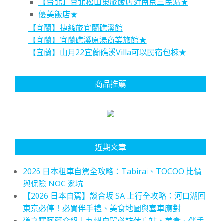
【台北】台北松山東旅飯店近南京三民站★
優美飯店★
【宜蘭】捷絲旅宜蘭礁溪館
【宜蘭】宜蘭礁溪原湯商業旅館★
【宜蘭】山月22宜蘭礁溪Villa可以民宿包棟★
商品推薦
近期文章
2026 日本租車自駕全攻略：Tabirai、TOCOO 比價
與保險 NOC 避坑
【2026 日本自駕】談合坂 SA 上行全攻略：河口湖回
東京必停！必買伴手禮、美食地圖與塞車應對
道之驛阿蘇介紹｜九州自駕必訪休息站，美食、伴手