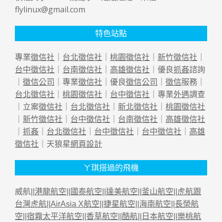
flylinux@gmail.com
特色站點
專業
徵信社
｜
台北徵信社
｜
桃園徵信社
｜
新竹徵信社
｜
台中徵信社
｜
台南徵信社
｜
高雄徵信社
｜優良
抓姦
諮詢
｜
徵信公司
｜專業
徵信社
｜優良
徵信公司
｜
徵信
服務｜
台北徵信社
｜
桃園徵信社
｜
台中徵信社
｜專業
外遇
調查
｜立案
徵信社
｜
台北徵信社
｜
新北徵信社
｜
桃園徵信社
｜
新竹徵信社
｜
台中徵信社
｜
台南徵信社
｜
高雄徵信社
｜
抓姦
｜
台北徵信社
｜
台中徵信社
｜
台中徵信社
｜
高雄
徵信社
｜天狼星
網頁設計
ㄚ琪搭過的飛機
威航||
港龍航空
||
國泰航空
||
達美航空
||
釜山航空
||
虎航跟
台灣虎航
||
AirAsia X航空
||
捷星航空
||
海南航空
||
長榮航
空
||
宿霧太平洋航空
||
香草航空
||
酷航
||
日本航空
||
樂桃航