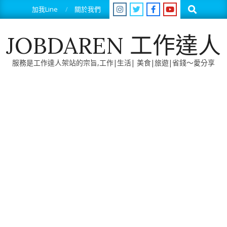
Skip
Search
加我Line
關於我們
to
content
JOBDAREN 工作達人
服務是工作達人架站的宗旨,工作|生活| 美食|旅遊|省錢～愛分享
Primary
Navigation
Menu