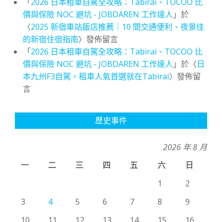
「
2026 日本租車自駕全攻略：Tabirai、TOCOO 比
價與保險 NOC 避坑 - JOBDAREN 工作達人
」於
〈
2025 新宿車站飯店推薦｜10 間交通便利、夜景佳
的新宿住宿指南
〉發佈留言
「
2026 日本租車自駕全攻略：Tabirai、TOCOO 比
價與保險 NOC 避坑 - JOBDAREN 工作達人
」於〈
日
本九州F3自駕，租車人氣首選就在Tabirai
〉發佈留
言
歷史事件
2026 年 8 月
一
二
三
四
五
六
日
1
2
3
4
5
6
7
8
9
10
11
12
13
14
15
16