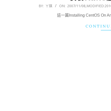
2007-
BY:
ㄚ琪
ON:
2007/11/08
,MODIFIED:
201
11-
這一篇Installing CentOS On 
08
CONTINU