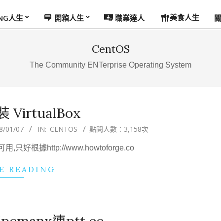
美食人生
ING人生
開箱人生
職業達人
CentOS
The Community ENTerprise Operating System
裝 VirtualBox
8/01/07
IN:
CENTOS
點閱人數：3,158次
根據http://www.howtoforge.co
E READING
cmanx連ptt.cc