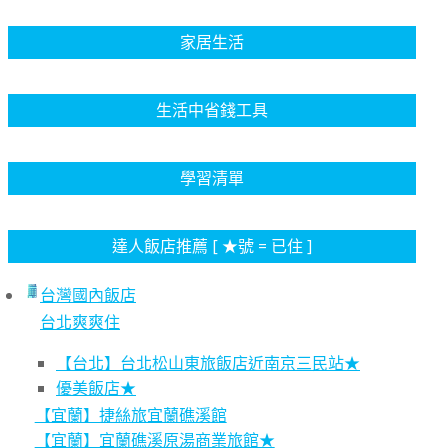
家居生活
生活中省錢工具
學習清單
達人飯店推薦 [ ★號 = 已住 ]
台灣國內飯店
台北爽爽住
【台北】台北松山東旅飯店近南京三民站★
優美飯店★
【宜蘭】捷絲旅宜蘭礁溪館
【宜蘭】宜蘭礁溪原湯商業旅館★