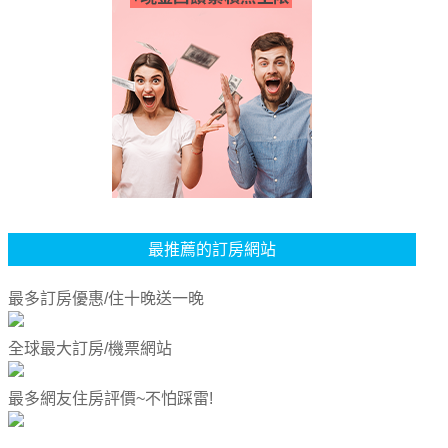
最推薦的訂房網站
最多訂房優惠/住十晚送一晚
全球最大訂房/機票網站
最多網友住房評價~不怕踩雷!