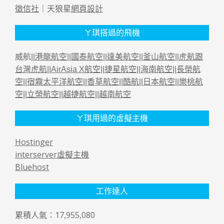
徵信社
｜天狼星
網頁設計
ㄚ琪搭過的飛機
威航||
港龍航空
||
國泰航空
||
達美航空
||
釜山航空
||
虎航跟
台灣虎航
||
AirAsia X航空
||
捷星航空
||
海南航空
||
長榮航
空
||
宿霧太平洋航空
||
香草航空
||
酷航
||
日本航空
||
樂桃航
空
||
立榮航空
||
越捷航空
||
越南航空
ㄚ琪用過的虛擬主機
Hostinger
interserver虛擬主機
Bluehost
工作達人
累積人氣：17,955,080