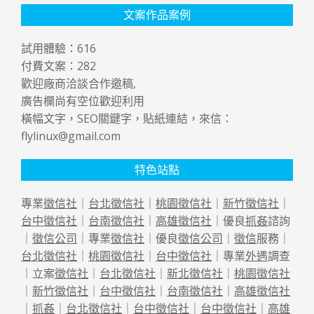
文案作品案例
試用體驗：
616
付費文案：
282
歡迎廠商洽談合作邀稿,
廣告欄尚有空位歡迎利用
橫幅文字，SEO關鍵字，貼紙連結，來信：
flylinux@gmail.com
特色站點
專業
徵信社
｜
台北徵信社
｜
桃園徵信社
｜
新竹徵信社
｜
台中徵信社
｜
台南徵信社
｜
高雄徵信社
｜優良
抓姦
諮詢
｜
徵信公司
｜專業
徵信社
｜優良
徵信公司
｜
徵信
服務｜
台北徵信社
｜
桃園徵信社
｜
台中徵信社
｜專業
外遇
調查
｜立案
徵信社
｜
台北徵信社
｜
新北徵信社
｜
桃園徵信社
｜
新竹徵信社
｜
台中徵信社
｜
台南徵信社
｜
高雄徵信社
｜
抓姦
｜
台北徵信社
｜
台中徵信社
｜
台中徵信社
｜
高雄