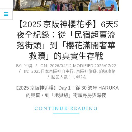
【2025 京阪神櫻花季】6天5
夜全紀錄：從「民宿超賣流
落街頭」到「櫻花滿開奢華
救贖」的真實生存戰
2026-
BY:
ㄚ琪
ON:
2026/04/12
,MODIFIED:
2026/07/22
IN:
2025日本京阪神自由行
,
京阪神旅遊
,
旅遊攻略
04-
點閱人數：1,462次
12
【2025 京阪神追櫻】Day 1：從 30 週年 HARUKA
的興奮，到「地獄級」街頭尋房與深夜
CONTINUE READING