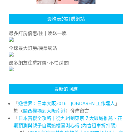
最推薦的訂房網站
最多訂房優惠/住十晚送一晚
全球最大訂房/機票網站
最多網友住房評價~不怕踩雷!
最新的回應
「
遊世界：日本大阪2016 - JOBDAREN 工作達人
」
於〈
關西機場到大阪南港
〉發佈留言
「
日本賞櫻全攻略｜從九州到東京 7 大區域推薦、花
期預測與親子自駕追櫻實測心得 (內含租車折扣碼)