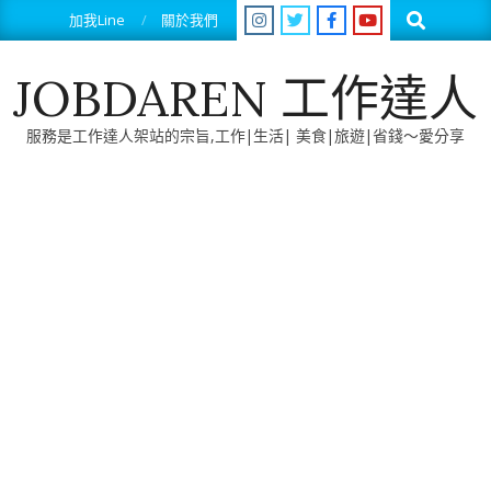
Skip
Search
加我Line
關於我們
to
content
JOBDAREN 工作達人
服務是工作達人架站的宗旨,工作|生活| 美食|旅遊|省錢～愛分享
Primary
Navigation
Menu