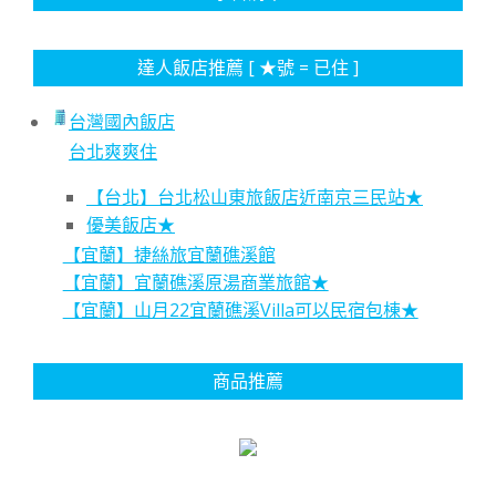
達人飯店推薦 [ ★號 = 已住 ]
台灣國內飯店
台北爽爽住
【台北】台北松山東旅飯店近南京三民站★
優美飯店★
【宜蘭】捷絲旅宜蘭礁溪館
【宜蘭】宜蘭礁溪原湯商業旅館★
【宜蘭】山月22宜蘭礁溪Villa可以民宿包棟★
商品推薦