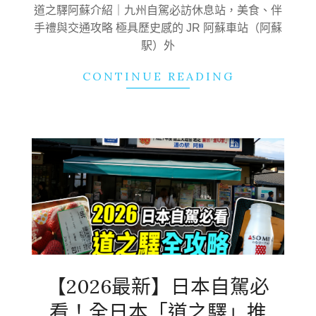
22
道之驛阿蘇介紹｜九州自駕必訪休息站，美食、伴
手禮與交通攻略 極具歷史感的 JR 阿蘇車站（阿蘇
駅）外
CONTINUE READING
【2026最新】日本自駕必
看！全日本「道之驛」推