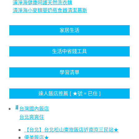
清淨海健康呵護天然洗衣精
清淨海小麥精華奶瓶食器清潔慕斯
家居生活
生活中省錢工具
學習清單
達人飯店推薦 [ ★號 = 已住 ]
台灣國內飯店
台北爽爽住
【台北】台北松山東旅飯店近南京三民站★
優美飯店★