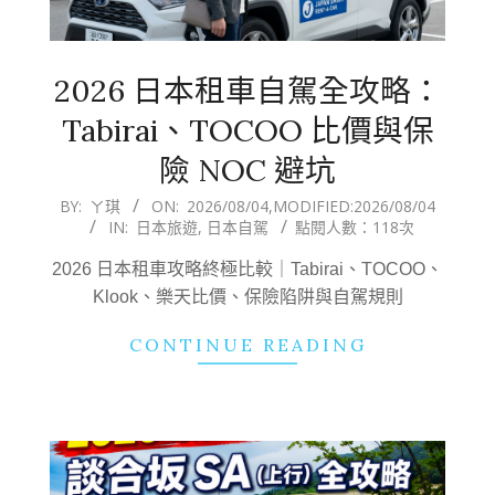
2026 日本租車自駕全攻略：
Tabirai、TOCOO 比價與保
險 NOC 避坑
2026-
BY:
ㄚ琪
ON:
2026/08/04
,MODIFIED:
2026/08/04
IN:
日本旅遊
,
日本自駕
點閱人數：118次
08-
04
2026 日本租車攻略終極比較｜Tabirai、TOCOO、
Klook、樂天比價、保險陷阱與自駕規則
CONTINUE READING