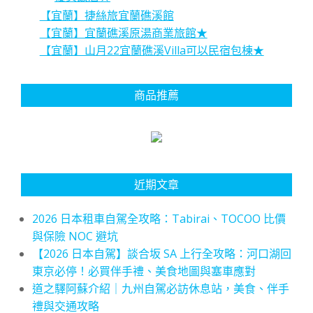
【宜蘭】捷絲旅宜蘭礁溪館
【宜蘭】宜蘭礁溪原湯商業旅館★
【宜蘭】山月22宜蘭礁溪Villa可以民宿包棟★
商品推薦
近期文章
2026 日本租車自駕全攻略：Tabirai、TOCOO 比價
與保險 NOC 避坑
【2026 日本自駕】談合坂 SA 上行全攻略：河口湖回
東京必停！必買伴手禮、美食地圖與塞車應對
道之驛阿蘇介紹｜九州自駕必訪休息站，美食、伴手
禮與交通攻略