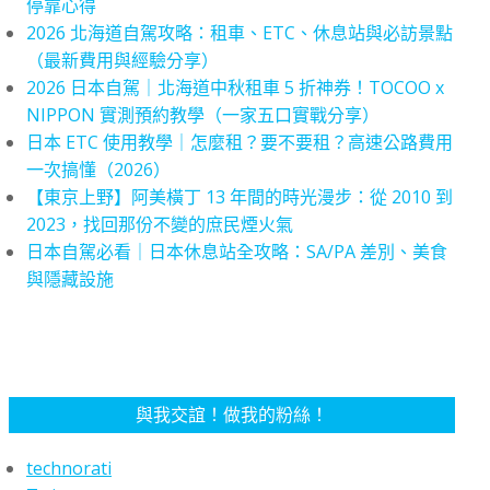
停靠心得
2026 北海道自駕攻略：租車、ETC、休息站與必訪景點
（最新費用與經驗分享）
2026 日本自駕｜北海道中秋租車 5 折神券！TOCOO x
NIPPON 實測預約教學（一家五口實戰分享）
日本 ETC 使用教學｜怎麼租？要不要租？高速公路費用
一次搞懂（2026）
【東京上野】阿美橫丁 13 年間的時光漫步：從 2010 到
2023，找回那份不變的庶民煙火氣
日本自駕必看｜日本休息站全攻略：SA/PA 差別、美食
與隱藏設施
與我交誼！做我的粉絲！
technorati