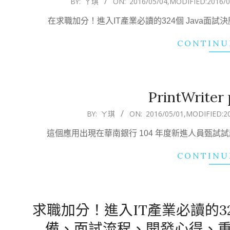
BY:
ㄚ琪
ON:
2016/05/04
,MODIFIED:
2016/0
05-
在求職加分！進入IT產業必讀的324個 Java
04
CONTINU
PrintWrite
2016-
BY:
ㄚ琪
ON:
2016/05/01
,MODIFIED:
2
05-
這個應用出現在華南銀行 104 年度新進人員甄試
01
CONTINU
求職加分！進入IT產業必讀的32
備、面試流程、開發心得、