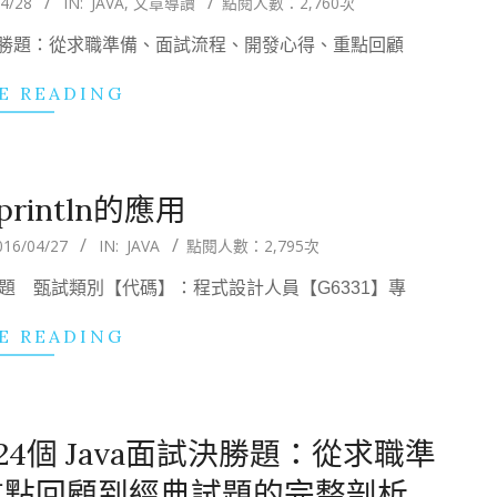
4/28
IN:
JAVA
,
文章導讀
點閱人數：2,760次
面試決勝題：從求職準備、面試流程、開發心得、重點回顧
E READING
r println的應用
016/04/27
IN:
JAVA
點閱人數：2,795次
試題 甄試類別【代碼】：程式設計人員【G6331】專
E READING
4個 Java面試決勝題：從求職準
重點回顧到經典試題的完整剖析