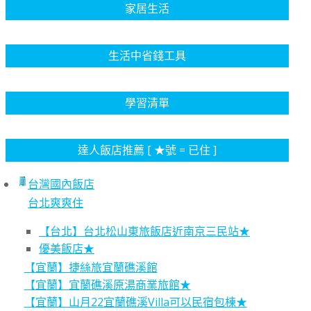
家居生活
生活中省錢工具
學習清單
達人飯店推薦 [ ★號 = 已住 ]
台灣國內飯店
台北爽爽住
【台北】台北松山東旅飯店近南京三民站★
優美飯店★
【宜蘭】捷絲旅宜蘭礁溪館
【宜蘭】宜蘭礁溪原湯商業旅館★
【宜蘭】山月22宜蘭礁溪Villa可以民宿包棟★