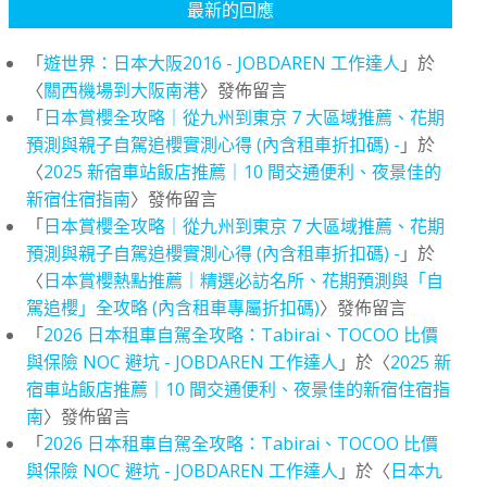
最新的回應
「
遊世界：日本大阪2016 - JOBDAREN 工作達人
」於
〈
關西機場到大阪南港
〉發佈留言
「
日本賞櫻全攻略｜從九州到東京 7 大區域推薦、花期
預測與親子自駕追櫻實測心得 (內含租車折扣碼) -
」於
〈
2025 新宿車站飯店推薦｜10 間交通便利、夜景佳的
新宿住宿指南
〉發佈留言
「
日本賞櫻全攻略｜從九州到東京 7 大區域推薦、花期
預測與親子自駕追櫻實測心得 (內含租車折扣碼) -
」於
〈
日本賞櫻熱點推薦｜精選必訪名所、花期預測與「自
駕追櫻」全攻略 (內含租車專屬折扣碼)
〉發佈留言
「
2026 日本租車自駕全攻略：Tabirai、TOCOO 比價
與保險 NOC 避坑 - JOBDAREN 工作達人
」於〈
2025 新
宿車站飯店推薦｜10 間交通便利、夜景佳的新宿住宿指
南
〉發佈留言
「
2026 日本租車自駕全攻略：Tabirai、TOCOO 比價
與保險 NOC 避坑 - JOBDAREN 工作達人
」於〈
日本九