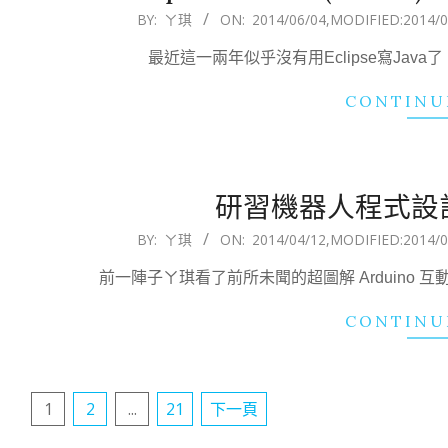
2014-
BY:
ㄚ琪
ON:
2014/06/04
,MODIFIED:
2014/0
06-
最近這一兩年似乎沒有用Eclipse寫Java了
04
CONTINU
研習機器人程式設計
2014-
BY:
ㄚ琪
ON:
2014/04/12
,MODIFIED:
2014/0
04-
前一陣子ㄚ琪看了前所未聞的超圖解 Arduino
12
CONTINU
文
1
2
...
21
下一頁
章