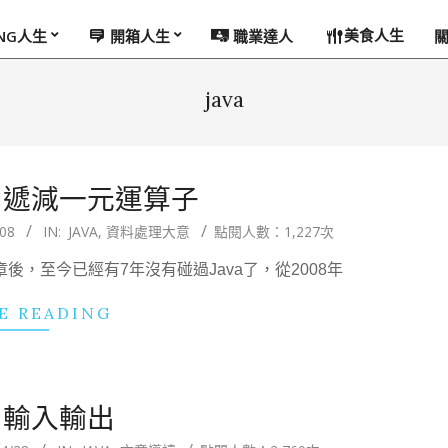
美食人生
ING人生
開箱人生
職業達人
java
增和遞減一元運算子
08
IN:
JAVA
,
資料處理大意
點閱人數：1,227次
章後，至今已經有7年沒有碰過Java了，從2008年
E READING
a】輸入輸出