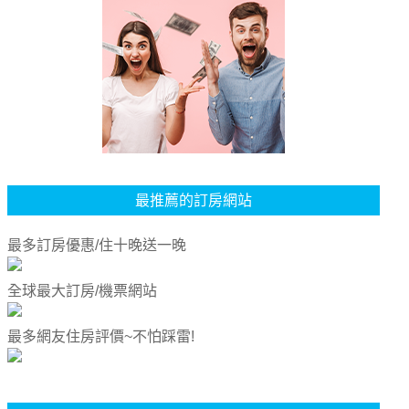
最推薦的訂房網站
最多訂房優惠/住十晚送一晚
全球最大訂房/機票網站
最多網友住房評價~不怕踩雷!