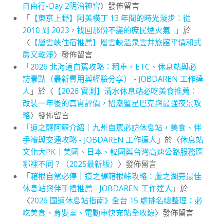
自由行-Day 2明治神宮
〉發佈留言
「
【東京上野】阿美橫丁 13 年間的時光漫步：從
2010 到 2023，找回那份不變的庶民煙火氣 -
」於
〈
【層雲峽住宿推薦】層雲峽溫泉雲井旅館平價和式
房又乾淨
〉發佈留言
「
2026 北海道自駕攻略：租車、ETC、休息站與必
訪景點（最新費用與經驗分享） - JOBDAREN 工作達
人
」於〈
【2026 實測】清水休息站必吃美食推薦：
改裝一年後的真實評價，招潮蟹星巴克與最強夜景攻
略
〉發佈留言
「
道之驛阿蘇介紹｜九州自駕必訪休息站，美食、伴
手禮與交通攻略 - JOBDAREN 工作達人
」於〈
休息站
文化大PK｜美國、日本、韓國與台灣高速公路服務區
哪裡不同？（2025最新版）
〉發佈留言
「
箱根自駕必停｜道之驛箱根峠攻略：蘆之湖旁最佳
休息站與伴手禮推薦 - JOBDAREN 工作達人
」於
〈
2026 國道休息站指南》全台 15 處排名總整理：必
吃美食、育嬰室、電動車快充站全收錄
〉發佈留言