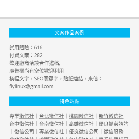
文案作品案例
試用體驗：
616
付費文案：
282
歡迎廠商洽談合作邀稿,
廣告欄尚有空位歡迎利用
橫幅文字，SEO關鍵字，貼紙連結，來信：
flylinux@gmail.com
特色站點
專業
徵信社
｜
台北徵信社
｜
桃園徵信社
｜
新竹徵信社
｜
台中徵信社
｜
台南徵信社
｜
高雄徵信社
｜優良
抓姦
諮詢
｜
徵信公司
｜專業
徵信社
｜優良
徵信公司
｜
徵信
服務｜