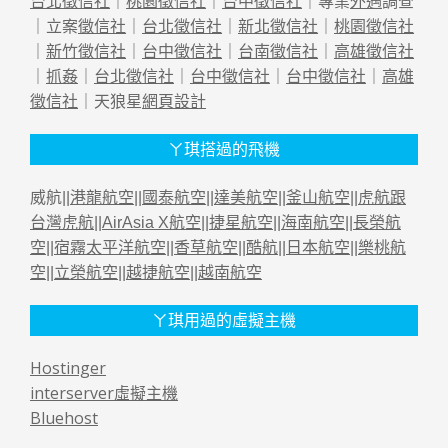
台北徵信社
｜
桃園徵信社
｜
台中徵信社
｜專業
外遇
調查
｜立案
徵信社
｜
台北徵信社
｜
新北徵信社
｜
桃園徵信社
｜
新竹徵信社
｜
台中徵信社
｜
台南徵信社
｜
高雄徵信社
｜
抓姦
｜
台北徵信社
｜
台中徵信社
｜
台中徵信社
｜
高雄
徵信社
｜天狼星
網頁設計
ㄚ琪搭過的飛機
威航||
港龍航空
||
國泰航空
||
達美航空
||
釜山航空
||
虎航跟
台灣虎航
||
AirAsia X航空
||
捷星航空
||
海南航空
||
長榮航
空
||
宿霧太平洋航空
||
香草航空
||
酷航
||
日本航空
||
樂桃航
空
||
立榮航空
||
越捷航空
||
越南航空
ㄚ琪用過的虛擬主機
Hostinger
interserver虛擬主機
Bluehost