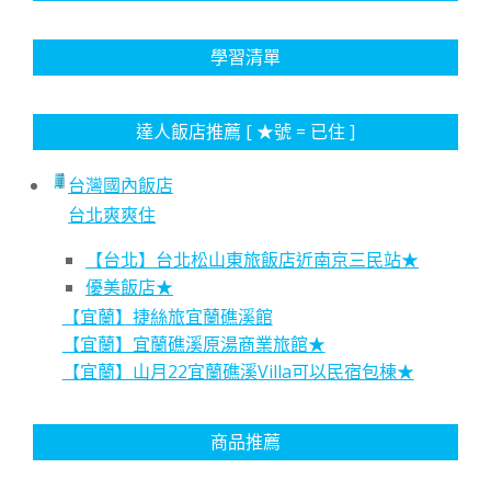
學習清單
達人飯店推薦 [ ★號 = 已住 ]
台灣國內飯店
台北爽爽住
【台北】台北松山東旅飯店近南京三民站★
優美飯店★
【宜蘭】捷絲旅宜蘭礁溪館
【宜蘭】宜蘭礁溪原湯商業旅館★
【宜蘭】山月22宜蘭礁溪Villa可以民宿包棟★
商品推薦