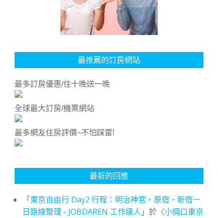
最推薦的訂房網站
最多訂房優惠/住十晚送一晚
全球最大訂房/機票網站
最多網友住房評價~不怕踩雷!
最新的回應
「
東京自由行 Day2 行程：明治神宮・原宿・新宿一
日路線整理 - JOBDAREN 工作達人
」於〈
小倆口東京