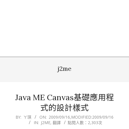
j2me
Java ME Canvas基礎應用程
式的設計樣式
2009-
BY:
ㄚ琪
ON:
2009/09/16
,MODIFIED:
2009/09/16
IN:
J2ME
,
翻譯
點閱人數：2,303次
09-