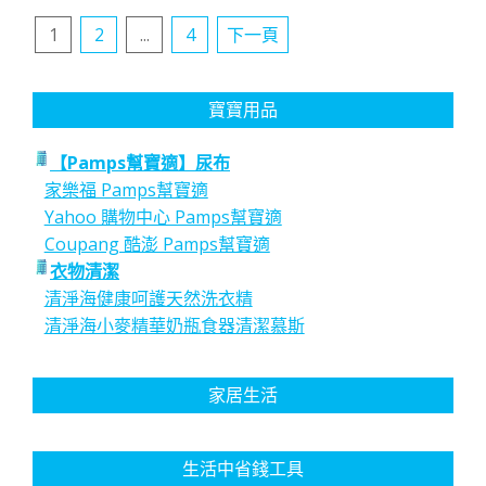
文
1
2
...
4
下一頁
章
分
寶寶用品
頁
【Pamps幫寶適】尿布
家樂福 Pamps幫寶適
Yahoo 購物中心 Pamps幫寶適
Coupang 酷澎 Pamps幫寶適
衣物清潔
清淨海健康呵護天然洗衣精
清淨海小麥精華奶瓶食器清潔慕斯
家居生活
生活中省錢工具