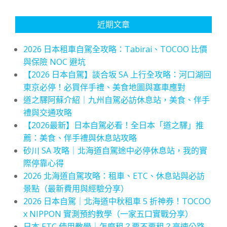
近期文章
2026 日本租車自駕全攻略：Tabirai、TOCOO 比價
與保險 NOC 避坑
【2026 日本自駕】談合坂 SA 上行全攻略：河口湖回
東京必停！必買伴手禮、美食地圖與塞車應對
道之驛阿蘇介紹｜九州自駕必訪休息站，美食、伴手
禮與交通攻略
【2026最新】日本自駕必看！全日本「道之驛」推
薦：美食、伴手禮與休息站攻略
砂川 SA 攻略｜北海道自駕途中必停休息站，我的實
際停靠心得
2026 北海道自駕攻略：租車、ETC、休息站與必訪
景點（最新費用與經驗分享）
2026 日本自駕｜北海道中秋租車 5 折神券！TOCOO
x NIPPON 實測預約教學（一家五口實戰分享）
日本 ETC 使用教學｜怎麼租？要不要租？高速公路