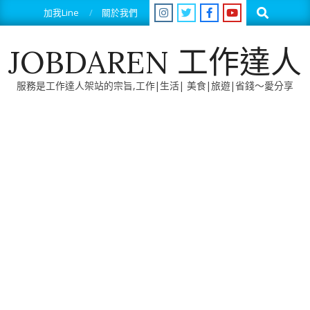
Skip
Search
加我Line
關於我們
to
content
JOBDAREN 工作達人
服務是工作達人架站的宗旨,工作|生活| 美食|旅遊|省錢～愛分享
Primary
Navigation
Menu