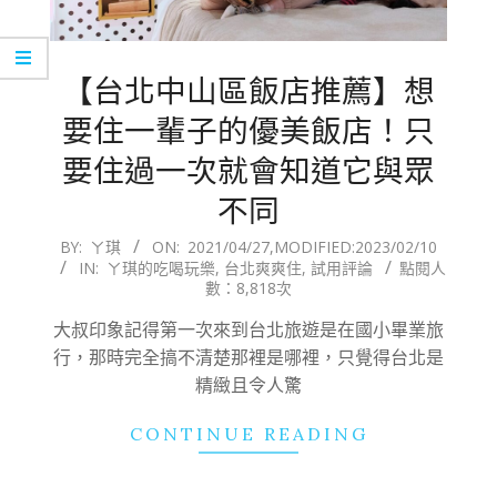
【台北中山區飯店推薦】想
要住一輩子的優美飯店！只
要住過一次就會知道它與眾
不同
2021-
BY:
ㄚ琪
ON:
2021/04/27
,MODIFIED:
2023/02/10
IN:
ㄚ琪的吃喝玩樂
,
台北爽爽住
,
試用評論
點閱人
04-
數：8,818次
27
大叔印象記得第一次來到台北旅遊是在國小畢業旅
行，那時完全搞不清楚那裡是哪裡，只覺得台北是
精緻且令人驚
CONTINUE READING