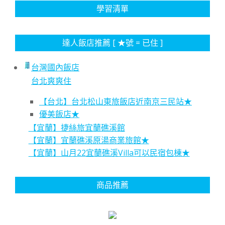
學習清單
達人飯店推薦 [ ★號 = 已住 ]
台灣國內飯店
台北爽爽住
【台北】台北松山東旅飯店近南京三民站★
優美飯店★
【宜蘭】捷絲旅宜蘭礁溪館
【宜蘭】宜蘭礁溪原湯商業旅館★
【宜蘭】山月22宜蘭礁溪Villa可以民宿包棟★
商品推薦