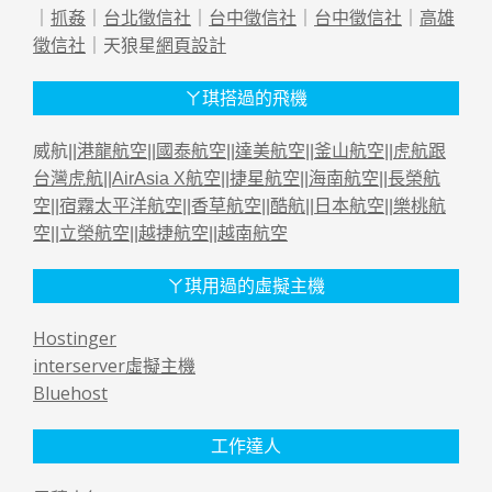
｜
抓姦
｜
台北徵信社
｜
台中徵信社
｜
台中徵信社
｜
高雄
徵信社
｜天狼星
網頁設計
ㄚ琪搭過的飛機
威航||
港龍航空
||
國泰航空
||
達美航空
||
釜山航空
||
虎航跟
台灣虎航
||
AirAsia X航空
||
捷星航空
||
海南航空
||
長榮航
空
||
宿霧太平洋航空
||
香草航空
||
酷航
||
日本航空
||
樂桃航
空
||
立榮航空
||
越捷航空
||
越南航空
ㄚ琪用過的虛擬主機
Hostinger
interserver虛擬主機
Bluehost
工作達人