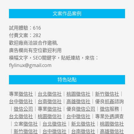
文案作品案例
試用體驗：
616
付費文案：
282
歡迎廠商洽談合作邀稿,
廣告欄尚有空位歡迎利用
橫幅文字，SEO關鍵字，貼紙連結，來信：
flylinux@gmail.com
特色站點
專業
徵信社
｜
台北徵信社
｜
桃園徵信社
｜
新竹徵信社
｜
台中徵信社
｜
台南徵信社
｜
高雄徵信社
｜優良
抓姦
諮詢
｜
徵信公司
｜專業
徵信社
｜優良
徵信公司
｜
徵信
服務｜
台北徵信社
｜
桃園徵信社
｜
台中徵信社
｜專業
外遇
調查
｜立案
徵信社
｜
台北徵信社
｜
新北徵信社
｜
桃園徵信社
｜
新竹徵信社
｜
台中徵信社
｜
台南徵信社
｜
高雄徵信社