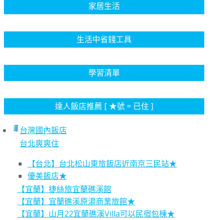
家居生活
生活中省錢工具
學習清單
達人飯店推薦 [ ★號 = 已住 ]
台灣國內飯店
台北爽爽住
【台北】台北松山東旅飯店近南京三民站★
優美飯店★
【宜蘭】捷絲旅宜蘭礁溪館
【宜蘭】宜蘭礁溪原湯商業旅館★
【宜蘭】山月22宜蘭礁溪Villa可以民宿包棟★