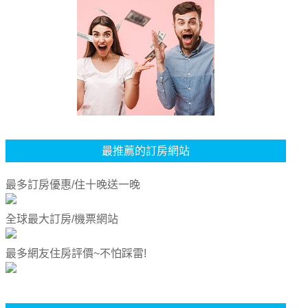
最推薦的訂房網站
最多訂房優惠/住十晚送一晚
全球最大訂房/機票網站
最多網友住房評價~不怕踩雷!