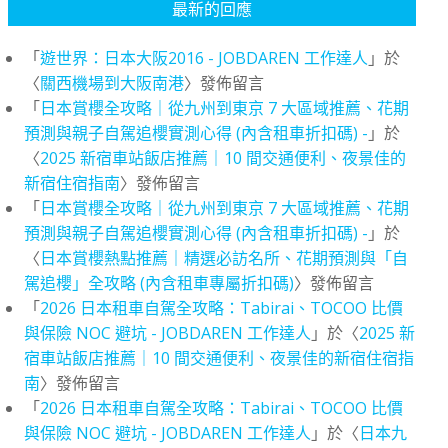
最新的回應
「
遊世界：日本大阪2016 - JOBDAREN 工作達人
」於
〈
關西機場到大阪南港
〉發佈留言
「
日本賞櫻全攻略｜從九州到東京 7 大區域推薦、花期
預測與親子自駕追櫻實測心得 (內含租車折扣碼) -
」於
〈
2025 新宿車站飯店推薦｜10 間交通便利、夜景佳的
新宿住宿指南
〉發佈留言
「
日本賞櫻全攻略｜從九州到東京 7 大區域推薦、花期
預測與親子自駕追櫻實測心得 (內含租車折扣碼) -
」於
〈
日本賞櫻熱點推薦｜精選必訪名所、花期預測與「自
駕追櫻」全攻略 (內含租車專屬折扣碼)
〉發佈留言
「
2026 日本租車自駕全攻略：Tabirai、TOCOO 比價
與保險 NOC 避坑 - JOBDAREN 工作達人
」於〈
2025 新
宿車站飯店推薦｜10 間交通便利、夜景佳的新宿住宿指
南
〉發佈留言
「
2026 日本租車自駕全攻略：Tabirai、TOCOO 比價
與保險 NOC 避坑 - JOBDAREN 工作達人
」於〈
日本九