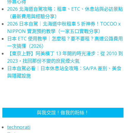
停靠心得
2026 北海道自駕攻略：租車、ETC、休息站與必訪景點
（最新費用與經驗分享）
2026 日本自駕｜北海道中秋租車 5 折神券！TOCOO x
NIPPON 實測預約教學（一家五口實戰分享）
日本 ETC 使用教學｜怎麼租？要不要租？高速公路費用
一次搞懂（2026）
【東京上野】阿美橫丁 13 年間的時光漫步：從 2010 到
2023，找回那份不變的庶民煙火氣
日本自駕必看｜日本休息站全攻略：SA/PA 差別、美食
與隱藏設施
與我交誼！做我的粉絲！
technorati