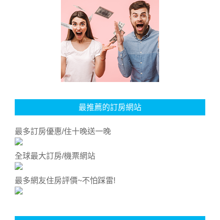
最推薦的訂房網站
最多訂房優惠/住十晚送一晚
全球最大訂房/機票網站
最多網友住房評價~不怕踩雷!