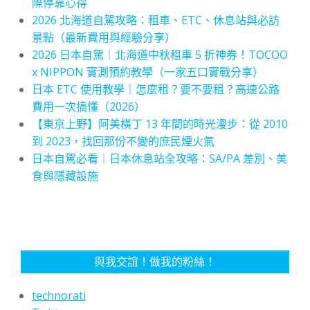
際停靠心得
2026 北海道自駕攻略：租車、ETC、休息站與必訪
景點（最新費用與經驗分享）
2026 日本自駕｜北海道中秋租車 5 折神券！TOCOO
x NIPPON 實測預約教學（一家五口實戰分享）
日本 ETC 使用教學｜怎麼租？要不要租？高速公路
費用一次搞懂（2026）
【東京上野】阿美橫丁 13 年間的時光漫步：從 2010
到 2023，找回那份不變的庶民煙火氣
日本自駕必看｜日本休息站全攻略：SA/PA 差別、美
食與隱藏設施
與我交誼！做我的粉絲！
technorati