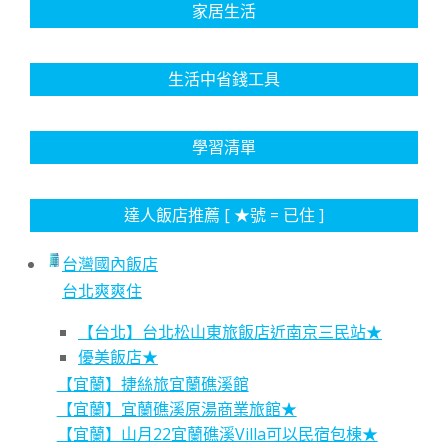
家居生活
生活中省錢工具
學習清單
達人飯店推薦 [ ★號 = 已住 ]
台灣國內飯店
台北爽爽住
【台北】台北松山東旅飯店近南京三民站★
優美飯店★
【宜蘭】捷絲旅宜蘭礁溪館
【宜蘭】宜蘭礁溪原湯商業旅館★
【宜蘭】山月22宜蘭礁溪Villa可以民宿包棟★