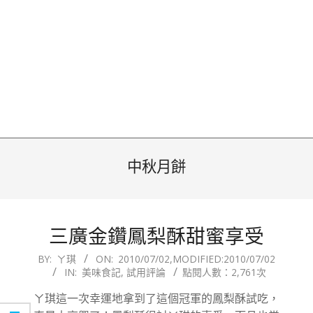
中秋月餅
三廣金鑽鳳梨酥甜蜜享受
2010-
BY:
ㄚ琪
ON:
2010/07/02
,MODIFIED:
2010/07/02
IN:
美味食記
,
試用評論
點閱人數：2,761次
07-
02
ㄚ琪這一次幸運地拿到了這個冠軍的鳳梨酥試吃，