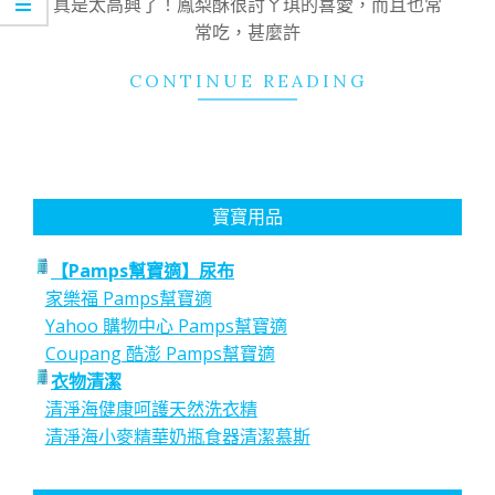
真是太高興了！鳳梨酥很討ㄚ琪的喜愛，而且也常
常吃，甚麼許
CONTINUE READING
寶寶用品
【Pamps幫寶適】尿布
家樂福 Pamps幫寶適
Yahoo 購物中心 Pamps幫寶適
Coupang 酷澎 Pamps幫寶適
衣物清潔
清淨海健康呵護天然洗衣精
清淨海小麥精華奶瓶食器清潔慕斯