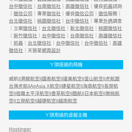
台中徵信社
｜
台南徵信社
｜
高雄徵信社
｜優良
抓姦
諮詢
｜
徵信公司
｜專業
徵信社
｜優良
徵信公司
｜
徵信
服務｜
台北徵信社
｜
桃園徵信社
｜
台中徵信社
｜專業
外遇
調查
｜立案
徵信社
｜
台北徵信社
｜
新北徵信社
｜
桃園徵信社
｜
新竹徵信社
｜
台中徵信社
｜
台南徵信社
｜
高雄徵信社
｜
抓姦
｜
台北徵信社
｜
台中徵信社
｜
台中徵信社
｜
高雄
徵信社
｜天狼星
網頁設計
ㄚ琪搭過的飛機
威航||
港龍航空
||
國泰航空
||
達美航空
||
釜山航空
||
虎航跟
台灣虎航
||
AirAsia X航空
||
捷星航空
||
海南航空
||
長榮航
空
||
宿霧太平洋航空
||
香草航空
||
酷航
||
日本航空
||
樂桃航
空
||
立榮航空
||
越捷航空
||
越南航空
ㄚ琪用過的虛擬主機
Hostinger