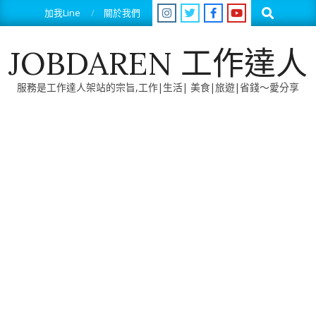
Skip
Search
加我Line
關於我們
to
content
JOBDAREN 工作達人
服務是工作達人架站的宗旨,工作|生活| 美食|旅遊|省錢～愛分享
Primary
Navigation
Menu