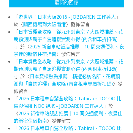
最新的回應
「
遊世界：日本大阪2016 - JOBDAREN 工作達人
」
於〈
關西機場到大阪南港
〉發佈留言
「
日本賞櫻全攻略｜從九州到東京 7 大區域推薦、花
期預測與親子自駕追櫻實測心得 (內含租車折扣碼)
-
」於〈
2025 新宿車站飯店推薦｜10 間交通便利、夜
景佳的新宿住宿指南
〉發佈留言
「
日本賞櫻全攻略｜從九州到東京 7 大區域推薦、花
期預測與親子自駕追櫻實測心得 (內含租車折扣碼)
-
」於〈
日本賞櫻熱點推薦｜精選必訪名所、花期預
測與「自駕追櫻」全攻略 (內含租車專屬折扣碼)
〉發
佈留言
「
2026 日本租車自駕全攻略：Tabirai、TOCOO 比
價與保險 NOC 避坑 - JOBDAREN 工作達人
」於
〈
2025 新宿車站飯店推薦｜10 間交通便利、夜景佳
的新宿住宿指南
〉發佈留言
「
2026 日本租車自駕全攻略：Tabirai、TOCOO 比