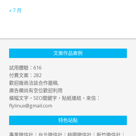
« 7 月
文案作品案例
試用體驗：
616
付費文案：
282
歡迎廠商洽談合作邀稿,
廣告欄尚有空位歡迎利用
橫幅文字，SEO關鍵字，貼紙連結，來信：
flylinux@gmail.com
特色站點
專業
徵信社
｜
台北徵信社
｜
桃園徵信社
｜
新竹徵信社
｜