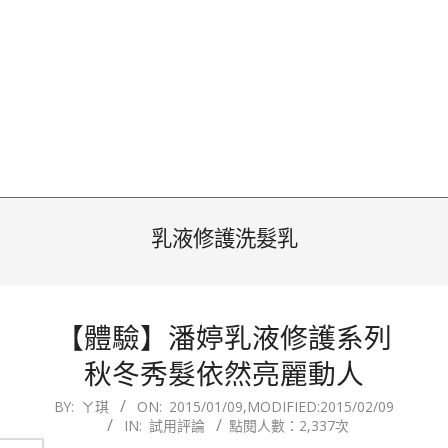
乳液修護洗髮乳
【體驗】潘婷乳液修護系列
秋冬秀髮依然亮麗動人
2015-
BY:
ㄚ琪
ON:
2015/01/09
,MODIFIED:
2015/02/09
IN:
試用評論
點閱人數：2,337次
01-