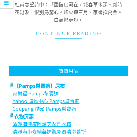
09
杜甫春望詩中：「國破山河在，城春草木深。感時
花濺淚，恨別鳥驚心。烽火連三月，家書抵萬金。
白頭搔更短，
CONTINUE READING
寶寶用品
【Pamps幫寶適】尿布
家樂福 Pamps幫寶適
Yahoo 購物中心 Pamps幫寶適
Coupang 酷澎 Pamps幫寶適
衣物清潔
清淨海健康呵護天然洗衣精
清淨海小麥精華奶瓶食器清潔慕斯