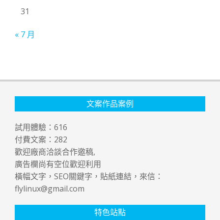
31
« 7 月
文案作品案例
試用體驗：
616
付費文案：
282
歡迎廠商洽談合作邀稿,
廣告欄尚有空位歡迎利用
橫幅文字，SEO關鍵字，貼紙連結，來信：
flylinux@gmail.com
特色站點