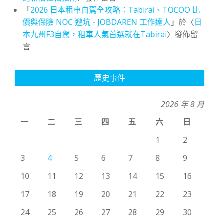
「
2026 日本租車自駕全攻略：Tabirai、TOCOO 比
價與保險 NOC 避坑 - JOBDAREN 工作達人
」於〈
日
本九州F3自駕，租車人氣首選就在Tabirai
〉發佈留
言
歷史事件
2026 年 8 月
一
二
三
四
五
六
日
1
2
3
4
5
6
7
8
9
10
11
12
13
14
15
16
17
18
19
20
21
22
23
24
25
26
27
28
29
30