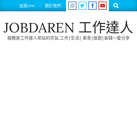
Skip
Search
加我Line
關於我們
to
content
JOBDAREN 工作達人
服務是工作達人架站的宗旨,工作|生活| 美食|旅遊|省錢～愛分享
Primary
Navigation
Menu