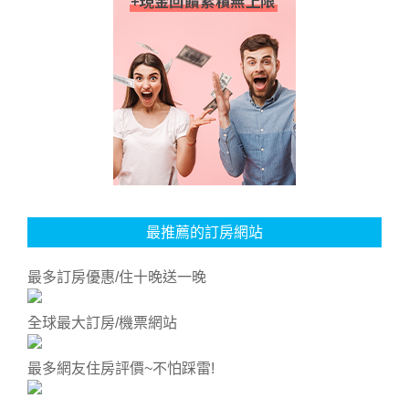
最推薦的訂房網站
最多訂房優惠/住十晚送一晚
全球最大訂房/機票網站
最多網友住房評價~不怕踩雷!