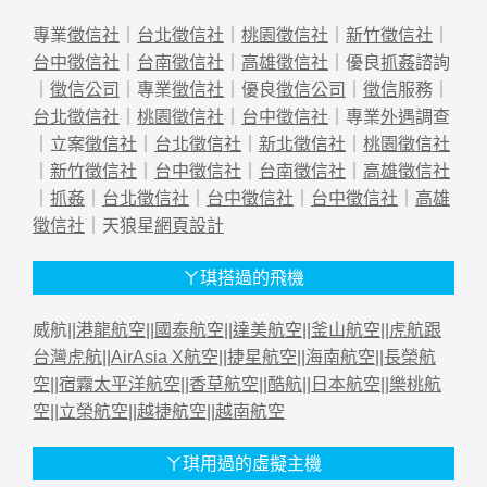
專業
徵信社
｜
台北徵信社
｜
桃園徵信社
｜
新竹徵信社
｜
台中徵信社
｜
台南徵信社
｜
高雄徵信社
｜優良
抓姦
諮詢
｜
徵信公司
｜專業
徵信社
｜優良
徵信公司
｜
徵信
服務｜
台北徵信社
｜
桃園徵信社
｜
台中徵信社
｜專業
外遇
調查
｜立案
徵信社
｜
台北徵信社
｜
新北徵信社
｜
桃園徵信社
｜
新竹徵信社
｜
台中徵信社
｜
台南徵信社
｜
高雄徵信社
｜
抓姦
｜
台北徵信社
｜
台中徵信社
｜
台中徵信社
｜
高雄
徵信社
｜天狼星
網頁設計
ㄚ琪搭過的飛機
威航||
港龍航空
||
國泰航空
||
達美航空
||
釜山航空
||
虎航跟
台灣虎航
||
AirAsia X航空
||
捷星航空
||
海南航空
||
長榮航
空
||
宿霧太平洋航空
||
香草航空
||
酷航
||
日本航空
||
樂桃航
空
||
立榮航空
||
越捷航空
||
越南航空
ㄚ琪用過的虛擬主機