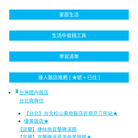
家居生活
生活中省錢工具
學習清單
達人飯店推薦 [ ★號 = 已住 ]
台灣國內飯店
台北爽爽住
【台北】台北松山東旅飯店近南京三民站★
優美飯店★
【宜蘭】捷絲旅宜蘭礁溪館
【宜蘭】宜蘭礁溪原湯商業旅館★