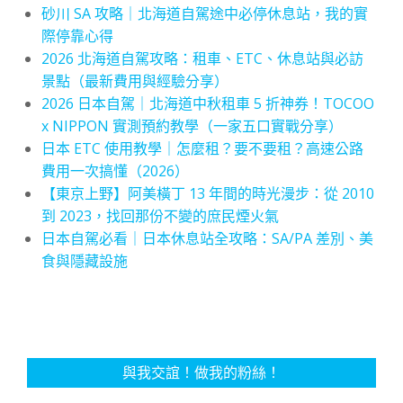
砂川 SA 攻略｜北海道自駕途中必停休息站，我的實
際停靠心得
2026 北海道自駕攻略：租車、ETC、休息站與必訪
景點（最新費用與經驗分享）
2026 日本自駕｜北海道中秋租車 5 折神券！TOCOO
x NIPPON 實測預約教學（一家五口實戰分享）
日本 ETC 使用教學｜怎麼租？要不要租？高速公路
費用一次搞懂（2026）
【東京上野】阿美橫丁 13 年間的時光漫步：從 2010
到 2023，找回那份不變的庶民煙火氣
日本自駕必看｜日本休息站全攻略：SA/PA 差別、美
食與隱藏設施
與我交誼！做我的粉絲！