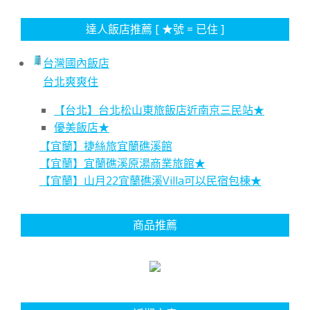
達人飯店推薦 [ ★號 = 已住 ]
台灣國內飯店
台北爽爽住
【台北】台北松山東旅飯店近南京三民站★
優美飯店★
【宜蘭】捷絲旅宜蘭礁溪館
【宜蘭】宜蘭礁溪原湯商業旅館★
【宜蘭】山月22宜蘭礁溪Villa可以民宿包棟★
商品推薦