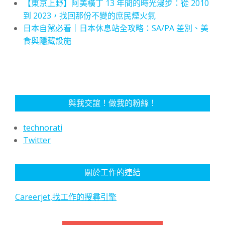
【東京上野】阿美橫丁 13 年間的時光漫步：從 2010
到 2023，找回那份不變的庶民煙火氣
日本自駕必看｜日本休息站全攻略：SA/PA 差別、美
食與隱藏設施
與我交誼！做我的粉絲！
technorati
Twitter
關於工作的連結
Careerjet,找工作的搜尋引擎