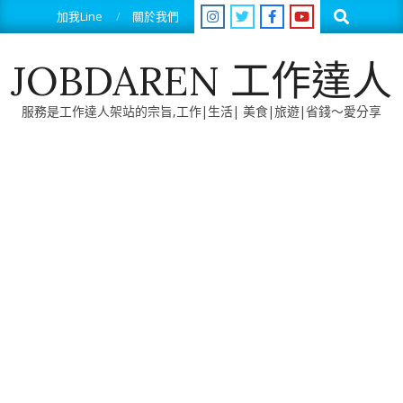
Skip
Search
加我Line
關於我們
to
content
JOBDAREN 工作達人
服務是工作達人架站的宗旨,工作|生活| 美食|旅遊|省錢～愛分享
Primary
Navigation
Menu