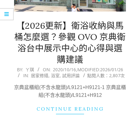
【2026更新】衛浴收納與馬
桶怎麼選？參觀 OVO 京典衛
浴台中展示中心的心得與選
購建議
2020-
BY:
ㄚ琪
ON:
2020/10/16
,MODIFIED:
2026/01/26
IN:
居家修繕
,
浴室
,
試用評論
點閱人數：2,807次
10-
16
京典盆櫃組(不含水龍頭)/L9121+H9121-1 京典盆櫃
組(不含水龍頭)/L9121+H912
CONTINUE READING