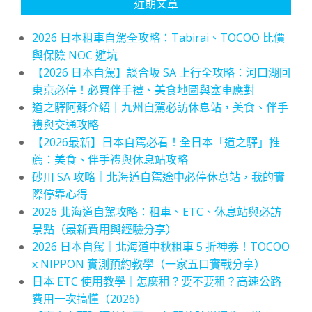
近期文章
2026 日本租車自駕全攻略：Tabirai、TOCOO 比價
與保險 NOC 避坑
【2026 日本自駕】談合坂 SA 上行全攻略：河口湖回
東京必停！必買伴手禮、美食地圖與塞車應對
道之驛阿蘇介紹｜九州自駕必訪休息站，美食、伴手
禮與交通攻略
【2026最新】日本自駕必看！全日本「道之驛」推
薦：美食、伴手禮與休息站攻略
砂川 SA 攻略｜北海道自駕途中必停休息站，我的實
際停靠心得
2026 北海道自駕攻略：租車、ETC、休息站與必訪
景點（最新費用與經驗分享）
2026 日本自駕｜北海道中秋租車 5 折神券！TOCOO
x NIPPON 實測預約教學（一家五口實戰分享）
日本 ETC 使用教學｜怎麼租？要不要租？高速公路
費用一次搞懂（2026）