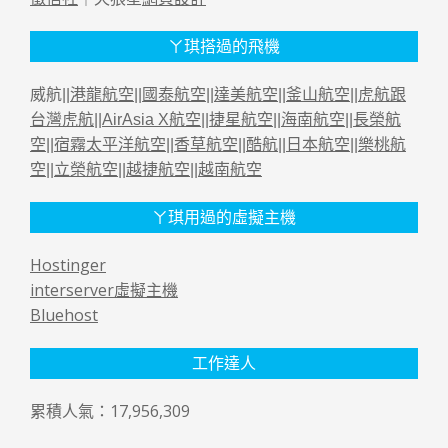
ㄚ琪搭過的飛機
威航||
港龍航空
||
國泰航空
||
達美航空
||
釜山航空
||
虎航跟
台灣虎航
||
AirAsia X航空
||
捷星航空
||
海南航空
||
長榮航
空
||
宿霧太平洋航空
||
香草航空
||
酷航
||
日本航空
||
樂桃航
空
||
立榮航空
||
越捷航空
||
越南航空
ㄚ琪用過的虛擬主機
Hostinger
interserver虛擬主機
Bluehost
工作達人
累積人氣：17,956,309