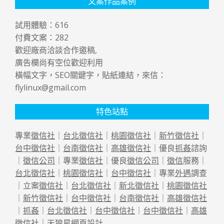
文案作品案例
試用體驗：
616
付費文案：
282
歡迎廠商洽談合作邀稿,
廣告欄尚有空位歡迎利用
橫幅文字，SEO關鍵字，貼紙連結，來信：
flylinux@gmail.com
特色站點
專業
徵信社
｜
台北徵信社
｜
桃園徵信社
｜
新竹徵信社
｜
台中徵信社
｜
台南徵信社
｜
高雄徵信社
｜優良
抓姦
諮詢
｜
徵信公司
｜專業
徵信社
｜優良
徵信公司
｜
徵信
服務｜
台北徵信社
｜
桃園徵信社
｜
台中徵信社
｜專業
外遇
調查
｜立案
徵信社
｜
台北徵信社
｜
新北徵信社
｜
桃園徵信社
｜
新竹徵信社
｜
台中徵信社
｜
台南徵信社
｜
高雄徵信社
｜
抓姦
｜
台北徵信社
｜
台中徵信社
｜
台中徵信社
｜
高雄
徵信社
｜天狼星
網頁設計