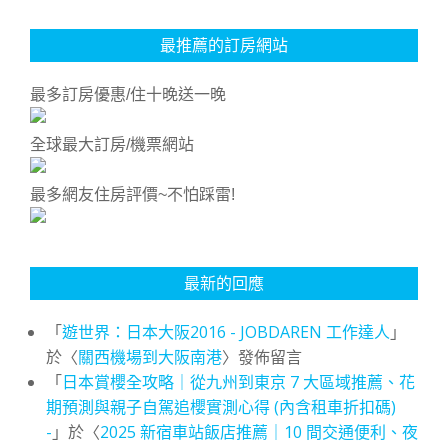
最推薦的訂房網站
最多訂房優惠/住十晚送一晚
全球最大訂房/機票網站
最多網友住房評價~不怕踩雷!
最新的回應
「
遊世界：日本大阪2016 - JOBDAREN 工作達人
」
於〈
關西機場到大阪南港
〉發佈留言
「
日本賞櫻全攻略｜從九州到東京 7 大區域推薦、花
期預測與親子自駕追櫻實測心得 (內含租車折扣碼)
-
」於〈
2025 新宿車站飯店推薦｜10 間交通便利、夜