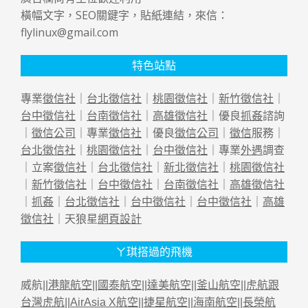
橫幅文字，SEO關鍵字，貼紙連結，來信：
flylinux@gmail.com
特色站點
專業
徵信社
｜
台北徵信社
｜
桃園徵信社
｜
新竹徵信社
｜
台中徵信社
｜
台南徵信社
｜
高雄徵信社
｜優良
抓姦
諮詢
｜
徵信公司
｜專業
徵信社
｜優良
徵信公司
｜
徵信
服務｜
台北徵信社
｜
桃園徵信社
｜
台中徵信社
｜專業
外遇
調查
｜立案
徵信社
｜
台北徵信社
｜
新北徵信社
｜
桃園徵信社
｜
新竹徵信社
｜
台中徵信社
｜
台南徵信社
｜
高雄徵信社
｜
抓姦
｜
台北徵信社
｜
台中徵信社
｜
台中徵信社
｜
高雄
徵信社
｜天狼星
網頁設計
ㄚ琪搭過的飛機
威航||
港龍航空
||
國泰航空
||
達美航空
||
釜山航空
||
虎航跟
台灣虎航
||
AirAsia X航空
||
捷星航空
||
海南航空
||
長榮航