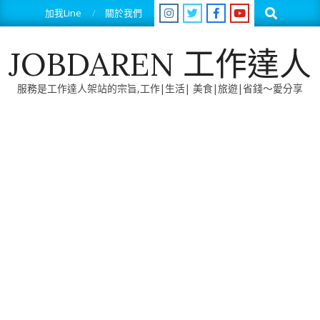
Skip
Search
加我Line
關於我們
to
content
JOBDAREN 工作達人
服務是工作達人架站的宗旨,工作|生活| 美食|旅遊|省錢～愛分享
Primary
Navigation
Menu