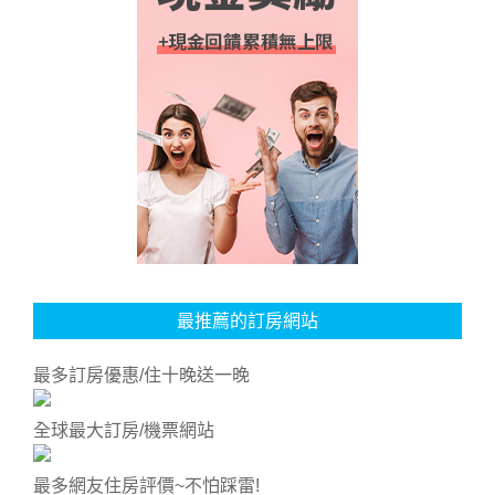
最推薦的訂房網站
最多訂房優惠/住十晚送一晚
全球最大訂房/機票網站
最多網友住房評價~不怕踩雷!