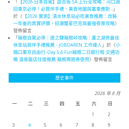
「
【2026 日本自駕】談合坂 SA 上行全攻略：河口湖
回東京必停！必買伴手禮、美食地圖與塞車應對 -
」
於〈
【2026 實測】清水休息站必吃美食推薦：改裝
一年後的真實評價，招潮蟹星巴克與最強夜景攻略
〉
發佈留言
「
箱根自駕必停｜道之驛箱根峠攻略：蘆之湖旁最佳
休息站與伴手禮推薦 - JOBDAREN 工作達人
」於〈
小
倆口東京自由行-Day 5,6 Fun箱根二日遊行程 交通功
略 溫泉飯店住宿推薦 箱根周遊券使用
〉發佈留言
歷史事件
2026 年 8 月
一
二
三
四
五
六
日
1
2
3
4
5
6
7
8
9