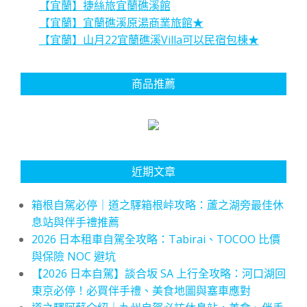
【宜蘭】捷絲旅宜蘭礁溪館
【宜蘭】宜蘭礁溪原湯商業旅館★
【宜蘭】山月22宜蘭礁溪Villa可以民宿包棟★
商品推薦
近期文章
箱根自駕必停｜道之驛箱根峠攻略：蘆之湖旁最佳休
息站與伴手禮推薦
2026 日本租車自駕全攻略：Tabirai、TOCOO 比價
與保險 NOC 避坑
【2026 日本自駕】談合坂 SA 上行全攻略：河口湖回
東京必停！必買伴手禮、美食地圖與塞車應對