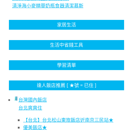
清淨海小麥精華奶瓶食器清潔慕斯
家居生活
生活中省錢工具
學習清單
達人飯店推薦 [ ★號 = 已住 ]
台灣國內飯店
台北爽爽住
【台北】台北松山東旅飯店近南京三民站★
優美飯店★