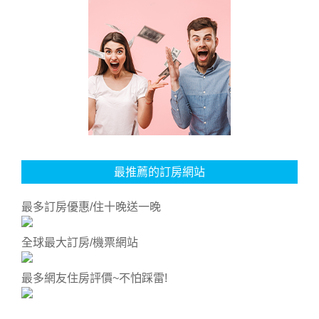
最推薦的訂房網站
最多訂房優惠/住十晚送一晚
全球最大訂房/機票網站
最多網友住房評價~不怕踩雷!