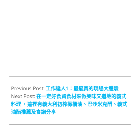
2022-
04-
Previous Post:
工作達人1：最逼真的現場大體驗
02
Next Post:
在一定好食買食材來做美味又道地的義式
料理 ，這裡有義大利初榨橄欖油、巴沙米克醋、義式
油醋推薦及食譜分享