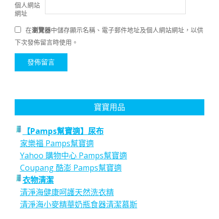
個人網站
網址
在
瀏覽器
中儲存顯示名稱、電子郵件地址及個人網站網址，以供
下次發佈留言時使用。
寶寶用品
【Pamps幫寶適】尿布
家樂福 Pamps幫寶適
Yahoo 購物中心 Pamps幫寶適
Coupang 酷澎 Pamps幫寶適
衣物清潔
清淨海健康呵護天然洗衣精
清淨海小麥精華奶瓶食器清潔慕斯