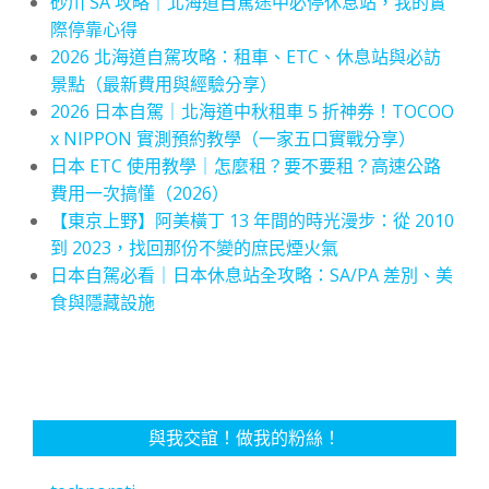
砂川 SA 攻略｜北海道自駕途中必停休息站，我的實
際停靠心得
2026 北海道自駕攻略：租車、ETC、休息站與必訪
景點（最新費用與經驗分享）
2026 日本自駕｜北海道中秋租車 5 折神券！TOCOO
x NIPPON 實測預約教學（一家五口實戰分享）
日本 ETC 使用教學｜怎麼租？要不要租？高速公路
費用一次搞懂（2026）
【東京上野】阿美橫丁 13 年間的時光漫步：從 2010
到 2023，找回那份不變的庶民煙火氣
日本自駕必看｜日本休息站全攻略：SA/PA 差別、美
食與隱藏設施
與我交誼！做我的粉絲！