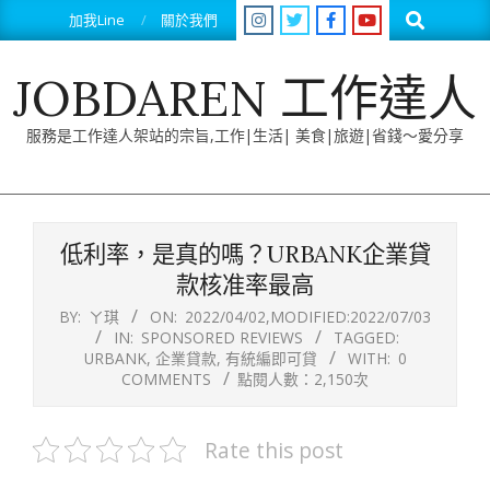
Skip
Search
加我Line
關於我們
to
content
JOBDAREN 工作達人
服務是工作達人架站的宗旨,工作|生活| 美食|旅遊|省錢～愛分享
Primary
Navigation
低利率，是真的嗎？URBANK企業貸
Menu
款核准率最高
BY:
ㄚ琪
ON:
2022/04/02
,MODIFIED:
2022/07/03
IN:
SPONSORED REVIEWS
TAGGED:
URBANK
,
企業貸款
,
有統編即可貸
WITH:
0
COMMENTS
點閱人數：2,150次
Rate this post