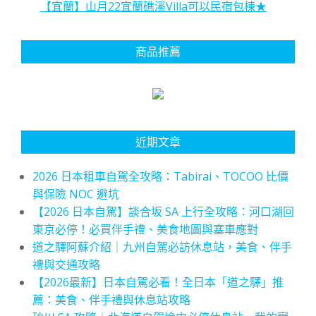
【宜蘭】山月22宜蘭礁溪Villa可以民宿包棟★
商品推薦
近期文章
2026 日本租車自駕全攻略：Tabirai、TOCOO 比價
與保險 NOC 避坑
【2026 日本自駕】談合坂 SA 上行全攻略：河口湖回
東京必停！必買伴手禮、美食地圖與塞車應對
道之驛阿蘇介紹｜九州自駕必訪休息站，美食、伴手
禮與交通攻略
【2026最新】日本自駕必看！全日本「道之驛」推
薦：美食、伴手禮與休息站攻略