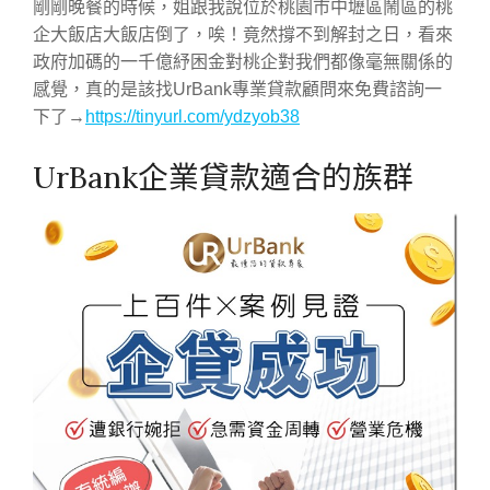
剛剛晚餐的時候，姐跟我說位於桃園市中壢區鬧區的桃
企大飯店大飯店倒了，唉！竟然撐不到解封之日，看來
政府加碼的一千億紓困金對桃企對我們都像毫無關係的
感覺，真的是該找UrBank專業貸款顧問來免費諮詢一
下了→
https://tinyurl.com/ydzyob38
UrBank企業貸款適合的族群