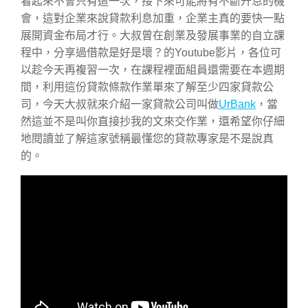
看起來不會只有這一次，接下來可能將有不斷升息的機
會，這對企業來說貸款利息加重，企業主真的要快一點
展開資金布局才行。大叔曾在創業及發展事業的自立課
程中，分享過借款是好是壞？的Youtube影片，各位可
以趁今天再複習一次，在課程裡面組員還需要在本週期
間，利用這份貸款條款作業單來了解至少四家貸款公
司，今天大叔就來介紹一家貸款公司叫做
UrBank
，當
然這並不是叫你直接抄我的文來交作業，還希望你仔細
地閱讀並了解這家號稱最懂您的貸款專家是不是說真
的。