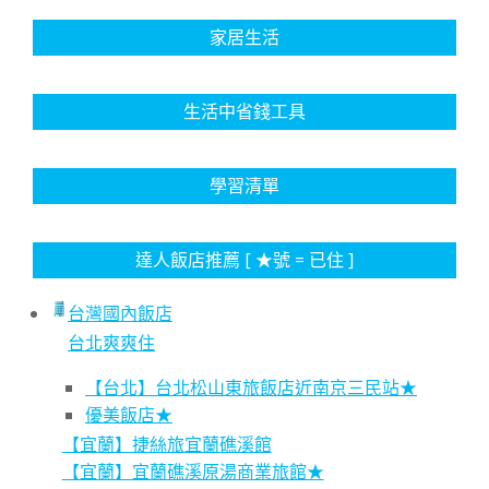
家居生活
生活中省錢工具
學習清單
達人飯店推薦 [ ★號 = 已住 ]
台灣國內飯店
台北爽爽住
【台北】台北松山東旅飯店近南京三民站★
優美飯店★
【宜蘭】捷絲旅宜蘭礁溪館
【宜蘭】宜蘭礁溪原湯商業旅館★