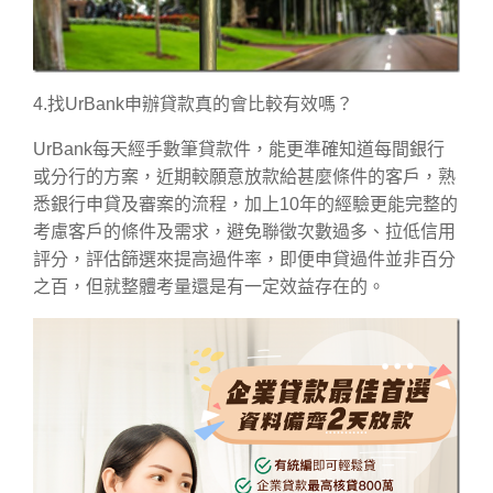
4.找UrBank申辦貸款真的會比較有效嗎？
UrBank每天經手數筆貸款件，能更準確知道每間銀行
或分行的方案，近期較願意放款給甚麼條件的客戶，熟
悉銀行申貸及審案的流程，加上10年的經驗更能完整的
考慮客戶的條件及需求，避免聯徵次數過多、拉低信用
評分，評估篩選來提高過件率，即便申貸過件並非百分
之百，但就整體考量還是有一定效益存在的。