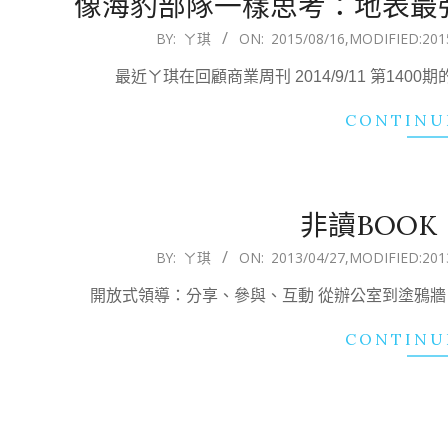
像海豹部隊一樣思考：地表最
2015-
BY:
ㄚ琪
ON:
2015/08/16
,MODIFIED:
201
08-
最近ㄚ琪在回顧商業周刊 2014/9/11 第1
16
CONTINU
非讀BOO
2013-
BY:
ㄚ琪
ON:
2013/04/27
,MODIFIED:
201
04-
開放式領導：分享、參與、互動 從辦公室到塗鴉牆，
27
CONTINU