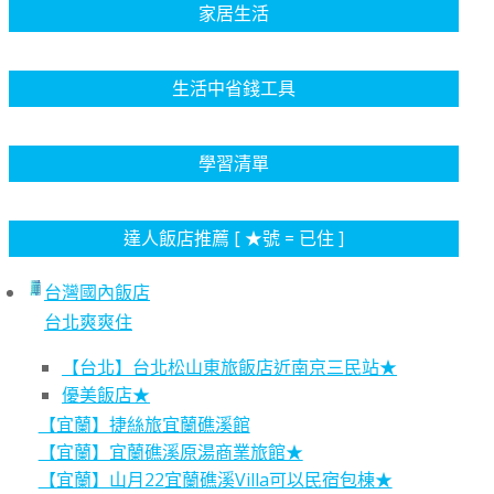
家居生活
生活中省錢工具
學習清單
達人飯店推薦 [ ★號 = 已住 ]
台灣國內飯店
台北爽爽住
【台北】台北松山東旅飯店近南京三民站★
優美飯店★
【宜蘭】捷絲旅宜蘭礁溪館
【宜蘭】宜蘭礁溪原湯商業旅館★
【宜蘭】山月22宜蘭礁溪Villa可以民宿包棟★