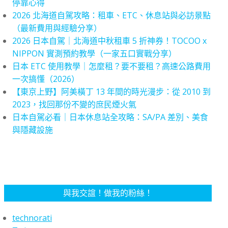
停靠心得
2026 北海道自駕攻略：租車、ETC、休息站與必訪景點
（最新費用與經驗分享）
2026 日本自駕｜北海道中秋租車 5 折神券！TOCOO x
NIPPON 實測預約教學（一家五口實戰分享）
日本 ETC 使用教學｜怎麼租？要不要租？高速公路費用
一次搞懂（2026）
【東京上野】阿美橫丁 13 年間的時光漫步：從 2010 到
2023，找回那份不變的庶民煙火氣
日本自駕必看｜日本休息站全攻略：SA/PA 差別、美食
與隱藏設施
與我交誼！做我的粉絲！
technorati