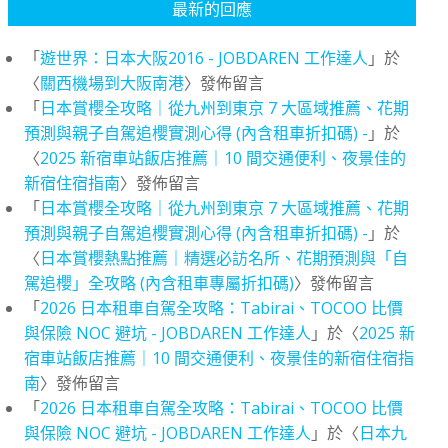
最新的回應
「
遊世界：日本大阪2016 - JOBDAREN 工作達人
」於
〈
關西機場到大阪南港
〉發佈留言
「
日本賞櫻全攻略｜從九州到東京 7 大區域推薦、花期
預測與親子自駕追櫻實測心得 (內含租車折扣碼) -
」於
〈
2025 新宿車站飯店推薦｜10 間交通便利、夜景佳的
新宿住宿指南
〉發佈留言
「
日本賞櫻全攻略｜從九州到東京 7 大區域推薦、花期
預測與親子自駕追櫻實測心得 (內含租車折扣碼) -
」於
〈
日本賞櫻熱點推薦｜精選必訪名所、花期預測與「自
駕追櫻」全攻略 (內含租車專屬折扣碼)
〉發佈留言
「
2026 日本租車自駕全攻略：Tabirai、TOCOO 比價
與保險 NOC 避坑 - JOBDAREN 工作達人
」於〈
2025 新
宿車站飯店推薦｜10 間交通便利、夜景佳的新宿住宿指
南
〉發佈留言
「
2026 日本租車自駕全攻略：Tabirai、TOCOO 比價
與保險 NOC 避坑 - JOBDAREN 工作達人
」於〈
日本九