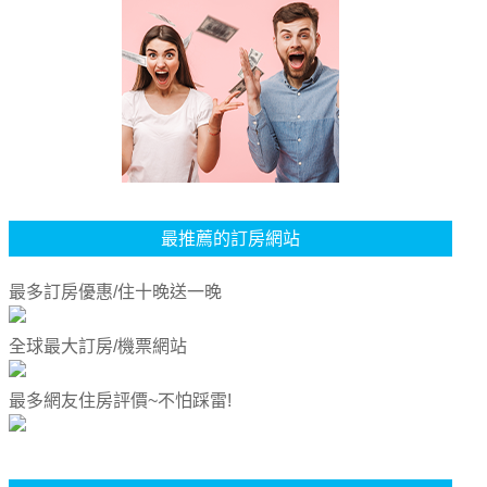
最推薦的訂房網站
最多訂房優惠/住十晚送一晚
全球最大訂房/機票網站
最多網友住房評價~不怕踩雷!