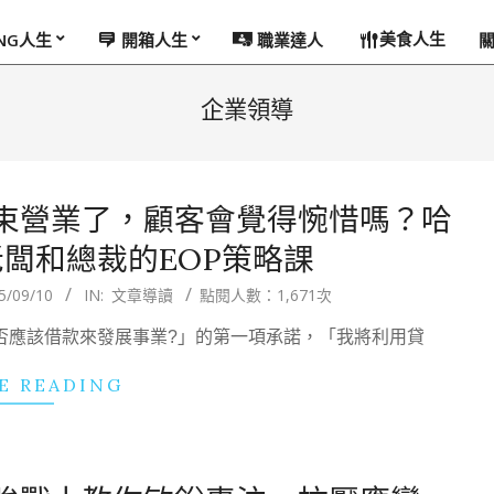
美食人生
ING人生
開箱人生
職業達人
企業領導
束營業了，顧客會覺得惋惜嗎？哈
闆和總裁的EOP策略課
5/09/10
IN:
文章導讀
點閱人數：1,671次
是否應該借款來發展事業?」的第一項承諾，「我將利用貸
E READING