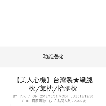
功能抱枕
【美人心機】台灣製★纖腿
枕/靠枕/抬腿枕
2012-
BY:
ㄚ琪
ON:
2012/10/01
,MODIFIED:
2013/12/30
IN:
奇摩購物中心
點閱人數：2,002次
10-