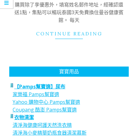
01
購買除了享優惠外，填寫姓名郵件地址，經確認還
送1點，集點可以暢玩泰國3天免費換住曼谷健康賓
館。 每天
CONTINUE READING
寶寶用品
【Pamps幫寶適】尿布
家樂福 Pamps幫寶適
Yahoo 購物中心 Pamps幫寶適
Coupang 酷澎 Pamps幫寶適
衣物清潔
清淨海健康呵護天然洗衣精
清淨海小麥精華奶瓶食器清潔慕斯