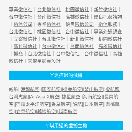
專業
徵信社
｜
台北徵信社
｜
桃園徵信社
｜
新竹徵信社
｜
台中徵信社
｜
台南徵信社
｜
高雄徵信社
｜優良
抓姦
諮詢
｜
徵信公司
｜專業
徵信社
｜優良
徵信公司
｜
徵信
服務｜
台北徵信社
｜
桃園徵信社
｜
台中徵信社
｜專業
外遇
調查
｜立案
徵信社
｜
台北徵信社
｜
新北徵信社
｜
桃園徵信社
｜
新竹徵信社
｜
台中徵信社
｜
台南徵信社
｜
高雄徵信社
｜
抓姦
｜
台北徵信社
｜
台中徵信社
｜
台中徵信社
｜
高雄
徵信社
｜天狼星
網頁設計
ㄚ琪搭過的飛機
威航||
港龍航空
||
國泰航空
||
達美航空
||
釜山航空
||
虎航跟
台灣虎航
||
AirAsia X航空
||
捷星航空
||
海南航空
||
長榮航
空
||
宿霧太平洋航空
||
香草航空
||
酷航
||
日本航空
||
樂桃航
空
||
立榮航空
||
越捷航空
||
越南航空
ㄚ琪用過的虛擬主機