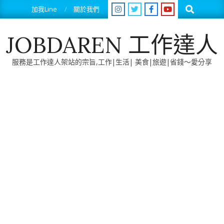
Skip
Search
加我Line
關於我們
to
content
JOBDAREN 工作達人
服務是工作達人架站的宗旨,工作|生活| 美食|旅遊|省錢～愛分享
Primary
Navigation
Menu