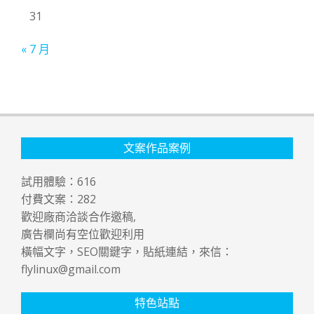
31
« 7 月
文案作品案例
試用體驗：
616
付費文案：
282
歡迎廠商洽談合作邀稿,
廣告欄尚有空位歡迎利用
橫幅文字，SEO關鍵字，貼紙連結，來信：
flylinux@gmail.com
特色站點