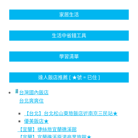
家居生活
生活中省錢工具
學習清單
達人飯店推薦 [ ★號 = 已住 ]
台灣國內飯店
台北爽爽住
【台北】台北松山東旅飯店近南京三民站★
優美飯店★
【宜蘭】捷絲旅宜蘭礁溪館
【宜蘭】宜蘭礁溪原湯商業旅館★