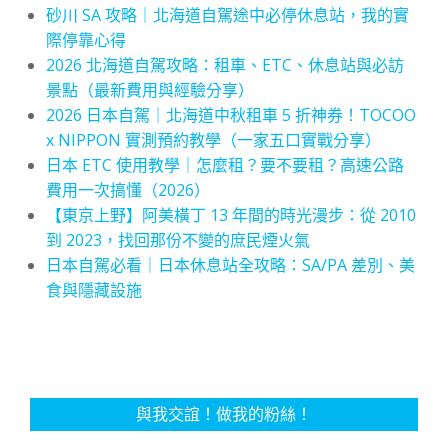
砂川 SA 攻略｜北海道自駕途中必停休息站，我的實
際停靠心得
2026 北海道自駕攻略：租車、ETC、休息站與必訪
景點（最新費用與經驗分享）
2026 日本自駕｜北海道中秋租車 5 折神券！TOCOO
x NIPPON 實測預約教學（一家五口實戰分享）
日本 ETC 使用教學｜怎麼租？要不要租？高速公路
費用一次搞懂（2026）
【東京上野】阿美橫丁 13 年間的時光漫步：從 2010
到 2023，找回那份不變的庶民煙火氣
日本自駕必看｜日本休息站全攻略：SA/PA 差別、美
食與隱藏設施
與我交誼！做我的粉絲！