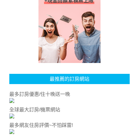
最推薦的訂房網站
最多訂房優惠/住十晚送一晚
全球最大訂房/機票網站
最多網友住房評價~不怕踩雷!