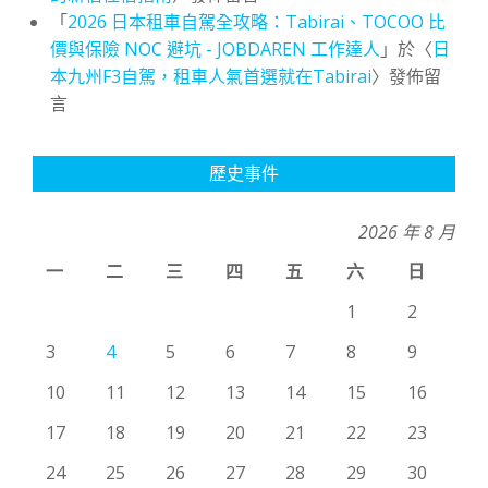
「
2026 日本租車自駕全攻略：Tabirai、TOCOO 比
價與保險 NOC 避坑 - JOBDAREN 工作達人
」於〈
日
本九州F3自駕，租車人氣首選就在Tabirai
〉發佈留
言
歷史事件
2026 年 8 月
一
二
三
四
五
六
日
1
2
3
4
5
6
7
8
9
10
11
12
13
14
15
16
17
18
19
20
21
22
23
24
25
26
27
28
29
30