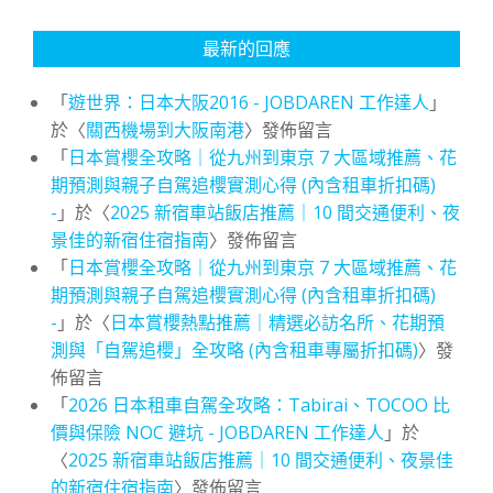
最新的回應
「
遊世界：日本大阪2016 - JOBDAREN 工作達人
」
於〈
關西機場到大阪南港
〉發佈留言
「
日本賞櫻全攻略｜從九州到東京 7 大區域推薦、花
期預測與親子自駕追櫻實測心得 (內含租車折扣碼)
-
」於〈
2025 新宿車站飯店推薦｜10 間交通便利、夜
景佳的新宿住宿指南
〉發佈留言
「
日本賞櫻全攻略｜從九州到東京 7 大區域推薦、花
期預測與親子自駕追櫻實測心得 (內含租車折扣碼)
-
」於〈
日本賞櫻熱點推薦｜精選必訪名所、花期預
測與「自駕追櫻」全攻略 (內含租車專屬折扣碼)
〉發
佈留言
「
2026 日本租車自駕全攻略：Tabirai、TOCOO 比
價與保險 NOC 避坑 - JOBDAREN 工作達人
」於
〈
2025 新宿車站飯店推薦｜10 間交通便利、夜景佳
的新宿住宿指南
〉發佈留言