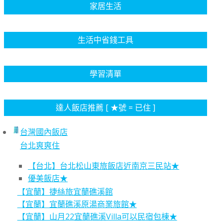
家居生活
生活中省錢工具
學習清單
達人飯店推薦 [ ★號 = 已住 ]
台灣國內飯店
台北爽爽住
【台北】台北松山東旅飯店近南京三民站★
優美飯店★
【宜蘭】捷絲旅宜蘭礁溪館
【宜蘭】宜蘭礁溪原湯商業旅館★
【宜蘭】山月22宜蘭礁溪Villa可以民宿包棟★