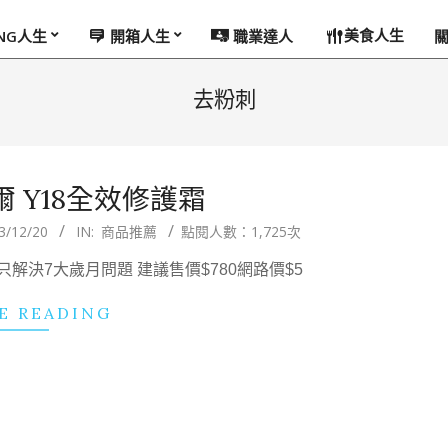
美食人生
ING人生
開箱人生
職業達人
去粉刺
萊爾 Y18全效修護霜
3/12/20
IN:
商品推薦
點閱人數：1,725次
l 不只解決7大歲月問題 建議售價$780網路價$5
E READING