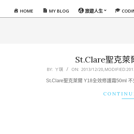
HOME
MY BLOG
旅遊人生
COD
Primary
Navigation
Menu
St.Clare聖克
2013-
BY:
ㄚ琪
ON:
2013/12/20
,MODIFIED:
201
12-
St.Clare聖克萊爾 Y18全效修護霜50m
20
CONTINU