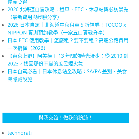
停靠心得
2026 北海道自駕攻略：租車、ETC、休息站與必訪景點
（最新費用與經驗分享）
2026 日本自駕｜北海道中秋租車 5 折神券！TOCOO x
NIPPON 實測預約教學（一家五口實戰分享）
日本 ETC 使用教學｜怎麼租？要不要租？高速公路費用
一次搞懂（2026）
【東京上野】阿美橫丁 13 年間的時光漫步：從 2010 到
2023，找回那份不變的庶民煙火氣
日本自駕必看｜日本休息站全攻略：SA/PA 差別、美食
與隱藏設施
與我交誼！做我的粉絲！
technorati