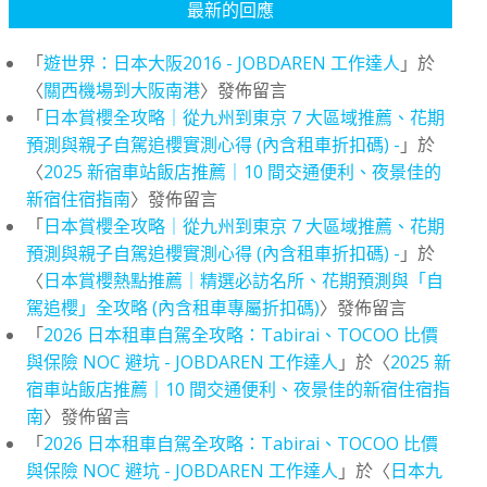
最新的回應
「
遊世界：日本大阪2016 - JOBDAREN 工作達人
」於
〈
關西機場到大阪南港
〉發佈留言
「
日本賞櫻全攻略｜從九州到東京 7 大區域推薦、花期
預測與親子自駕追櫻實測心得 (內含租車折扣碼) -
」於
〈
2025 新宿車站飯店推薦｜10 間交通便利、夜景佳的
新宿住宿指南
〉發佈留言
「
日本賞櫻全攻略｜從九州到東京 7 大區域推薦、花期
預測與親子自駕追櫻實測心得 (內含租車折扣碼) -
」於
〈
日本賞櫻熱點推薦｜精選必訪名所、花期預測與「自
駕追櫻」全攻略 (內含租車專屬折扣碼)
〉發佈留言
「
2026 日本租車自駕全攻略：Tabirai、TOCOO 比價
與保險 NOC 避坑 - JOBDAREN 工作達人
」於〈
2025 新
宿車站飯店推薦｜10 間交通便利、夜景佳的新宿住宿指
南
〉發佈留言
「
2026 日本租車自駕全攻略：Tabirai、TOCOO 比價
與保險 NOC 避坑 - JOBDAREN 工作達人
」於〈
日本九