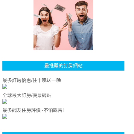
最推薦的訂房網站
最多訂房優惠/住十晚送一晚
全球最大訂房/機票網站
最多網友住房評價~不怕踩雷!