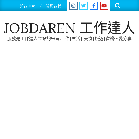
Skip
Search
加我Line
關於我們
to
content
JOBDAREN 工作達人
服務是工作達人架站的宗旨,工作|生活| 美食|旅遊|省錢～愛分享
Primary
Navigation
Menu