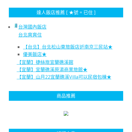
達人飯店推薦 [ ★號 = 已住 ]
台灣國內飯店
台北爽爽住
【台北】台北松山東旅飯店近南京三民站★
優美飯店★
【宜蘭】捷絲旅宜蘭礁溪館
【宜蘭】宜蘭礁溪原湯商業旅館★
【宜蘭】山月22宜蘭礁溪Villa可以民宿包棟★
商品推薦