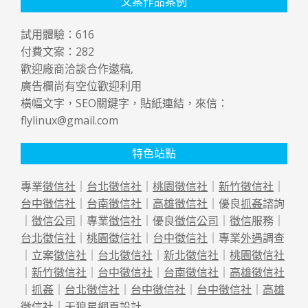
文案作品案例
試用體驗：
616
付費文案：
282
歡迎廠商洽談合作邀稿,
廣告欄尚有空位歡迎利用
橫幅文字，SEO關鍵字，貼紙連結，來信：
flylinux@gmail.com
特色站點
專業
徵信社
｜
台北徵信社
｜
桃園徵信社
｜
新竹徵信社
｜
台中徵信社
｜
台南徵信社
｜
高雄徵信社
｜優良
抓姦
諮詢
｜
徵信公司
｜專業
徵信社
｜優良
徵信公司
｜
徵信
服務｜
台北徵信社
｜
桃園徵信社
｜
台中徵信社
｜專業
外遇
調查
｜立案
徵信社
｜
台北徵信社
｜
新北徵信社
｜
桃園徵信社
｜
新竹徵信社
｜
台中徵信社
｜
台南徵信社
｜
高雄徵信社
｜
抓姦
｜
台北徵信社
｜
台中徵信社
｜
台中徵信社
｜
高雄
徵信社
｜天狼星
網頁設計