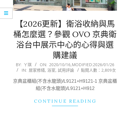
【2026更新】衛浴收納與馬
桶怎麼選？參觀 OVO 京典衛
浴台中展示中心的心得與選
購建議
2020-
BY:
ㄚ琪
ON:
2020/10/16
,MODIFIED:
2026/01/26
IN:
居家修繕
,
浴室
,
試用評論
點閱人數：2,809次
10-
16
京典盆櫃組(不含水龍頭)/L9121+H9121-1 京典盆櫃
組(不含水龍頭)/L9121+H912
CONTINUE READING