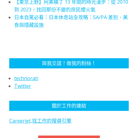
【東京上野】阿美橫丁 13 年間的時光漫步：從 2010
到 2023，找回那份不變的庶民煙火氣
日本自駕必看｜日本休息站全攻略：SA/PA 差別、美
食與隱藏設施
與我交誼！做我的粉絲！
technorati
Twitter
關於工作的連結
Careerjet,找工作的搜尋引擎