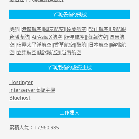
ㄚ琪搭過的飛機
威航||
港龍航空
||
國泰航空
||
達美航空
||
釜山航空
||
虎航跟
台灣虎航
||
AirAsia X航空
||
捷星航空
||
海南航空
||
長榮航
空
||
宿霧太平洋航空
||
香草航空
||
酷航
||
日本航空
||
樂桃航
空
||
立榮航空
||
越捷航空
||
越南航空
ㄚ琪用過的虛擬主機
Hostinger
interserver虛擬主機
Bluehost
工作達人
累積人氣：17,960,985