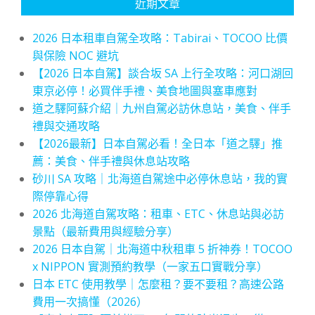
近期文章
2026 日本租車自駕全攻略：Tabirai、TOCOO 比價
與保險 NOC 避坑
【2026 日本自駕】談合坂 SA 上行全攻略：河口湖回
東京必停！必買伴手禮、美食地圖與塞車應對
道之驛阿蘇介紹｜九州自駕必訪休息站，美食、伴手
禮與交通攻略
【2026最新】日本自駕必看！全日本「道之驛」推
薦：美食、伴手禮與休息站攻略
砂川 SA 攻略｜北海道自駕途中必停休息站，我的實
際停靠心得
2026 北海道自駕攻略：租車、ETC、休息站與必訪
景點（最新費用與經驗分享）
2026 日本自駕｜北海道中秋租車 5 折神券！TOCOO
x NIPPON 實測預約教學（一家五口實戰分享）
日本 ETC 使用教學｜怎麼租？要不要租？高速公路
費用一次搞懂（2026）