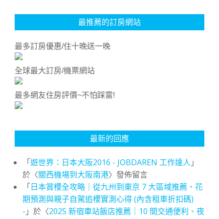
最推薦的訂房網站
最多訂房優惠/住十晚送一晚
全球最大訂房/機票網站
最多網友住房評價~不怕踩雷!
最新的回應
「
遊世界：日本大阪2016 - JOBDAREN 工作達人
」
於〈
關西機場到大阪南港
〉發佈留言
「
日本賞櫻全攻略｜從九州到東京 7 大區域推薦、花
期預測與親子自駕追櫻實測心得 (內含租車折扣碼)
-
」於〈
2025 新宿車站飯店推薦｜10 間交通便利、夜