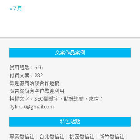
« 7 月
文案作品案例
試用體驗：
616
付費文案：
282
歡迎廠商洽談合作邀稿,
廣告欄尚有空位歡迎利用
橫幅文字，SEO關鍵字，貼紙連結，來信：
flylinux@gmail.com
特色站點
專業
徵信社
｜
台北徵信社
｜
桃園徵信社
｜
新竹徵信社
｜