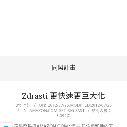
同盟計畫
Zdrasti 更快速更巨大化
2012-
BY:
ㄚ琪
ON:
2012/07/25
,MODIFIED:
2012/07/26
IN:
AMAZON.COM GET BIG FAST
點閱人數：
07-
3,099次
25
這是亞馬遜AMAZON.COM : 傑夫.貝佐斯和他的天