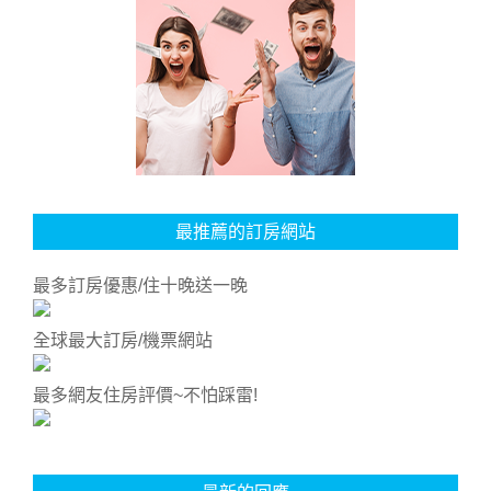
最推薦的訂房網站
最多訂房優惠/住十晚送一晚
全球最大訂房/機票網站
最多網友住房評價~不怕踩雷!