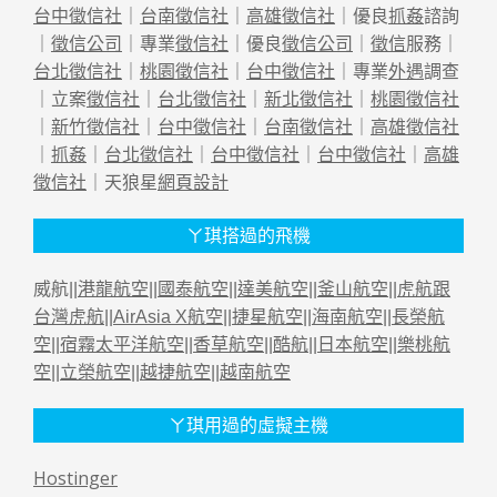
台中徵信社
｜
台南徵信社
｜
高雄徵信社
｜優良
抓姦
諮詢
｜
徵信公司
｜專業
徵信社
｜優良
徵信公司
｜
徵信
服務｜
台北徵信社
｜
桃園徵信社
｜
台中徵信社
｜專業
外遇
調查
｜立案
徵信社
｜
台北徵信社
｜
新北徵信社
｜
桃園徵信社
｜
新竹徵信社
｜
台中徵信社
｜
台南徵信社
｜
高雄徵信社
｜
抓姦
｜
台北徵信社
｜
台中徵信社
｜
台中徵信社
｜
高雄
徵信社
｜天狼星
網頁設計
ㄚ琪搭過的飛機
威航||
港龍航空
||
國泰航空
||
達美航空
||
釜山航空
||
虎航跟
台灣虎航
||
AirAsia X航空
||
捷星航空
||
海南航空
||
長榮航
空
||
宿霧太平洋航空
||
香草航空
||
酷航
||
日本航空
||
樂桃航
空
||
立榮航空
||
越捷航空
||
越南航空
ㄚ琪用過的虛擬主機
Hostinger