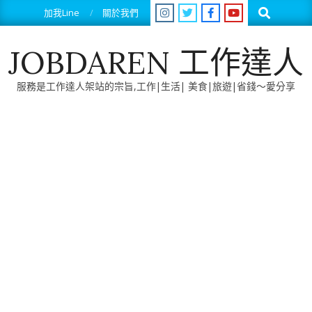
Skip
Search
加我Line
關於我們
to
content
JOBDAREN 工作達人
服務是工作達人架站的宗旨,工作|生活| 美食|旅遊|省錢～愛分享
Primary
Navigation
Menu