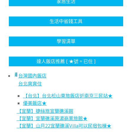
家居生活
生活中省錢工具
學習清單
達人飯店推薦 [ ★號 = 已住 ]
台灣國內飯店
台北爽爽住
【台北】台北松山東旅飯店近南京三民站★
優美飯店★
【宜蘭】捷絲旅宜蘭礁溪館
【宜蘭】宜蘭礁溪原湯商業旅館★
【宜蘭】山月22宜蘭礁溪Villa可以民宿包棟★