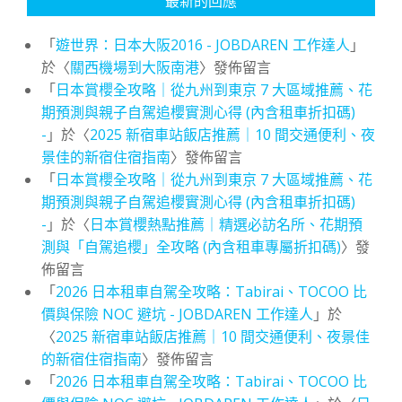
最新的回應
「
遊世界：日本大阪2016 - JOBDAREN 工作達人
」
於〈
關西機場到大阪南港
〉發佈留言
「
日本賞櫻全攻略｜從九州到東京 7 大區域推薦、花
期預測與親子自駕追櫻實測心得 (內含租車折扣碼)
-
」於〈
2025 新宿車站飯店推薦｜10 間交通便利、夜
景佳的新宿住宿指南
〉發佈留言
「
日本賞櫻全攻略｜從九州到東京 7 大區域推薦、花
期預測與親子自駕追櫻實測心得 (內含租車折扣碼)
-
」於〈
日本賞櫻熱點推薦｜精選必訪名所、花期預
測與「自駕追櫻」全攻略 (內含租車專屬折扣碼)
〉發
佈留言
「
2026 日本租車自駕全攻略：Tabirai、TOCOO 比
價與保險 NOC 避坑 - JOBDAREN 工作達人
」於
〈
2025 新宿車站飯店推薦｜10 間交通便利、夜景佳
的新宿住宿指南
〉發佈留言
「
2026 日本租車自駕全攻略：Tabirai、TOCOO 比