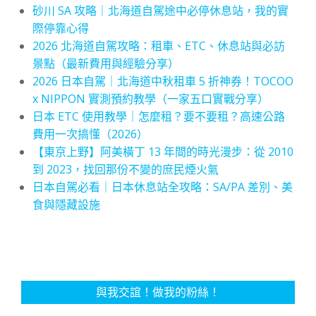
砂川 SA 攻略｜北海道自駕途中必停休息站，我的實
際停靠心得
2026 北海道自駕攻略：租車、ETC、休息站與必訪
景點（最新費用與經驗分享）
2026 日本自駕｜北海道中秋租車 5 折神券！TOCOO
x NIPPON 實測預約教學（一家五口實戰分享）
日本 ETC 使用教學｜怎麼租？要不要租？高速公路
費用一次搞懂（2026）
【東京上野】阿美橫丁 13 年間的時光漫步：從 2010
到 2023，找回那份不變的庶民煙火氣
日本自駕必看｜日本休息站全攻略：SA/PA 差別、美
食與隱藏設施
與我交誼！做我的粉絲！