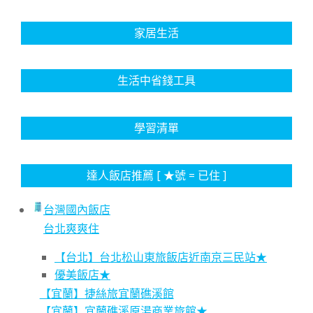
家居生活
生活中省錢工具
學習清單
達人飯店推薦 [ ★號 = 已住 ]
台灣國內飯店
台北爽爽住
【台北】台北松山東旅飯店近南京三民站★
優美飯店★
【宜蘭】捷絲旅宜蘭礁溪館
【宜蘭】宜蘭礁溪原湯商業旅館★