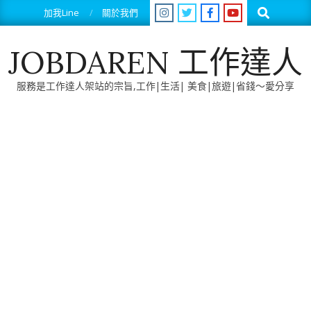
Skip
Search
加我Line
關於我們
to
content
JOBDAREN 工作達人
服務是工作達人架站的宗旨,工作|生活| 美食|旅遊|省錢～愛分享
Primary
Navigation
Menu