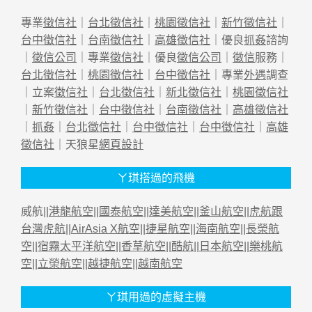
專業
徵信社
｜
台北徵信社
｜
桃園徵信社
｜
新竹徵信社
｜
台中徵信社
｜
台南徵信社
｜
高雄徵信社
｜優良
抓姦
諮詢
｜
徵信公司
｜專業
徵信社
｜優良
徵信公司
｜
徵信
服務｜
台北徵信社
｜
桃園徵信社
｜
台中徵信社
｜專業
外遇
調查
｜立案
徵信社
｜
台北徵信社
｜
新北徵信社
｜
桃園徵信社
｜
新竹徵信社
｜
台中徵信社
｜
台南徵信社
｜
高雄徵信社
｜
抓姦
｜
台北徵信社
｜
台中徵信社
｜
台中徵信社
｜
高雄
徵信社
｜天狼星
網頁設計
ㄚ琪搭過的飛機
威航||
港龍航空
||
國泰航空
||
達美航空
||
釜山航空
||
虎航跟
台灣虎航
||
AirAsia X航空
||
捷星航空
||
海南航空
||
長榮航
空
||
宿霧太平洋航空
||
香草航空
||
酷航
||
日本航空
||
樂桃航
空
||
立榮航空
||
越捷航空
||
越南航空
ㄚ琪用過的虛擬主機