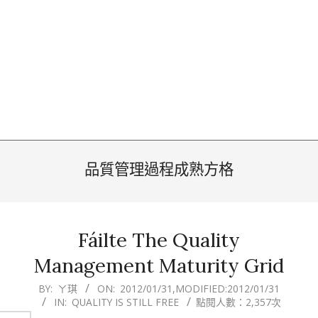
品質管理過程成熟方格
Fáilte The Quality
Management Maturity Grid
2012-
BY:
ㄚ琪
ON:
2012/01/31
,MODIFIED:
2012/01/31
IN:
QUALITY IS STILL FREE
點閱人數：2,357次
01-