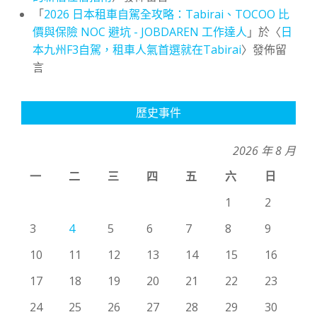
「
2026 日本租車自駕全攻略：Tabirai、TOCOO 比
價與保險 NOC 避坑 - JOBDAREN 工作達人
」於〈
日
本九州F3自駕，租車人氣首選就在Tabirai
〉發佈留
言
歷史事件
2026 年 8 月
一
二
三
四
五
六
日
1
2
3
4
5
6
7
8
9
10
11
12
13
14
15
16
17
18
19
20
21
22
23
24
25
26
27
28
29
30