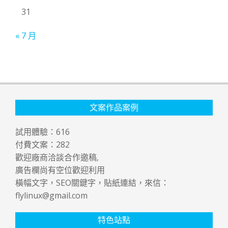
31
« 7 月
文案作品案例
試用體驗：
616
付費文案：
282
歡迎廠商洽談合作邀稿,
廣告欄尚有空位歡迎利用
橫幅文字，SEO關鍵字，貼紙連結，來信：
flylinux@gmail.com
特色站點