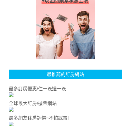
最推薦的訂房網站
最多訂房優惠/住十晚送一晚
全球最大訂房/機票網站
最多網友住房評價~不怕踩雷!