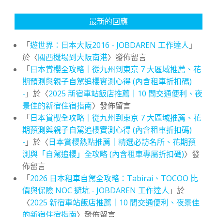
最新的回應
「
遊世界：日本大阪2016 - JOBDAREN 工作達人
」
於〈
關西機場到大阪南港
〉發佈留言
「
日本賞櫻全攻略｜從九州到東京 7 大區域推薦、花
期預測與親子自駕追櫻實測心得 (內含租車折扣碼)
-
」於〈
2025 新宿車站飯店推薦｜10 間交通便利、夜
景佳的新宿住宿指南
〉發佈留言
「
日本賞櫻全攻略｜從九州到東京 7 大區域推薦、花
期預測與親子自駕追櫻實測心得 (內含租車折扣碼)
-
」於〈
日本賞櫻熱點推薦｜精選必訪名所、花期預
測與「自駕追櫻」全攻略 (內含租車專屬折扣碼)
〉發
佈留言
「
2026 日本租車自駕全攻略：Tabirai、TOCOO 比
價與保險 NOC 避坑 - JOBDAREN 工作達人
」於
〈
2025 新宿車站飯店推薦｜10 間交通便利、夜景佳
的新宿住宿指南
〉發佈留言