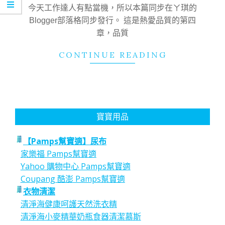
31
今天工作達人有點當機，所以本篇同步在ㄚ琪的
Blogger部落格同步發行。 這是熱愛品質的第四
章，品質
CONTINUE READING
寶寶用品
【Pamps幫寶適】尿布
家樂福 Pamps幫寶適
Yahoo 購物中心 Pamps幫寶適
Coupang 酷澎 Pamps幫寶適
衣物清潔
清淨海健康呵護天然洗衣精
清淨海小麥精華奶瓶食器清潔慕斯