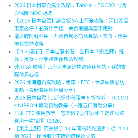
2026 日本租車自駕全攻略：Tabirai、TOCOO 比價
與保險 NOC 避坑
【2026 日本自駕】談合坂 SA 上行全攻略：河口湖回
東京必停！必買伴手禮、美食地圖與塞車應對
道之驛阿蘇介紹｜九州自駕必訪休息站，美食、伴手
禮與交通攻略
【2026最新】日本自駕必看！全日本「道之驛」推
薦：美食、伴手禮與休息站攻略
砂川 SA 攻略｜北海道自駕途中必停休息站，我的實
際停靠心得
2026 北海道自駕攻略：租車、ETC、休息站與必訪
景點（最新費用與經驗分享）
2026 日本自駕｜北海道中秋租車 5 折神券！TOCOO
x NIPPON 實測預約教學（一家五口實戰分享）
日本 ETC 使用教學｜怎麼租？要不要租？高速公路
費用一次搞懂（2026）
【東京上野】阿美橫丁 13 年間的時光漫步：從 2010
到 2023，找回那份不變的庶民煙火氣