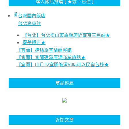
達人飯店推薦 [ ★號 = 已住 ]
台灣國內飯店
台北爽爽住
【台北】台北松山東旅飯店近南京三民站★
優美飯店★
【宜蘭】捷絲旅宜蘭礁溪館
【宜蘭】宜蘭礁溪原湯商業旅館★
【宜蘭】山月22宜蘭礁溪Villa可以民宿包棟★
商品推薦
近期文章