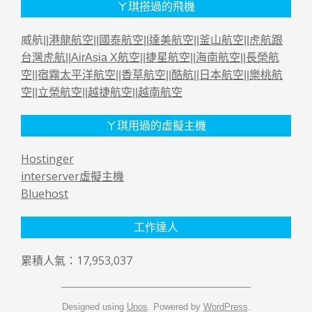
ㄚ琪搭過的飛機
威航||
港龍航空
||
國泰航空
||
達美航空
||
釜山航空
||
虎航跟
台灣虎航
||
AirAsia X航空
||
捷星航空
||
海南航空
||
長榮航
空
||
宿霧太平洋航空
||
香草航空
||
酷航
||
日本航空
||
樂桃航
空
||
立榮航空
||
越捷航空
||
越南航空
ㄚ琪用過的虛擬主機
Hostinger
interserver虛擬主機
Bluehost
工作達人
累積人氣：17,953,037
Designed using
Unos
. Powered by
WordPress
.