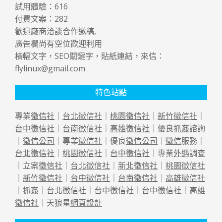
試用體驗：
616
付費文案：
282
歡迎廠商洽談合作邀稿,
廣告欄尚有空位歡迎利用
橫幅文字，SEO關鍵字，貼紙連結，來信：
flylinux@gmail.com
特色站點
專業
徵信社
｜
台北徵信社
｜
桃園徵信社
｜
新竹徵信社
｜
台中徵信社
｜
台南徵信社
｜
高雄徵信社
｜優良
抓姦
諮詢
｜
徵信公司
｜專業
徵信社
｜優良
徵信公司
｜
徵信
服務｜
台北徵信社
｜
桃園徵信社
｜
台中徵信社
｜專業
外遇
調查
｜立案
徵信社
｜
台北徵信社
｜
新北徵信社
｜
桃園徵信社
｜
新竹徵信社
｜
台中徵信社
｜
台南徵信社
｜
高雄徵信社
｜
抓姦
｜
台北徵信社
｜
台中徵信社
｜
台中徵信社
｜
高雄
徵信社
｜天狼星
網頁設計