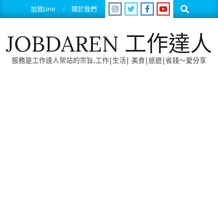
Skip
Search
加我Line
關於我們
to
content
JOBDAREN 工作達人
服務是工作達人架站的宗旨,工作|生活| 美食|旅遊|省錢～愛分享
Primary
Navigation
Menu