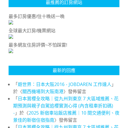
最推薦的訂房網站
最多訂房優惠/住十晚送一晚
全球最大訂房/機票網站
最多網友住房評價~不怕踩雷!
最新的回應
「
遊世界：日本大阪2016 - JOBDAREN 工作達人
」
於〈
關西機場到大阪南港
〉發佈留言
「
日本賞櫻全攻略｜從九州到東京 7 大區域推薦、花
期預測與親子自駕追櫻實測心得 (內含租車折扣碼)
-
」於〈
2025 新宿車站飯店推薦｜10 間交通便利、夜
景佳的新宿住宿指南
〉發佈留言
「
日本賞櫻全攻略｜從九州到東京 7 大區域推薦、花