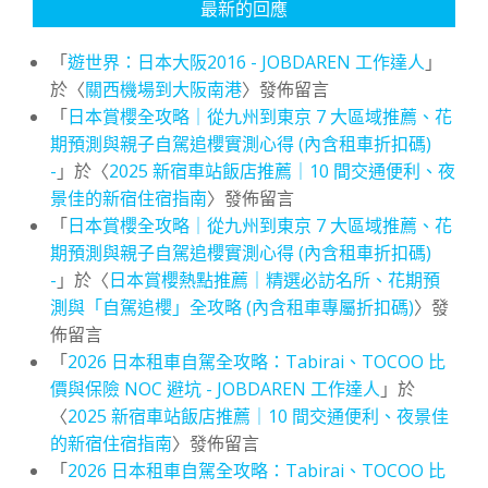
最新的回應
「
遊世界：日本大阪2016 - JOBDAREN 工作達人
」
於〈
關西機場到大阪南港
〉發佈留言
「
日本賞櫻全攻略｜從九州到東京 7 大區域推薦、花
期預測與親子自駕追櫻實測心得 (內含租車折扣碼)
-
」於〈
2025 新宿車站飯店推薦｜10 間交通便利、夜
景佳的新宿住宿指南
〉發佈留言
「
日本賞櫻全攻略｜從九州到東京 7 大區域推薦、花
期預測與親子自駕追櫻實測心得 (內含租車折扣碼)
-
」於〈
日本賞櫻熱點推薦｜精選必訪名所、花期預
測與「自駕追櫻」全攻略 (內含租車專屬折扣碼)
〉發
佈留言
「
2026 日本租車自駕全攻略：Tabirai、TOCOO 比
價與保險 NOC 避坑 - JOBDAREN 工作達人
」於
〈
2025 新宿車站飯店推薦｜10 間交通便利、夜景佳
的新宿住宿指南
〉發佈留言
「
2026 日本租車自駕全攻略：Tabirai、TOCOO 比