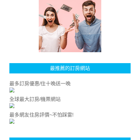
最推薦的訂房網站
最多訂房優惠/住十晚送一晚
全球最大訂房/機票網站
最多網友住房評價~不怕踩雷!