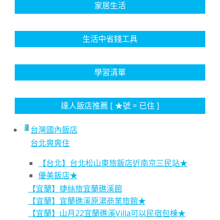
家居生活
生活中省錢工具
學習清單
達人飯店推薦 [ ★號 = 已住 ]
台灣國內飯店
台北爽爽住
【台北】台北松山東旅飯店近南京三民站★
優美飯店★
【宜蘭】捷絲旅宜蘭礁溪館
【宜蘭】宜蘭礁溪原湯商業旅館★
【宜蘭】山月22宜蘭礁溪Villa可以民宿包棟★