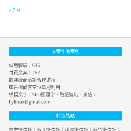
« 7 月
文案作品案例
試用體驗：
616
付費文案：
282
歡迎廠商洽談合作邀稿,
廣告欄尚有空位歡迎利用
橫幅文字，SEO關鍵字，貼紙連結，來信：
flylinux@gmail.com
特色站點
專業
徵信社
｜
台北徵信社
｜
桃園徵信社
｜
新竹徵信社
｜