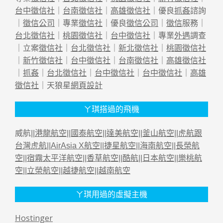
台中徵信社
｜
台南徵信社
｜
高雄徵信社
｜優良
抓姦
諮詢
｜
徵信公司
｜專業
徵信社
｜優良
徵信公司
｜
徵信
服務｜
台北徵信社
｜
桃園徵信社
｜
台中徵信社
｜專業
外遇
調查
｜立案
徵信社
｜
台北徵信社
｜
新北徵信社
｜
桃園徵信社
｜
新竹徵信社
｜
台中徵信社
｜
台南徵信社
｜
高雄徵信社
｜
抓姦
｜
台北徵信社
｜
台中徵信社
｜
台中徵信社
｜
高雄
徵信社
｜天狼星
網頁設計
ㄚ琪搭過的飛機
威航||
港龍航空
||
國泰航空
||
達美航空
||
釜山航空
||
虎航跟
台灣虎航
||
AirAsia X航空
||
捷星航空
||
海南航空
||
長榮航
空
||
宿霧太平洋航空
||
香草航空
||
酷航
||
日本航空
||
樂桃航
空
||
立榮航空
||
越捷航空
||
越南航空
ㄚ琪用過的虛擬主機
Hostinger