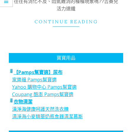
往往有消化不及、悶氣難消的種種現象嗎??吉賽兒
活力速纖
CONTINUE READING
寶寶用品
【Pamps幫寶適】尿布
家樂福 Pamps幫寶適
Yahoo 購物中心 Pamps幫寶適
Coupang 酷澎 Pamps幫寶適
衣物清潔
清淨海健康呵護天然洗衣精
清淨海小麥精華奶瓶食器清潔慕斯