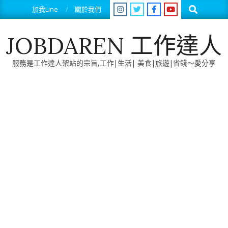
Skip
Search
加我Line
關於我們
to
content
JOBDAREN 工作達人
服務是工作達人架站的宗旨,工作|生活| 美食|旅遊|省錢～愛分享
Primary
Navigation
Menu