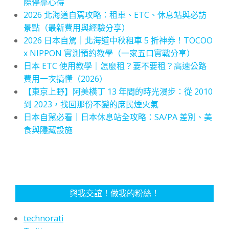
際停靠心得
2026 北海道自駕攻略：租車、ETC、休息站與必訪
景點（最新費用與經驗分享）
2026 日本自駕｜北海道中秋租車 5 折神券！TOCOO
x NIPPON 實測預約教學（一家五口實戰分享）
日本 ETC 使用教學｜怎麼租？要不要租？高速公路
費用一次搞懂（2026）
【東京上野】阿美橫丁 13 年間的時光漫步：從 2010
到 2023，找回那份不變的庶民煙火氣
日本自駕必看｜日本休息站全攻略：SA/PA 差別、美
食與隱藏設施
與我交誼！做我的粉絲！
technorati