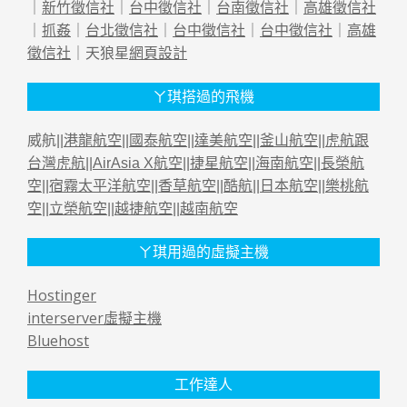
｜
新竹徵信社
｜
台中徵信社
｜
台南徵信社
｜
高雄徵信社
｜
抓姦
｜
台北徵信社
｜
台中徵信社
｜
台中徵信社
｜
高雄
徵信社
｜天狼星
網頁設計
ㄚ琪搭過的飛機
威航||
港龍航空
||
國泰航空
||
達美航空
||
釜山航空
||
虎航跟
台灣虎航
||
AirAsia X航空
||
捷星航空
||
海南航空
||
長榮航
空
||
宿霧太平洋航空
||
香草航空
||
酷航
||
日本航空
||
樂桃航
空
||
立榮航空
||
越捷航空
||
越南航空
ㄚ琪用過的虛擬主機
Hostinger
interserver虛擬主機
Bluehost
工作達人