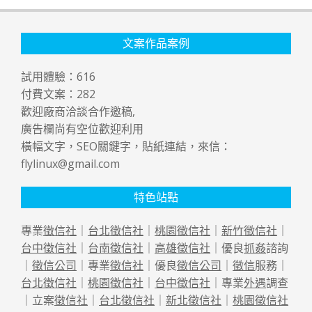
文案作品案例
試用體驗：
616
付費文案：
282
歡迎廠商洽談合作邀稿,
廣告欄尚有空位歡迎利用
橫幅文字，SEO關鍵字，貼紙連結，來信：
flylinux@gmail.com
特色站點
專業
徵信社
｜
台北徵信社
｜
桃園徵信社
｜
新竹徵信社
｜
台中徵信社
｜
台南徵信社
｜
高雄徵信社
｜優良
抓姦
諮詢
｜
徵信公司
｜專業
徵信社
｜優良
徵信公司
｜
徵信
服務｜
台北徵信社
｜
桃園徵信社
｜
台中徵信社
｜專業
外遇
調查
｜立案
徵信社
｜
台北徵信社
｜
新北徵信社
｜
桃園徵信社