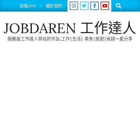
Skip
Search
加我Line
關於我們
to
content
JOBDAREN 工作達人
服務是工作達人架站的宗旨,工作|生活| 美食|旅遊|省錢～愛分享
Primary
Navigation
Menu