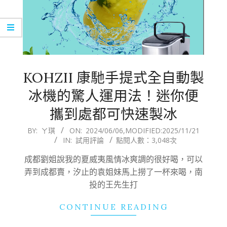
KOHZII 康馳手提式全自動製
冰機的驚人運用法！迷你便
攜到處都可快速製冰
2024-
BY:
ㄚ琪
ON:
2024/06/06
,MODIFIED:
2025/11/21
IN:
試用評論
點閱人數：3,048次
06-
06
成都劉姐說我的夏威夷風情冰爽調的很好喝，可以
弄到成都賣，汐止的袁姐妹馬上撈了一杯來喝，南
投的王先生打
CONTINUE READING