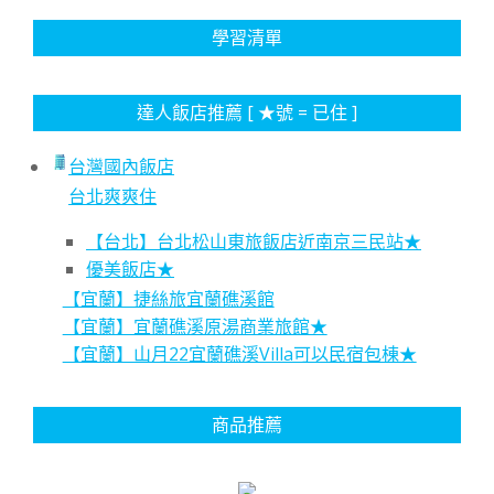
學習清單
達人飯店推薦 [ ★號 = 已住 ]
台灣國內飯店
台北爽爽住
【台北】台北松山東旅飯店近南京三民站★
優美飯店★
【宜蘭】捷絲旅宜蘭礁溪館
【宜蘭】宜蘭礁溪原湯商業旅館★
【宜蘭】山月22宜蘭礁溪Villa可以民宿包棟★
商品推薦