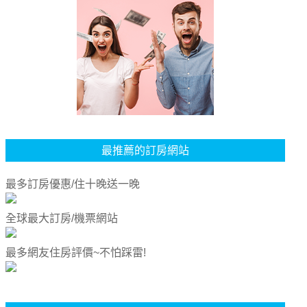
最推薦的訂房網站
最多訂房優惠/住十晚送一晚
全球最大訂房/機票網站
最多網友住房評價~不怕踩雷!