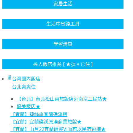
家居生活
生活中省錢工具
學習清單
達人飯店推薦 [ ★號 = 已住 ]
台灣國內飯店
台北爽爽住
【台北】台北松山東旅飯店近南京三民站★
優美飯店★
【宜蘭】捷絲旅宜蘭礁溪館
【宜蘭】宜蘭礁溪原湯商業旅館★
【宜蘭】山月22宜蘭礁溪Villa可以民宿包棟★