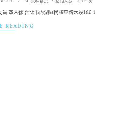
3/12/30
IN:
美味食記
點閱人數：2,329次
吃總動員 双人徐 台北市內湖區民權東路六段186-1
E READING