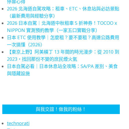
停靠心得
2026 北海道自駕攻略：租車、ETC、休息站與必訪景點
（最新費用與經驗分享）
2026 日本自駕｜北海道中秋租車 5 折神券！TOCOO x
NIPPON 實測預約教學（一家五口實戰分享）
日本 ETC 使用教學｜怎麼租？要不要租？高速公路費用
一次搞懂（2026）
【東京上野】阿美橫丁 13 年間的時光漫步：從 2010 到
2023，找回那份不變的庶民煙火氣
日本自駕必看｜日本休息站全攻略：SA/PA 差別、美食
與隱藏設施
與我交誼！做我的粉絲！
technorati