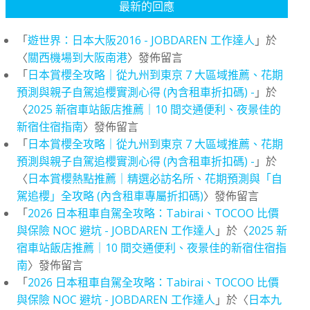
最新的回應
「
遊世界：日本大阪2016 - JOBDAREN 工作達人
」於
〈
關西機場到大阪南港
〉發佈留言
「
日本賞櫻全攻略｜從九州到東京 7 大區域推薦、花期
預測與親子自駕追櫻實測心得 (內含租車折扣碼) -
」於
〈
2025 新宿車站飯店推薦｜10 間交通便利、夜景佳的
新宿住宿指南
〉發佈留言
「
日本賞櫻全攻略｜從九州到東京 7 大區域推薦、花期
預測與親子自駕追櫻實測心得 (內含租車折扣碼) -
」於
〈
日本賞櫻熱點推薦｜精選必訪名所、花期預測與「自
駕追櫻」全攻略 (內含租車專屬折扣碼)
〉發佈留言
「
2026 日本租車自駕全攻略：Tabirai、TOCOO 比價
與保險 NOC 避坑 - JOBDAREN 工作達人
」於〈
2025 新
宿車站飯店推薦｜10 間交通便利、夜景佳的新宿住宿指
南
〉發佈留言
「
2026 日本租車自駕全攻略：Tabirai、TOCOO 比價
與保險 NOC 避坑 - JOBDAREN 工作達人
」於〈
日本九