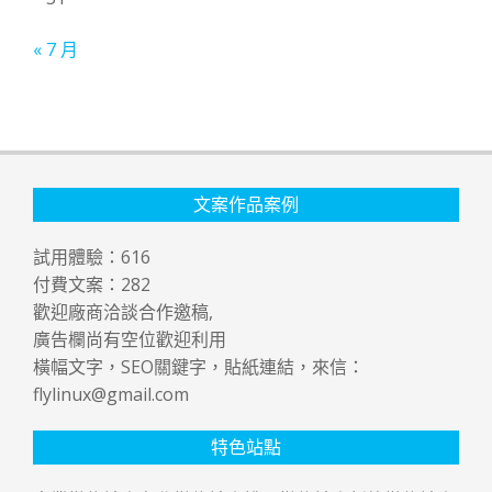
« 7 月
文案作品案例
試用體驗：
616
付費文案：
282
歡迎廠商洽談合作邀稿,
廣告欄尚有空位歡迎利用
橫幅文字，SEO關鍵字，貼紙連結，來信：
flylinux@gmail.com
特色站點