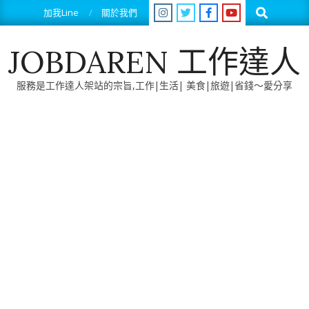
Skip
Search
加我Line
關於我們
to
content
JOBDAREN 工作達人
服務是工作達人架站的宗旨,工作|生活| 美食|旅遊|省錢～愛分享
Primary
Navigation
Menu