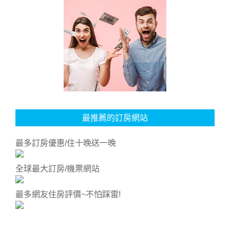
最推薦的訂房網站
最多訂房優惠/住十晚送一晚
全球最大訂房/機票網站
最多網友住房評價~不怕踩雷!