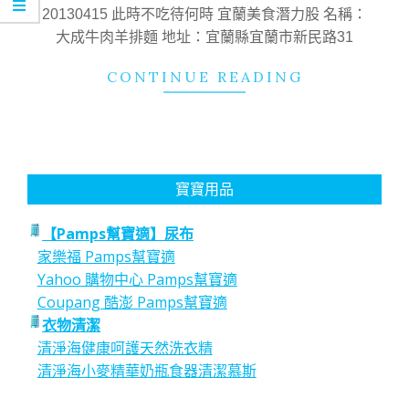
01
20130415 此時不吃待何時 宜蘭美食潛力股 名稱：
大成牛肉羊排麵 地址：宜蘭縣宜蘭市新民路31
CONTINUE READING
寶寶用品
【Pamps幫寶適】尿布
家樂福 Pamps幫寶適
Yahoo 購物中心 Pamps幫寶適
Coupang 酷澎 Pamps幫寶適
衣物清潔
清淨海健康呵護天然洗衣精
清淨海小麥精華奶瓶食器清潔慕斯