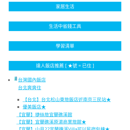
家居生活
生活中省錢工具
學習清單
達人飯店推薦 [ ★號 = 已住 ]
台灣國內飯店
台北爽爽住
【台北】台北松山東旅飯店近南京三民站★
優美飯店★
【宜蘭】捷絲旅宜蘭礁溪館
【宜蘭】宜蘭礁溪原湯商業旅館★
【宜蘭】山月22宜蘭礁溪Villa可以民宿包棟★