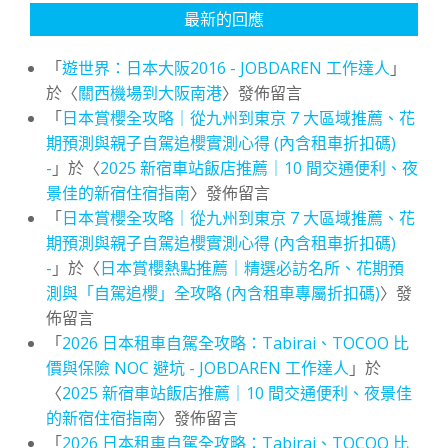
最新的回應
「
遊世界：日本大阪2016 - JOBDAREN 工作達人
」
於〈
關西機場到大阪南港
〉發佈留言
「
日本賞櫻全攻略｜從九州到東京 7 大區域推薦、花
期預測與親子自駕追櫻實測心得 (內含租車折扣碼)
-
」於〈
2025 新宿車站飯店推薦｜10 間交通便利、夜
景佳的新宿住宿指南
〉發佈留言
「
日本賞櫻全攻略｜從九州到東京 7 大區域推薦、花
期預測與親子自駕追櫻實測心得 (內含租車折扣碼)
-
」於〈
日本賞櫻熱點推薦｜精選必訪名所、花期預
測與「自駕追櫻」全攻略 (內含租車專屬折扣碼)
〉發
佈留言
「
2026 日本租車自駕全攻略：Tabirai、TOCOO 比
價與保險 NOC 避坑 - JOBDAREN 工作達人
」於
〈
2025 新宿車站飯店推薦｜10 間交通便利、夜景佳
的新宿住宿指南
〉發佈留言
「
2026 日本租車自駕全攻略：Tabirai、TOCOO 比