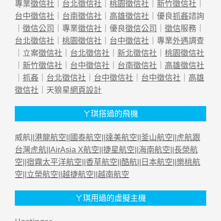
專業
徵信社
｜
台北徵信社
｜
桃園徵信社
｜
新竹徵信社
｜
台中徵信社
｜
台南徵信社
｜
高雄徵信社
｜優良
抓姦
諮詢
｜
徵信公司
｜專業
徵信社
｜優良
徵信公司
｜
徵信
服務｜
台北徵信社
｜
桃園徵信社
｜
台中徵信社
｜專業
外遇
調查
｜立案
徵信社
｜
台北徵信社
｜
新北徵信社
｜
桃園徵信社
｜
新竹徵信社
｜
台中徵信社
｜
台南徵信社
｜
高雄徵信社
｜
抓姦
｜
台北徵信社
｜
台中徵信社
｜
台中徵信社
｜
高雄
徵信社
｜天狼星
網頁設計
ㄚ琪搭過的飛機
威航||
港龍航空
||
國泰航空
||
達美航空
||
釜山航空
||
虎航跟
台灣虎航
||
AirAsia X航空
||
捷星航空
||
海南航空
||
長榮航
空
||
宿霧太平洋航空
||
香草航空
||
酷航
||
日本航空
||
樂桃航
空
||
立榮航空
||
越捷航空
||
越南航空
ㄚ琪用過的虛擬主機