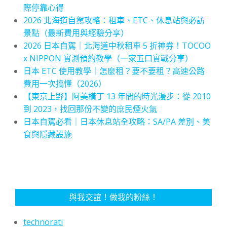
際停靠心得
2026 北海道自駕攻略：租車、ETC、休息站與必訪
景點（最新費用與經驗分享）
2026 日本自駕｜北海道中秋租車 5 折神券！TOCOO
x NIPPON 實測預約教學（一家五口實戰分享）
日本 ETC 使用教學｜怎麼租？要不要租？高速公路
費用一次搞懂（2026）
【東京上野】阿美橫丁 13 年間的時光漫步：從 2010
到 2023，找回那份不變的庶民煙火氣
日本自駕必看｜日本休息站全攻略：SA/PA 差別、美
食與隱藏設施
與我交誼！做我的粉絲！
technorati