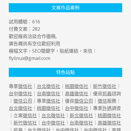
文案作品案例
試用體驗：
616
付費文案：
282
歡迎廠商洽談合作邀稿,
廣告欄尚有空位歡迎利用
橫幅文字，SEO關鍵字，貼紙連結，來信：
flylinux@gmail.com
特色站點
專業
徵信社
｜
台北徵信社
｜
桃園徵信社
｜
新竹徵信社
｜
台中徵信社
｜
台南徵信社
｜
高雄徵信社
｜優良
抓姦
諮詢
｜
徵信公司
｜專業
徵信社
｜優良
徵信公司
｜
徵信
服務｜
台北徵信社
｜
桃園徵信社
｜
台中徵信社
｜專業
外遇
調查
｜立案
徵信社
｜
台北徵信社
｜
新北徵信社
｜
桃園徵信社
｜
新竹徵信社
｜
台中徵信社
｜
台南徵信社
｜
高雄徵信社
｜
抓姦
｜
台北徵信社
｜
台中徵信社
｜
台中徵信社
｜
高雄