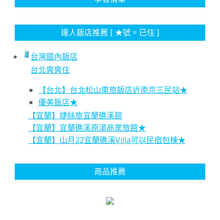
達人飯店推薦 [ ★號 = 已住 ]
台灣國內飯店
台北爽爽住
【台北】台北松山東旅飯店近南京三民站★
優美飯店★
【宜蘭】捷絲旅宜蘭礁溪館
【宜蘭】宜蘭礁溪原湯商業旅館★
【宜蘭】山月22宜蘭礁溪Villa可以民宿包棟★
商品推薦