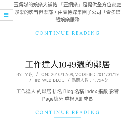
13
壹傳媒的娛樂大補帖 「壹網樂」是提供全方位家庭
娛樂的影音俱樂部，由壹傳媒集團子公司「壹多媒
體娛樂服務
CONTINUE READING
工作達人1049週的鄰居
2010-
BY:
ㄚ琪
ON:
2010/12/09
,MODIFIED:
2011/01/19
IN:
WEB BLOG
點閱人數：1,754次
12-
09
工作達人 的鄰居 排名 Blog 名稱 Index 指數 影響
Page總分 重視 Att! 成長
CONTINUE READING