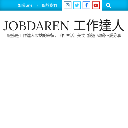
Skip
Search
加我Line
關於我們
to
content
JOBDAREN 工作達人
服務是工作達人架站的宗旨,工作|生活| 美食|旅遊|省錢～愛分享
Primary
Navigation
Menu