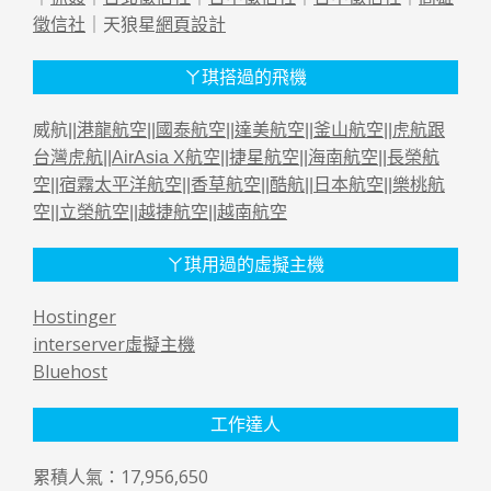
徵信社
｜天狼星
網頁設計
ㄚ琪搭過的飛機
威航||
港龍航空
||
國泰航空
||
達美航空
||
釜山航空
||
虎航跟
台灣虎航
||
AirAsia X航空
||
捷星航空
||
海南航空
||
長榮航
空
||
宿霧太平洋航空
||
香草航空
||
酷航
||
日本航空
||
樂桃航
空
||
立榮航空
||
越捷航空
||
越南航空
ㄚ琪用過的虛擬主機
Hostinger
interserver虛擬主機
Bluehost
工作達人
累積人氣：17,956,650