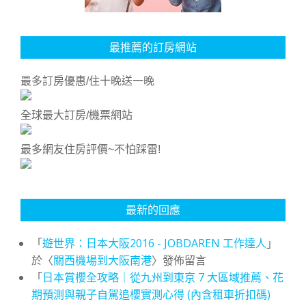
最推薦的訂房網站
最多訂房優惠/住十晚送一晚
全球最大訂房/機票網站
最多網友住房評價~不怕踩雷!
最新的回應
「
遊世界：日本大阪2016 - JOBDAREN 工作達人
」
於〈
關西機場到大阪南港
〉發佈留言
「
日本賞櫻全攻略｜從九州到東京 7 大區域推薦、花
期預測與親子自駕追櫻實測心得 (內含租車折扣碼)