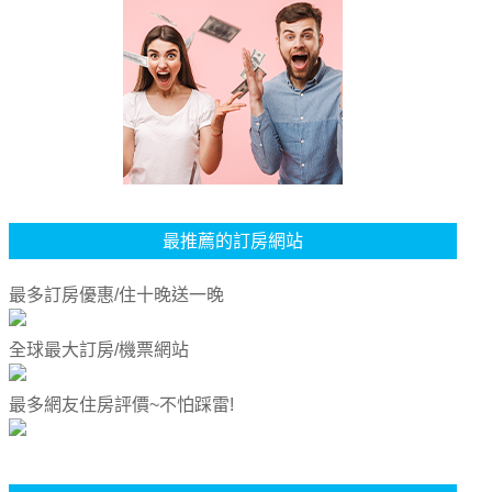
最推薦的訂房網站
最多訂房優惠/住十晚送一晚
全球最大訂房/機票網站
最多網友住房評價~不怕踩雷!