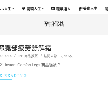
美食人生
ING人生
開箱人生
職業達人
孕期保養
之恬廊腿部疲勞舒解霜
4/04/14
IN:
商品推薦
點閱人數：2,562次
nstant Comfort Legs 商品編號 P
E READING