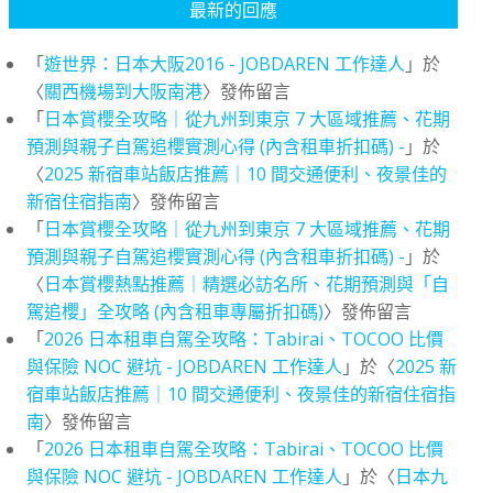
最新的回應
「
遊世界：日本大阪2016 - JOBDAREN 工作達人
」於
〈
關西機場到大阪南港
〉發佈留言
「
日本賞櫻全攻略｜從九州到東京 7 大區域推薦、花期
預測與親子自駕追櫻實測心得 (內含租車折扣碼) -
」於
〈
2025 新宿車站飯店推薦｜10 間交通便利、夜景佳的
新宿住宿指南
〉發佈留言
「
日本賞櫻全攻略｜從九州到東京 7 大區域推薦、花期
預測與親子自駕追櫻實測心得 (內含租車折扣碼) -
」於
〈
日本賞櫻熱點推薦｜精選必訪名所、花期預測與「自
駕追櫻」全攻略 (內含租車專屬折扣碼)
〉發佈留言
「
2026 日本租車自駕全攻略：Tabirai、TOCOO 比價
與保險 NOC 避坑 - JOBDAREN 工作達人
」於〈
2025 新
宿車站飯店推薦｜10 間交通便利、夜景佳的新宿住宿指
南
〉發佈留言
「
2026 日本租車自駕全攻略：Tabirai、TOCOO 比價
與保險 NOC 避坑 - JOBDAREN 工作達人
」於〈
日本九