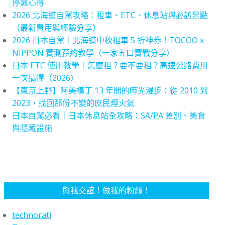
停靠心得
2026 北海道自駕攻略：租車、ETC、休息站與必訪景點
（最新費用與經驗分享）
2026 日本自駕｜北海道中秋租車 5 折神券！TOCOO x
NIPPON 實測預約教學（一家五口實戰分享）
日本 ETC 使用教學｜怎麼租？要不要租？高速公路費用
一次搞懂（2026）
【東京上野】阿美橫丁 13 年間的時光漫步：從 2010 到
2023，找回那份不變的庶民煙火氣
日本自駕必看｜日本休息站全攻略：SA/PA 差別、美食
與隱藏設施
與我交誼！做我的粉絲！
technorati