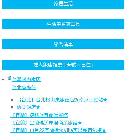
家居生活
生活中省錢工具
學習清單
達人飯店推薦 [ ★號 = 已住 ]
台灣國內飯店
台北爽爽住
【台北】台北松山東旅飯店近南京三民站★
優美飯店★
【宜蘭】捷絲旅宜蘭礁溪館
【宜蘭】宜蘭礁溪原湯商業旅館★
【宜蘭】山月22宜蘭礁溪Villa可以民宿包棟★