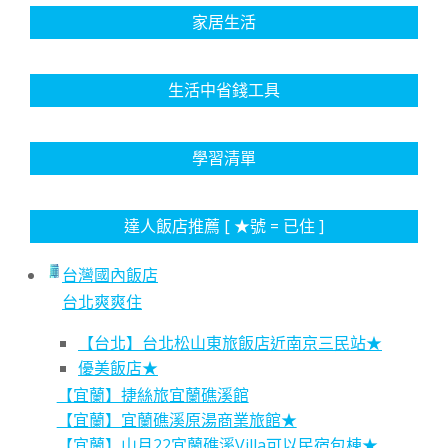
家居生活
生活中省錢工具
學習清單
達人飯店推薦 [ ★號 = 已住 ]
台灣國內飯店
台北爽爽住
【台北】台北松山東旅飯店近南京三民站★
優美飯店★
【宜蘭】捷絲旅宜蘭礁溪館
【宜蘭】宜蘭礁溪原湯商業旅館★
【宜蘭】山月22宜蘭礁溪Villa可以民宿包棟★