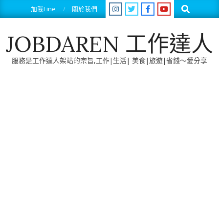
Skip
Search
加我Line
關於我們
to
content
JOBDAREN 工作達人
服務是工作達人架站的宗旨,工作|生活| 美食|旅遊|省錢～愛分享
Primary
Navigation
Menu