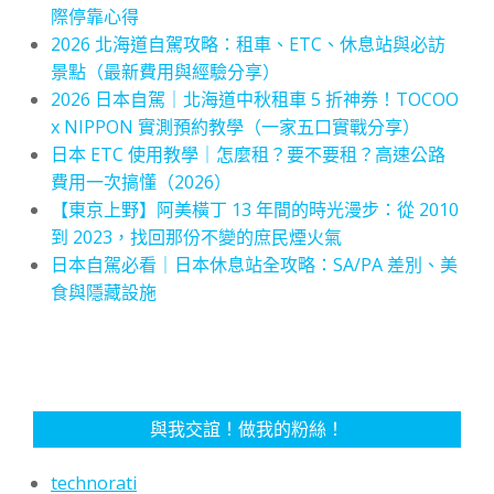
際停靠心得
2026 北海道自駕攻略：租車、ETC、休息站與必訪
景點（最新費用與經驗分享）
2026 日本自駕｜北海道中秋租車 5 折神券！TOCOO
x NIPPON 實測預約教學（一家五口實戰分享）
日本 ETC 使用教學｜怎麼租？要不要租？高速公路
費用一次搞懂（2026）
【東京上野】阿美橫丁 13 年間的時光漫步：從 2010
到 2023，找回那份不變的庶民煙火氣
日本自駕必看｜日本休息站全攻略：SA/PA 差別、美
食與隱藏設施
與我交誼！做我的粉絲！
technorati