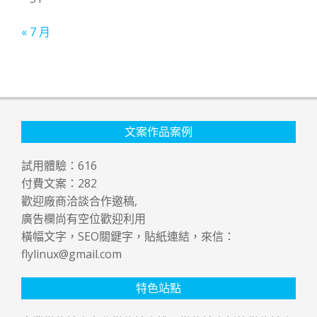
« 7 月
文案作品案例
試用體驗：
616
付費文案：
282
歡迎廠商洽談合作邀稿,
廣告欄尚有空位歡迎利用
橫幅文字，SEO關鍵字，貼紙連結，來信：
flylinux@gmail.com
特色站點