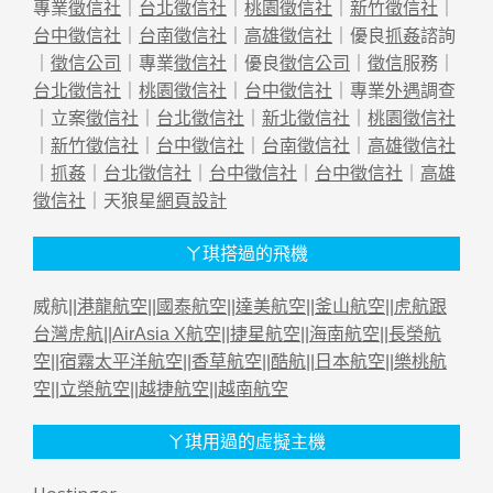
專業
徵信社
｜
台北徵信社
｜
桃園徵信社
｜
新竹徵信社
｜
台中徵信社
｜
台南徵信社
｜
高雄徵信社
｜優良
抓姦
諮詢
｜
徵信公司
｜專業
徵信社
｜優良
徵信公司
｜
徵信
服務｜
台北徵信社
｜
桃園徵信社
｜
台中徵信社
｜專業
外遇
調查
｜立案
徵信社
｜
台北徵信社
｜
新北徵信社
｜
桃園徵信社
｜
新竹徵信社
｜
台中徵信社
｜
台南徵信社
｜
高雄徵信社
｜
抓姦
｜
台北徵信社
｜
台中徵信社
｜
台中徵信社
｜
高雄
徵信社
｜天狼星
網頁設計
ㄚ琪搭過的飛機
威航||
港龍航空
||
國泰航空
||
達美航空
||
釜山航空
||
虎航跟
台灣虎航
||
AirAsia X航空
||
捷星航空
||
海南航空
||
長榮航
空
||
宿霧太平洋航空
||
香草航空
||
酷航
||
日本航空
||
樂桃航
空
||
立榮航空
||
越捷航空
||
越南航空
ㄚ琪用過的虛擬主機