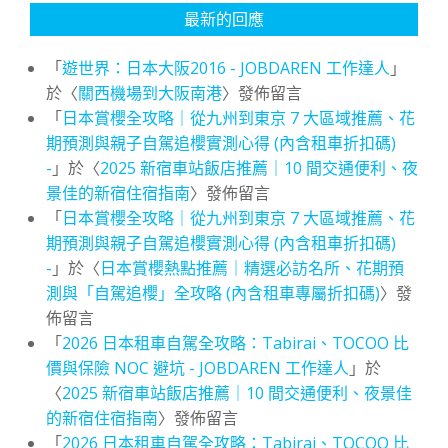
最新的回應
「
遊世界：日本大阪2016 - JOBDAREN 工作達人
」
於〈
關西機場到大阪南港
〉發佈留言
「
日本賞櫻全攻略｜從九州到東京 7 大區域推薦、花
期預測與親子自駕追櫻實測心得 (內含租車折扣碼)
-
」於〈
2025 新宿車站飯店推薦｜10 間交通便利、夜
景佳的新宿住宿指南
〉發佈留言
「
日本賞櫻全攻略｜從九州到東京 7 大區域推薦、花
期預測與親子自駕追櫻實測心得 (內含租車折扣碼)
-
」於〈
日本賞櫻熱點推薦｜精選必訪名所、花期預
測與「自駕追櫻」全攻略 (內含租車專屬折扣碼)
〉發
佈留言
「
2026 日本租車自駕全攻略：Tabirai、TOCOO 比
價與保險 NOC 避坑 - JOBDAREN 工作達人
」於
〈
2025 新宿車站飯店推薦｜10 間交通便利、夜景佳
的新宿住宿指南
〉發佈留言
「
2026 日本租車自駕全攻略：Tabirai、TOCOO 比