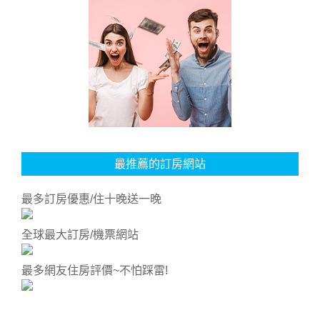
最推薦的訂房網站
最多訂房優惠/住十晚送一晚
全球最大訂房/機票網站
最多網友住房評價~不怕踩雷!