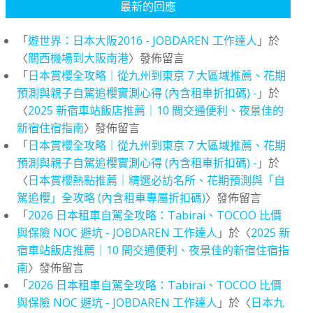
最新的回應
「
遊世界：日本大阪2016 - JOBDAREN 工作達人
」於
〈
關西機場到大阪南港
〉發佈留言
「
日本賞櫻全攻略｜從九州到東京 7 大區域推薦、花期
預測與親子自駕追櫻實測心得 (內含租車折扣碼) -
」於
〈
2025 新宿車站飯店推薦｜10 間交通便利、夜景佳的
新宿住宿指南
〉發佈留言
「
日本賞櫻全攻略｜從九州到東京 7 大區域推薦、花期
預測與親子自駕追櫻實測心得 (內含租車折扣碼) -
」於
〈
日本賞櫻熱點推薦｜精選必訪名所、花期預測與「自
駕追櫻」全攻略 (內含租車專屬折扣碼)
〉發佈留言
「
2026 日本租車自駕全攻略：Tabirai、TOCOO 比價
與保險 NOC 避坑 - JOBDAREN 工作達人
」於〈
2025 新
宿車站飯店推薦｜10 間交通便利、夜景佳的新宿住宿指
南
〉發佈留言
「
2026 日本租車自駕全攻略：Tabirai、TOCOO 比價
與保險 NOC 避坑 - JOBDAREN 工作達人
」於〈
日本九