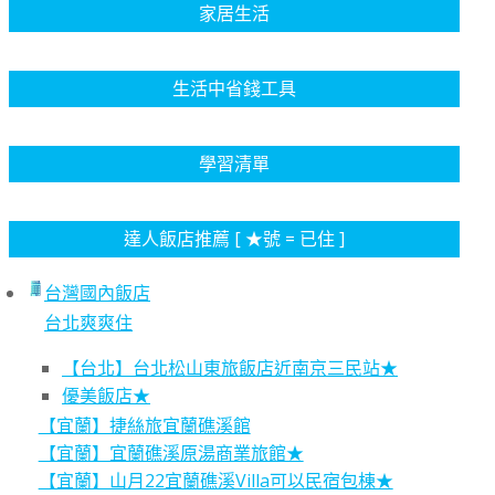
家居生活
生活中省錢工具
學習清單
達人飯店推薦 [ ★號 = 已住 ]
台灣國內飯店
台北爽爽住
【台北】台北松山東旅飯店近南京三民站★
優美飯店★
【宜蘭】捷絲旅宜蘭礁溪館
【宜蘭】宜蘭礁溪原湯商業旅館★
【宜蘭】山月22宜蘭礁溪Villa可以民宿包棟★