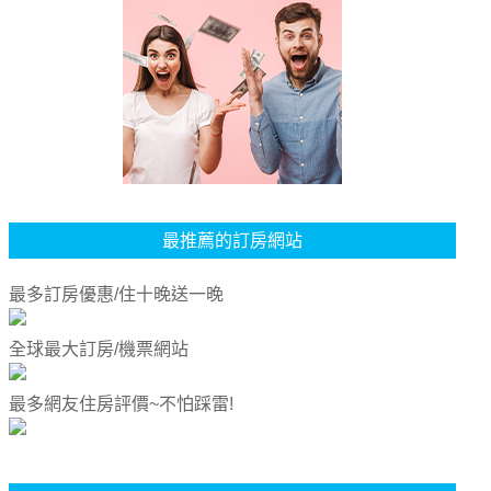
最推薦的訂房網站
最多訂房優惠/住十晚送一晚
全球最大訂房/機票網站
最多網友住房評價~不怕踩雷!