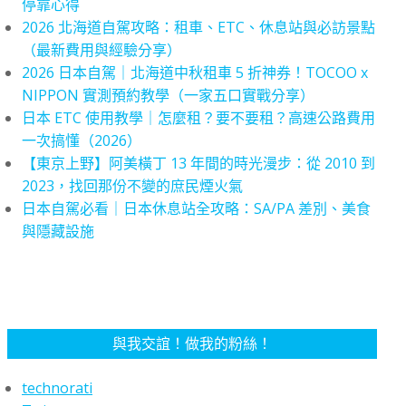
停靠心得
2026 北海道自駕攻略：租車、ETC、休息站與必訪景點
（最新費用與經驗分享）
2026 日本自駕｜北海道中秋租車 5 折神券！TOCOO x
NIPPON 實測預約教學（一家五口實戰分享）
日本 ETC 使用教學｜怎麼租？要不要租？高速公路費用
一次搞懂（2026）
【東京上野】阿美橫丁 13 年間的時光漫步：從 2010 到
2023，找回那份不變的庶民煙火氣
日本自駕必看｜日本休息站全攻略：SA/PA 差別、美食
與隱藏設施
與我交誼！做我的粉絲！
technorati