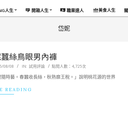
美食人生
ING人生
開箱人生
職業達人
岱妮
妮蠶絲鳥眼男內褲
5/08/08
IN:
試用評論
點閱人數：4,725次
稷隨時藝。春蠶收長絲，秋熟靡王稅。」說明桃花源的世界
E READING