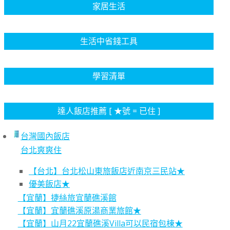
家居生活
生活中省錢工具
學習清單
達人飯店推薦 [ ★號 = 已住 ]
台灣國內飯店
台北爽爽住
【台北】台北松山東旅飯店近南京三民站★
優美飯店★
【宜蘭】捷絲旅宜蘭礁溪館
【宜蘭】宜蘭礁溪原湯商業旅館★
【宜蘭】山月22宜蘭礁溪Villa可以民宿包棟★