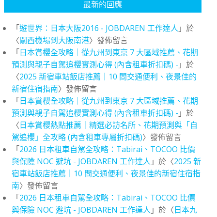
最新的回應
「
遊世界：日本大阪2016 - JOBDAREN 工作達人
」於
〈
關西機場到大阪南港
〉發佈留言
「
日本賞櫻全攻略｜從九州到東京 7 大區域推薦、花期
預測與親子自駕追櫻實測心得 (內含租車折扣碼) -
」於
〈
2025 新宿車站飯店推薦｜10 間交通便利、夜景佳的
新宿住宿指南
〉發佈留言
「
日本賞櫻全攻略｜從九州到東京 7 大區域推薦、花期
預測與親子自駕追櫻實測心得 (內含租車折扣碼) -
」於
〈
日本賞櫻熱點推薦｜精選必訪名所、花期預測與「自
駕追櫻」全攻略 (內含租車專屬折扣碼)
〉發佈留言
「
2026 日本租車自駕全攻略：Tabirai、TOCOO 比價
與保險 NOC 避坑 - JOBDAREN 工作達人
」於〈
2025 新
宿車站飯店推薦｜10 間交通便利、夜景佳的新宿住宿指
南
〉發佈留言
「
2026 日本租車自駕全攻略：Tabirai、TOCOO 比價
與保險 NOC 避坑 - JOBDAREN 工作達人
」於〈
日本九