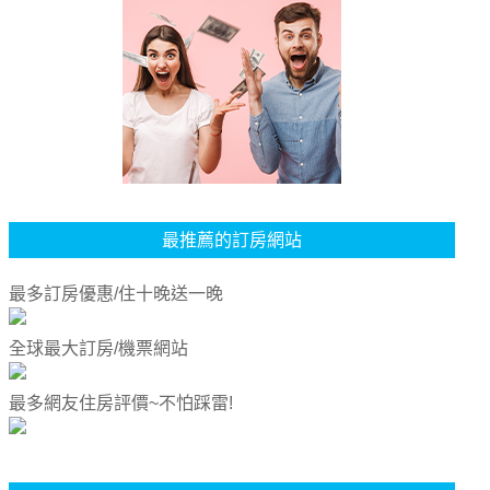
最推薦的訂房網站
最多訂房優惠/住十晚送一晚
全球最大訂房/機票網站
最多網友住房評價~不怕踩雷!