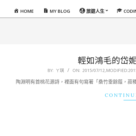
HOME
MY BLOG
旅遊人生
COD
Primary
Navigation
Menu
輕如鴻毛的岱
2015-
BY:
ㄚ琪
ON:
2015/07/12
,MODIFIED:
201
07-
陶淵明有首桃花源詩，裡面有句寫著「桑竹垂餘蔭，菽
12
CONTINU