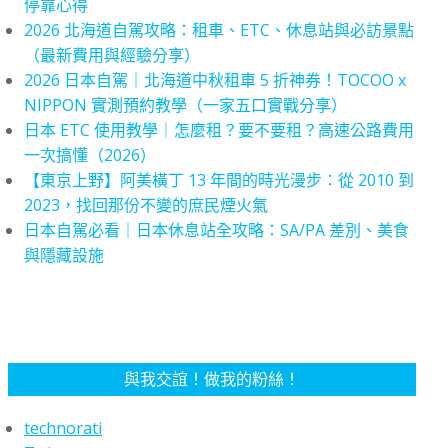
停靠心得
2026 北海道自駕攻略：租車、ETC、休息站與必訪景點
（最新費用與經驗分享）
2026 日本自駕｜北海道中秋租車 5 折神券！TOCOO x
NIPPON 實測預約教學（一家五口實戰分享）
日本 ETC 使用教學｜怎麼租？要不要租？高速公路費用
一次搞懂（2026）
【東京上野】阿美橫丁 13 年間的時光漫步：從 2010 到
2023，找回那份不變的庶民煙火氣
日本自駕必看｜日本休息站全攻略：SA/PA 差別、美食
與隱藏設施
與我交誼！做我的粉絲！
technorati