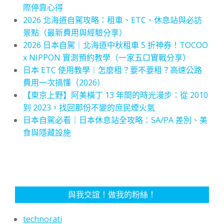
際停靠心得
2026 北海道自駕攻略：租車、ETC、休息站與必訪
景點（最新費用與經驗分享）
2026 日本自駕｜北海道中秋租車 5 折神券！TOCOO
x NIPPON 實測預約教學（一家五口實戰分享）
日本 ETC 使用教學｜怎麼租？要不要租？高速公路
費用一次搞懂（2026）
【東京上野】阿美橫丁 13 年間的時光漫步：從 2010
到 2023，找回那份不變的庶民煙火氣
日本自駕必看｜日本休息站全攻略：SA/PA 差別、美
食與隱藏設施
與我交誼！做我的粉絲！
technorati