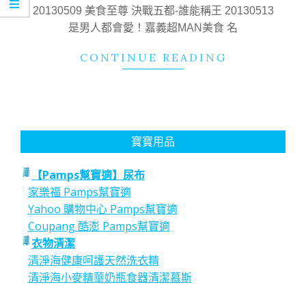
02
20130509 美食至尊 決戰五都-誰能稱王 20130513
是男人都會愛！嘉義超MAN美食 名
CONTINUE READING
寶寶用品
【Pamps幫寶適】尿布
家樂福 Pamps幫寶適
Yahoo 購物中心 Pamps幫寶適
Coupang 酷澎 Pamps幫寶適
衣物清潔
清淨海健康呵護天然洗衣精
清淨海小麥精華奶瓶食器清潔慕斯