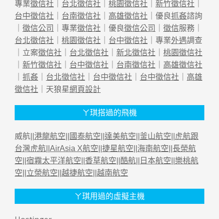
專業
徵信社
｜
台北徵信社
｜
桃園徵信社
｜
新竹徵信社
｜
台中徵信社
｜
台南徵信社
｜
高雄徵信社
｜優良
抓姦
諮詢
｜
徵信公司
｜專業
徵信社
｜優良
徵信公司
｜
徵信
服務｜
台北徵信社
｜
桃園徵信社
｜
台中徵信社
｜專業
外遇
調查
｜立案
徵信社
｜
台北徵信社
｜
新北徵信社
｜
桃園徵信社
｜
新竹徵信社
｜
台中徵信社
｜
台南徵信社
｜
高雄徵信社
｜
抓姦
｜
台北徵信社
｜
台中徵信社
｜
台中徵信社
｜
高雄
徵信社
｜天狼星
網頁設計
ㄚ琪搭過的飛機
威航||
港龍航空
||
國泰航空
||
達美航空
||
釜山航空
||
虎航跟
台灣虎航
||
AirAsia X航空
||
捷星航空
||
海南航空
||
長榮航
空
||
宿霧太平洋航空
||
香草航空
||
酷航
||
日本航空
||
樂桃航
空
||
立榮航空
||
越捷航空
||
越南航空
ㄚ琪用過的虛擬主機