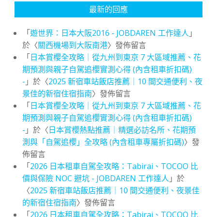
最新的回應
「
遊世界：日本大阪2016 - JOBDAREN 工作達人
」
於〈
關西機場到大阪南港
〉發佈留言
「
日本賞櫻全攻略｜從九州到東京 7 大區域推薦、花
期預測與親子自駕追櫻實測心得 (內含租車折扣碼)
-
」於〈
2025 新宿車站飯店推薦｜10 間交通便利、夜
景佳的新宿住宿指南
〉發佈留言
「
日本賞櫻全攻略｜從九州到東京 7 大區域推薦、花
期預測與親子自駕追櫻實測心得 (內含租車折扣碼)
-
」於〈
日本賞櫻熱點推薦｜精選必訪名所、花期預
測與「自駕追櫻」全攻略 (內含租車專屬折扣碼)
〉發
佈留言
「
2026 日本租車自駕全攻略：Tabirai、TOCOO 比
價與保險 NOC 避坑 - JOBDAREN 工作達人
」於
〈
2025 新宿車站飯店推薦｜10 間交通便利、夜景佳
的新宿住宿指南
〉發佈留言
「
2026 日本租車自駕全攻略：Tabirai、TOCOO 比