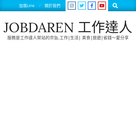
Skip
Search
加我Line
關於我們
to
content
JOBDAREN 工作達人
服務是工作達人架站的宗旨,工作|生活| 美食|旅遊|省錢～愛分享
Primary
Navigation
Menu