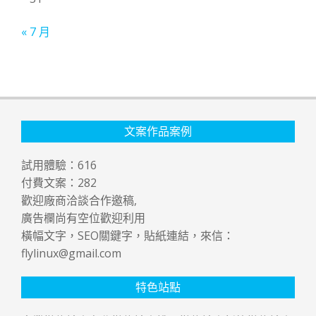
« 7 月
文案作品案例
試用體驗：
616
付費文案：
282
歡迎廠商洽談合作邀稿,
廣告欄尚有空位歡迎利用
橫幅文字，SEO關鍵字，貼紙連結，來信：
flylinux@gmail.com
特色站點