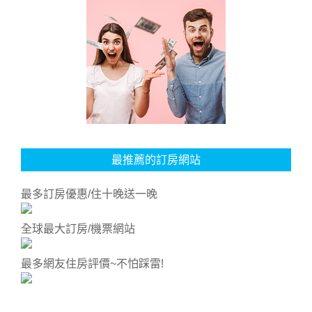
最推薦的訂房網站
最多訂房優惠/住十晚送一晚
全球最大訂房/機票網站
最多網友住房評價~不怕踩雷!