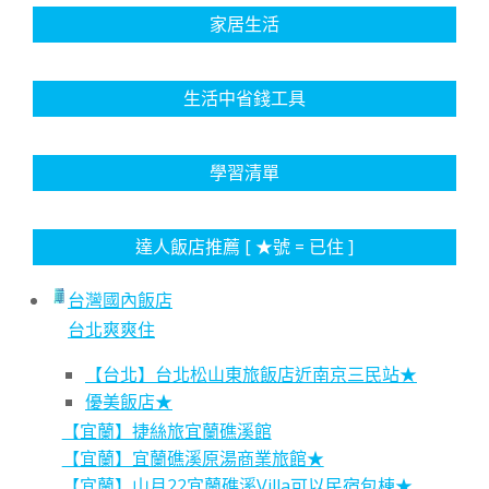
家居生活
生活中省錢工具
學習清單
達人飯店推薦 [ ★號 = 已住 ]
台灣國內飯店
台北爽爽住
【台北】台北松山東旅飯店近南京三民站★
優美飯店★
【宜蘭】捷絲旅宜蘭礁溪館
【宜蘭】宜蘭礁溪原湯商業旅館★
【宜蘭】山月22宜蘭礁溪Villa可以民宿包棟★