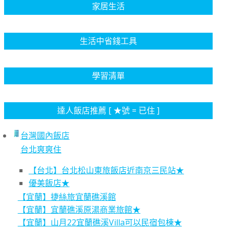
家居生活
生活中省錢工具
學習清單
達人飯店推薦 [ ★號 = 已住 ]
台灣國內飯店
台北爽爽住
【台北】台北松山東旅飯店近南京三民站★
優美飯店★
【宜蘭】捷絲旅宜蘭礁溪館
【宜蘭】宜蘭礁溪原湯商業旅館★
【宜蘭】山月22宜蘭礁溪Villa可以民宿包棟★