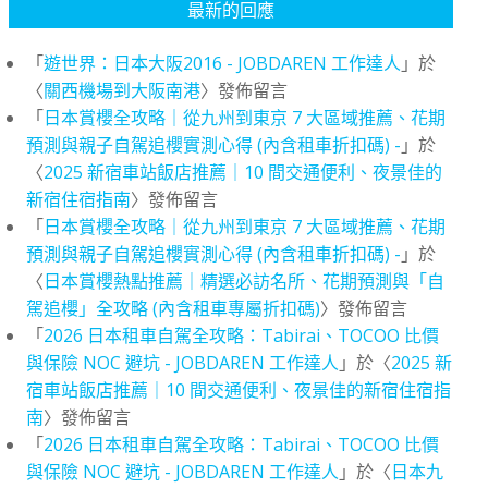
最新的回應
「
遊世界：日本大阪2016 - JOBDAREN 工作達人
」於
〈
關西機場到大阪南港
〉發佈留言
「
日本賞櫻全攻略｜從九州到東京 7 大區域推薦、花期
預測與親子自駕追櫻實測心得 (內含租車折扣碼) -
」於
〈
2025 新宿車站飯店推薦｜10 間交通便利、夜景佳的
新宿住宿指南
〉發佈留言
「
日本賞櫻全攻略｜從九州到東京 7 大區域推薦、花期
預測與親子自駕追櫻實測心得 (內含租車折扣碼) -
」於
〈
日本賞櫻熱點推薦｜精選必訪名所、花期預測與「自
駕追櫻」全攻略 (內含租車專屬折扣碼)
〉發佈留言
「
2026 日本租車自駕全攻略：Tabirai、TOCOO 比價
與保險 NOC 避坑 - JOBDAREN 工作達人
」於〈
2025 新
宿車站飯店推薦｜10 間交通便利、夜景佳的新宿住宿指
南
〉發佈留言
「
2026 日本租車自駕全攻略：Tabirai、TOCOO 比價
與保險 NOC 避坑 - JOBDAREN 工作達人
」於〈
日本九