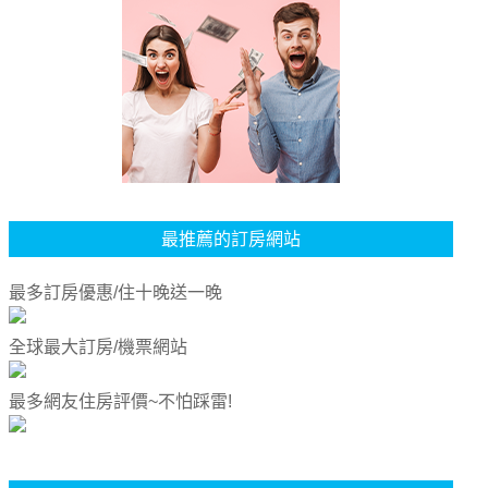
最推薦的訂房網站
最多訂房優惠/住十晚送一晚
全球最大訂房/機票網站
最多網友住房評價~不怕踩雷!