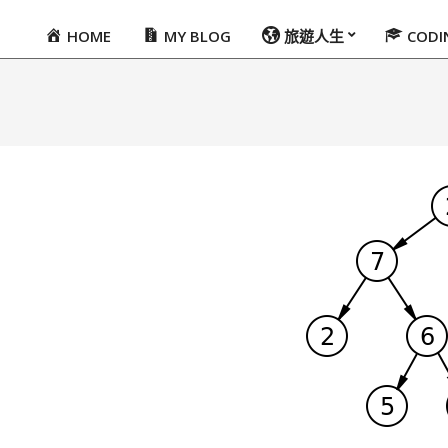
HOME
MY BLOG
旅遊人生
COD
Primary
Navigation
Menu