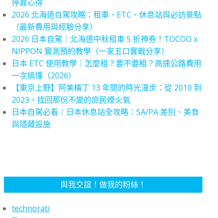
停靠心得
2026 北海道自駕攻略：租車、ETC、休息站與必訪景點
（最新費用與經驗分享）
2026 日本自駕｜北海道中秋租車 5 折神券！TOCOO x
NIPPON 實測預約教學（一家五口實戰分享）
日本 ETC 使用教學｜怎麼租？要不要租？高速公路費用
一次搞懂（2026）
【東京上野】阿美橫丁 13 年間的時光漫步：從 2010 到
2023，找回那份不變的庶民煙火氣
日本自駕必看｜日本休息站全攻略：SA/PA 差別、美食
與隱藏設施
與我交誼！做我的粉絲！
technorati